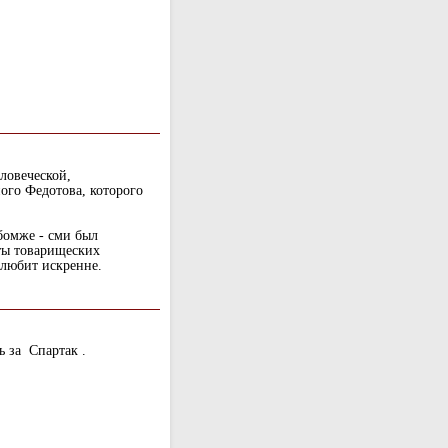
ловеческой,
ого Федотова, которого
 бомже - сми был
нты товарищеских
любит искренне.
ь за Спартак .