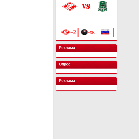
«Лукойл Арена»
начало матча в 20:00
Реклама
Опрос
Реклама