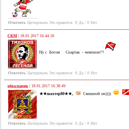
Ответить
Цитировать
Это нравится:
0
Да
/
0
Нет
СКМ
|
18.01.2017 16:44:18
Ну с Богом . Спартак - чемпион!!!
Ответить
Цитировать
Это нравится:
0
Да
/
0
Нет
обвальщик
|
18.01.2017 16:38:49
★★шахтер80★★,
Смешной он))))
Ответить
Цитировать
Это нравится:
0
Да
/
0
Нет