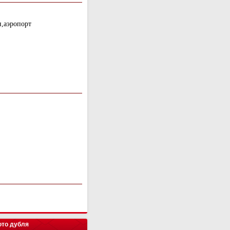
н,аэропорт
то дубля