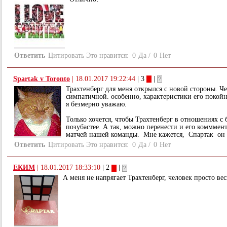
Ответить
Цитировать
Это нравится:
0
Да
/
0
Нет
Spartak v Toronto
|
18.01.2017 19:22:44
| 3
|
Трахтенберг для меня открылся с новой стороны. Че
симпатичной. особенно, характеристики его покойн
я безмерно уважаю.
Только хочется, чтобы Трахтенберг в отношениях с
позубастее. А так, можно перенести и его коммме
матчей нашей команды. Мне кажется, Спартак он 
Ответить
Цитировать
Это нравится:
0
Да
/
0
Нет
ЕКИМ
|
18.01.2017 18:33:10
| 2
|
А меня не напрягает Трахтенберг, человек просто вес