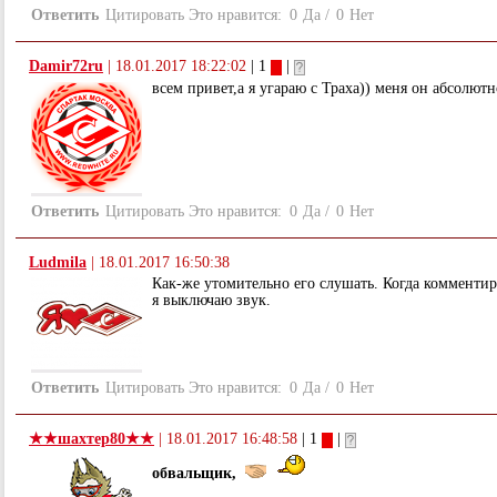
Ответить
Цитировать
Это нравится:
0
Да
/
0
Нет
Damir72ru
|
18.01.2017 18:22:02
| 1
|
всем привет,а я угараю с Траха)) меня он абсолютн
Ответить
Цитировать
Это нравится:
0
Да
/
0
Нет
Ludmila
|
18.01.2017 16:50:38
Как-же утомительно его слушать. Когда комментир
я выключаю звук.
Ответить
Цитировать
Это нравится:
0
Да
/
0
Нет
★★шахтер80★★
|
18.01.2017 16:48:58
| 1
|
обвальщик,