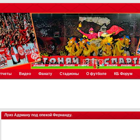
тчеты
Видео
Фанату
Стадионы
О футболе
КБ Форум
Луиз Адриану под опекой Фернанду.