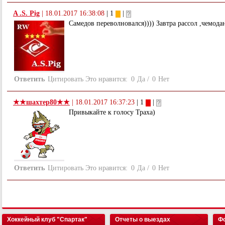
A .S. Pig
|
18.01.2017 16:38:08
| 1
|
Самедов переволновался)))) Завтра рассол ,чемода
Ответить
Цитировать
Это нравится:
0
Да
/
0
Нет
★★шахтер80★★
|
18.01.2017 16:37:23
| 1
|
Привыкайте к голосу Траха)
Ответить
Цитировать
Это нравится:
0
Да
/
0
Нет
Хоккейный клуб "Спартак"
Отчеты о выездах
Фо