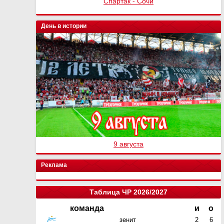
Спартак - Сочи
День в истории
9 августа
Реклама
Таблица ЧР 2026/2027
команда
и
о
зенит
2
6