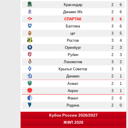
Краснодар
2
6
Динамо Мх
2
6
СПАРТАК
2
6
Балтика
3
6
цкг
3
5
Ростов
3
4
Оренбург
2
3
Рубин
2
3
Локомотив
3
2
Крылья Советов
3
1
Динамо
2
1
Ахмат
2
1
Акрон
3
1
Факел
2
0
Родина
2
0
Кубок России 2026/2027
ЖФЛ 2026
Группа "A"
Группа "B"
Группа "C"
Группа "D"
и
и
и
и
о
о
о
о