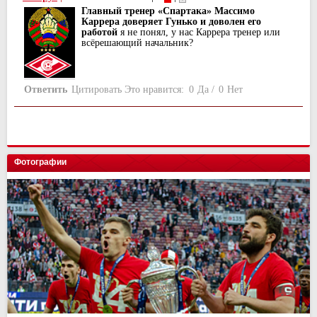
Главный тренер «Спартака» Массимо
Каррера доверяет Гунько и доволен его
работой
я не понял, у нас Каррера тренер или
всёрешающий начальник?
Ответить
Цитировать
Это нравится:
0
Да
/
0
Нет
Фотографии