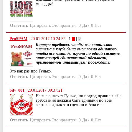
молодцы!
Ответить
Цитировать
Это нравится:
0
Да
/
0
Нет
ProSPAM
|
20.01.2017 10:24:52
| 1
|
Каррера требовал, чтобы вся юношеская
система в клубе была выстроена одинаково,
чтобы все команды играли по одной системе,
отвечающей единственной идеологии,
признаваемой итальянцем: побеждать.
Это как раз про Гунько.
Ответить
Цитировать
Это нравится:
0
Да
/
0
Нет
bdv_001
|
20.01.2017 09:37:21
Не знаю насчет Гунько, но подход правильный:
требования должны быть едиными по всей
вертикали, как это сделано в Аяксе...
Ответить
Цитировать
Это нравится:
0
Да
/
0
Нет