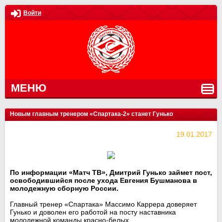
Войти
МЕНЮ
Новым главным тренером «Спартака-2» станет Гунько
19.01.2017
По информации «Матч ТВ», Дмитрий Гунько займет пост,
освободившийся после ухода Евгения Бушманова в
молодежную сборную России.
Главный тренер «Спартака» Массимо Каррера доверяет
Гунько и доволен его работой на посту наставника
молодежной команды красно-белых.