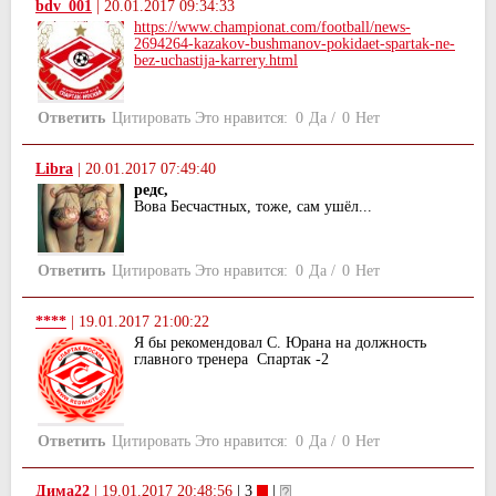
bdv_001
|
20.01.2017 09:34:33
https://www.championat.com/football/news-
2694264-kazakov-bushmanov-pokidaet-spartak-ne-
bez-uchastija-karrery.html
Ответить
Цитировать
Это нравится:
0
Да
/
0
Нет
Libra
|
20.01.2017 07:49:40
редс,
Вова Бесчастных, тоже, сам ушёл...
Ответить
Цитировать
Это нравится:
0
Да
/
0
Нет
****
|
19.01.2017 21:00:22
Я бы рекомендовал С. Юрана на должность
главного тренера Спартак -2
Ответить
Цитировать
Это нравится:
0
Да
/
0
Нет
Дима22
|
19.01.2017 20:48:56
| 3
|