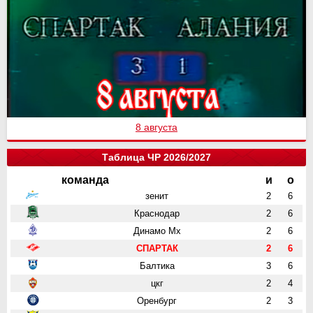
8 августа
Таблица ЧР 2026/2027
команда
и
о
зенит
2
6
Краснодар
2
6
Динамо Мх
2
6
СПАРТАК
2
6
Балтика
3
6
цкг
2
4
Оренбург
2
3