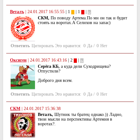
Веталъ
|
24.01.2017 16:55:55
| 1
| 1
|
СКМ,
По поводу Артема.По мн он так и будит
стоять на воротах.А Селихов на запас)
Ответить
Цитировать
Это нравится:
0
Да
/
0
Нет
Оксиген
|
24.01.2017 16:43:16
| 2
|
Серёга КБ,
а куда дели Суходрищева?
Отпустили?
Доброго дня всем.
Ответить
Цитировать
Это нравится:
0
Да
/
0
Нет
СКМ
|
24.01.2017 15:36:38
Веталъ,
Шутник ты братец однако.)) Ладно,
твои мысли на перспективы Артемия в
воротах?.