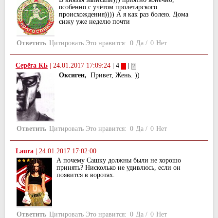
особенно с учётом пролетарского
происхождения)))) А я как раз болею. Дома
сижу уже неделю почти
Ответить
Цитировать
Это нравится:
0
Да
/
0
Нет
Серёга КБ
|
24.01.2017 17:09:24
| 4
|
Оксиген,
Привет, Жень. ))
Ответить
Цитировать
Это нравится:
0
Да
/
0
Нет
Laura
|
24.01.2017 17:02:00
А почему Сашку должны были не хорошо
принять? Нисколько не удивлюсь, если он
появится в воротах.
Ответить
Цитировать
Это нравится:
0
Да
/
0
Нет