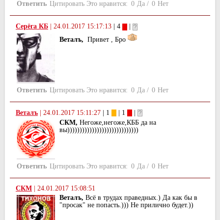
Ответить
Цитировать
Это нравится:
0
Да
/
0
Нет
Серёга КБ
|
24.01.2017 15:17:13
| 4
|
Веталъ,
Привет , Бро
Ответить
Цитировать
Это нравится:
0
Да
/
0
Нет
Веталъ
|
24.01.2017 15:11:27
| 1
| 1
|
СКМ,
Негоже,негоже,КББ да на
вы)))))))))))))))))))))))))))))
Ответить
Цитировать
Это нравится:
0
Да
/
0
Нет
СКМ
|
24.01.2017 15:08:51
Веталъ,
Всё в трудах праведных.) Да как бы в
"просак" не попасть.))) Не прилично будет.))