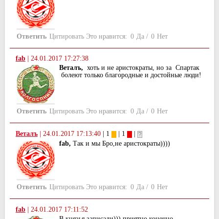
Ответить
Цитировать
Это нравится:
0
Да
/
0
Нет
fab
|
24.01.2017 17:27:38
Веталъ,
хоть и не аристократы, но за Спартак
болеют только благородные и достойные люди!
Ответить
Цитировать
Это нравится:
0
Да
/
0
Нет
Веталъ
|
24.01.2017 17:13:40
| 1
| 1
|
fab,
Так и мы Бро,не аристократы))))
Ответить
Цитировать
Это нравится:
0
Да
/
0
Нет
fab
|
24.01.2017 17:11:52
В князья записали))) приятно конечно,