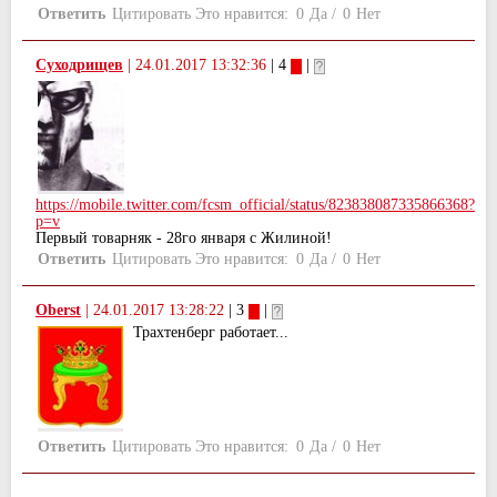
Ответить
Цитировать
Это нравится:
0
Да
/
0
Нет
Суходрищев
|
24.01.2017 13:32:36
| 4
|
https://mobile.twitter.com/fcsm_official/status/823838087335866368?
p=v
Первый товарняк - 28го января с Жилиной!
Ответить
Цитировать
Это нравится:
0
Да
/
0
Нет
Oberst
|
24.01.2017 13:28:22
| 3
|
Трахтенберг работает...
Ответить
Цитировать
Это нравится:
0
Да
/
0
Нет