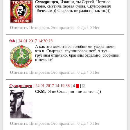
Суходрищев,
Извини, ты Сергей. Честное
слово, смутила первая буква. Скумбриевич
-Вячеслав.)) Старость не радость, так то.)))
Ответить
Цитировать
Это нравится:
0
Да
/
0
Нет
fab
|
24.01.2017 14:30:23
А как это вяжется со всеобщими уверениями,
что в Спартаке группировок нет? А тут -
грузины отдельно, бразилы отдельно, сборники
отдельно?
Ответить
Цитировать
Это нравится:
0
Да
/
0
Нет
Суходрищев
|
24.01.2017 14:19:38
| 4
|
СКМ,
Я не Слава ,но - не за что ...))
Ответить
Цитировать
Это нравится:
0
Да
/
0
Нет