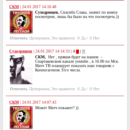
СКМ
|
24.01.2017 14:16:48
Суходрищев,
Спасибо Слава, значит по компу
посмотрим, лишь бы было на что посмотреть.))
Ответить
Цитировать
Это нравится:
0
Да
/
0
Нет
Суходрищев
|
24.01.2017 14:14:33
| 4
|
СКМ,
Нет , прямая будет на нашем -
Спартаковском канале youtube , в 16.00 по Мск.
Матч ТВ планирует показать наш товарняк с
Копенгагеном 31го числа.
Ответить
Цитировать
Это нравится:
0
Да
/
0
Нет
СКМ
|
24.01.2017 14:07:43
Может Матч покажет? ))