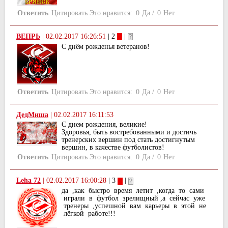
Ответить
Цитировать
Это нравится:
0
Да
/
0
Нет
ВЕПРЬ
|
02.02.2017 16:26:51
| 2
|
С днём рожденья ветеранов!
Ответить
Цитировать
Это нравится:
0
Да
/
0
Нет
ДедМиша
|
02.02.2017 16:11:53
С днем рождения, великие!
Здоровья, быть востребованными и достичь
тренерских вершин под стать достигнутым
вершин, в качестве футболистов!
Ответить
Цитировать
Это нравится:
0
Да
/
0
Нет
Leha 72
|
02.02.2017 16:00:28
| 3
|
да ,как быстро время летит ,когда то сами
играли в футбол зрелищный ,а сейчас уже
тренеры ,успешной вам карьеры в этой не
лёгкой работе!!!