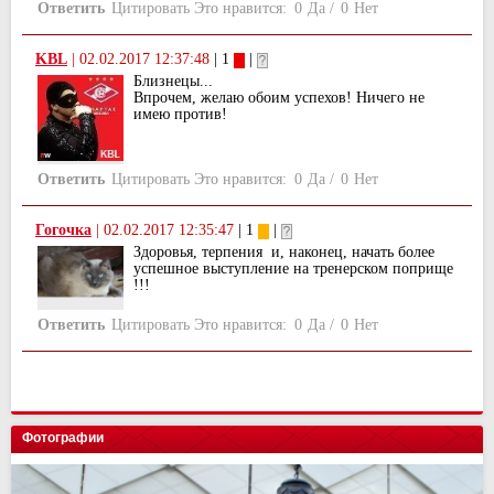
Ответить
Цитировать
Это нравится:
0
Да
/
0
Нет
KBL
|
02.02.2017 12:37:48
| 1
|
Близнецы...
Впрочем, желаю обоим успехов! Ничего не
имею против!
Ответить
Цитировать
Это нравится:
0
Да
/
0
Нет
Гогочка
|
02.02.2017 12:35:47
| 1
|
Здоровья, терпения и, наконец, начать более
успешное выступление на тренерском поприще
!!!
Ответить
Цитировать
Это нравится:
0
Да
/
0
Нет
Фотографии