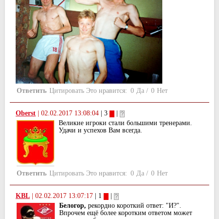
Ответить
Цитировать
Это нравится:
0
Да
/
0
Нет
Oberst
|
02.02.2017 13:08:04
| 3
|
Великие игроки стали большими тренерами.
Удачи и успехов Вам всегда.
Ответить
Цитировать
Это нравится:
0
Да
/
0
Нет
KBL
|
02.02.2017 13:07:17
| 1
|
Белогор,
рекордно короткий ответ: "И?".
Впрочем ещё более коротким ответом может