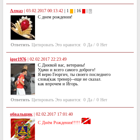
Алмаз
|
03.02.2017 00:13:42
| 1
| 16
|
С днем рождения!
Ответить
Цитировать
Это нравится:
0
Да
/
0
Нет
igor1976
|
02.02.2017 22:23:49
С Днюхой вас, ветераны!
Удачи и всего самого доброго!
Я верю Георгич, ты своего последнего
слова(как тренер)--еще не сказал.
как впрочем и Игорь.
Ответить
Цитировать
Это нравится:
0
Да
/
0
Нет
обвальщик
|
02.02.2017 17:01:40
С Днём Рождения!!!!!