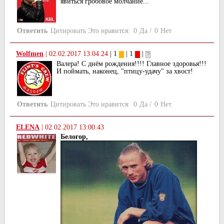
явиться гробовое молчание...
Ответить
Цитировать
Это нравится:
0
Да
/
0
Нет
Wolfmen
|
02.02.2017 13:04:24
| 1
| 1
|
Валера! С днём рождения!!!! Главное здоровья!!!
И поймать, наконец, "птицу-удачу" за хвост!
Ответить
Цитировать
Это нравится:
0
Да
/
0
Нет
ELENA
|
02.02.2017 13:00:43
Белогор,