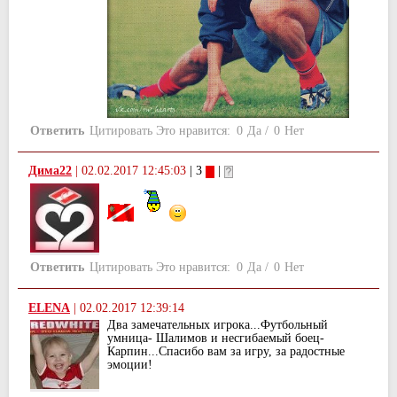
Ответить
Цитировать
Это нравится:
0
Да
/
0
Нет
Дима22
|
02.02.2017 12:45:03
| 3
|
Ответить
Цитировать
Это нравится:
0
Да
/
0
Нет
ELENA
|
02.02.2017 12:39:14
Два замечательных игрока...Футбольный
умница- Шалимов и несгибаемый боец-
Карпин...Спасибо вам за игру, за радостные
эмоции!