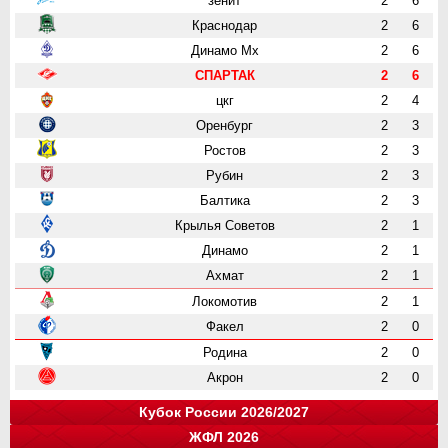
зенит
2
6
Краснодар
2
6
Динамо Мх
2
6
СПАРТАК
2
6
цкг
2
4
Оренбург
2
3
Ростов
2
3
Рубин
2
3
Балтика
2
3
Крылья Советов
2
1
Динамо
2
1
Ахмат
2
1
Локомотив
2
1
Факел
2
0
Родина
2
0
Акрон
2
0
Кубок России 2026/2027
ЖФЛ 2026
Группа "A"
Группа "B"
Группа "C"
Группа "D"
и
и
и
и
о
о
о
о