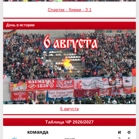
Спартак - Химки - 3:1
День в истории
6 августа
Таблица ЧР 2026/2027
команда
и
о