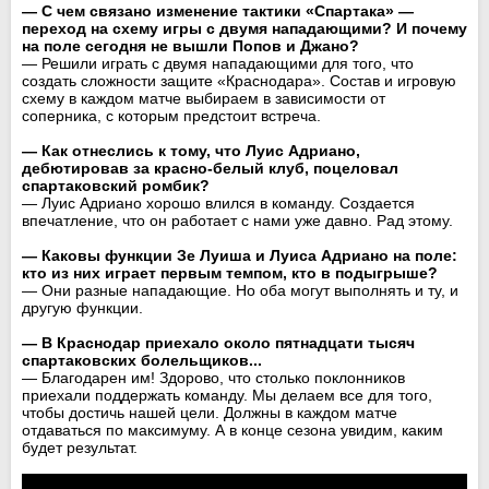
— С чем связано изменение тактики «Спартака» —
переход на схему игры с двумя нападающими? И почему
на поле сегодня не вышли Попов и Джано?
— Решили играть с двумя нападающими для того, что
создать сложности защите «Краснодара». Состав и игровую
схему в каждом матче выбираем в зависимости от
соперника, с которым предстоит встреча.
— Как отнеслись к тому, что Луис Адриано,
дебютировав за красно-белый клуб, поцеловал
спартаковский ромбик?
— Луис Адриано хорошо влился в команду. Создается
впечатление, что он работает с нами уже давно. Рад этому.
— Каковы функции Зе Луиша и Луиса Адриано на поле:
кто из них играет первым темпом, кто в подыгрыше?
— Они разные нападающие. Но оба могут выполнять и ту, и
другую функции.
— В Краснодар приехало около пятнадцати тысяч
спартаковских болельщиков...
— Благодарен им! Здорово, что столько поклонников
приехали поддержать команду. Мы делаем все для того,
чтобы достичь нашей цели. Должны в каждом матче
отдаваться по максимуму. А в конце сезона увидим, каким
будет результат.