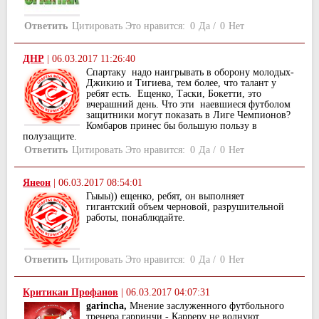
Ответить
Цитировать
Это нравится:
0
Да
/
0
Нет
ДНР
|
06.03.2017 11:26:40
Спартаку надо наигрывать в оборону молодых-
Джикию и Тигиева, тем более, что талант у
ребят есть. Ещенко, Таски, Бокетти, это
вчерашний день. Что эти наевшиеся футболом
защитники могут показать в Лиге Чемпионов?
Комбаров принес бы большую пользу в
полузащите.
Ответить
Цитировать
Это нравится:
0
Да
/
0
Нет
Янеон
|
06.03.2017 08:54:01
Гыыы)) ещенко, ребят, он выполняет
гигантский объем черновой, разрушительной
работы, понаблюдайте.
Ответить
Цитировать
Это нравится:
0
Да
/
0
Нет
Критикан Профанов
|
06.03.2017 04:07:31
garincha,
Мнение заслуженного футбольного
тренера гарринчи - Карреру не волнуют.