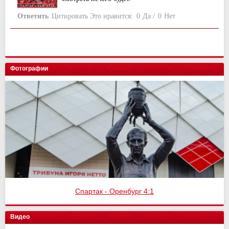
Ответить
Цитировать
Это нравится:
0
Да
/
0
Нет
Фотографии
Спартак - Оренбург 4:1
Видео