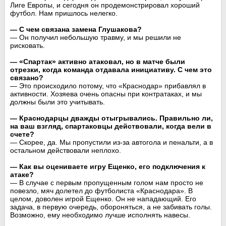
Лиге Европы, и сегодня он продемонстрировал хороший
футбол. Нам пришлось нелегко.
— С чем связана замена Глушакова?
— Он получил небольшую травму, и мы решили не
рисковать.
— «Спартак» активно атаковал, но в матче были
отрезки, когда команда отдавала инициативу. С чем это
связано?
— Это происходило потому, что «Краснодар» прибавлял в
активности. Хозяева очень опасны при контратаках, и мы
должны были это учитывать.
— Краснодарцы дважды отыгрывались. Правильно ли,
на ваш взгляд, спартаковцы действовали, когда вели в
счете?
— Скорее, да. Мы пропустили из-за автогола и пенальти, а в
остальном действовали неплохо.
— Как вы оцениваете игру Ещенко, его подключения к
атаке?
— В случае с первым пропущенным голом нам просто не
повезло, мяч долетел до футболиста «Краснодара». В
целом, доволен игрой Ещенко. Он не нападающий. Его
задача, в первую очередь, обороняться, а не забивать голы.
Возможно, ему необходимо лучше исполнять навесы.