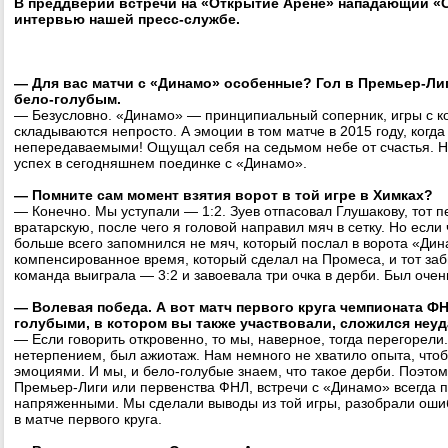
В преддверии встречи на «Открытие Арене» нападающий «С
интервью нашей пресс-службе.
— Для вас матчи с «Динамо» особенные? Гол в Премьер-Ли
бело-голубым.
— Безусловно. «Динамо» — принципиальный соперник, игры с к
складываются непросто. А эмоции в том матче в 2015 году, когда
непередаваемыми! Ощущал себя на седьмом небе от счастья. Н
успех в сегодняшнем поединке с «Динамо».
— Помните сам момент взятия ворот в той игре в Химках?
— Конечно. Мы уступали — 1:2. Зуев отпасовал Глушакову, тот п
вратарскую, после чего я головой направил мяч в сетку. Но если 
больше всего запомнился не мяч, который послал в ворота «Дина
компенсированное время, который сделал на Промеса, и тот за
команда выиграла — 3:2 и завоевала три очка в дерби. Был очен
— Волевая победа. А вот матч первого круга чемпионата ФН
голубыми, в котором вы также участвовали, сложился неуда
— Если говорить откровенно, то мы, наверное, тогда перегорели
нетерпением, был ажиотаж. Нам немного не хватило опыта, чтоб
эмоциями. И мы, и бело-голубые знаем, что такое дерби. Поэтому
Премьер-Лиги или первенства ФНЛ, встречи с «Динамо» всегда 
напряженными. Мы сделали выводы из той игры, разобрали оши
в матче первого круга.