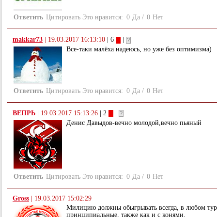
Ответить
Цитировать
Это нравится:
0
Да
/
0
Нет
makkar73
|
19.03.2017 16:13:10
| 6
|
Все-таки малёха надеюсь, но уже без оптимизма)
Ответить
Цитировать
Это нравится:
0
Да
/
0
Нет
ВЕПРЬ
|
19.03.2017 15:13:26
| 2
|
Денис Давыдов-вечно молодой,вечно пьяный
Ответить
Цитировать
Это нравится:
0
Да
/
0
Нет
Gross
|
19.03.2017 15:02:29
Милицию должны обыгрывать всегда, в любом тур
принципиальные, также как и с конями.