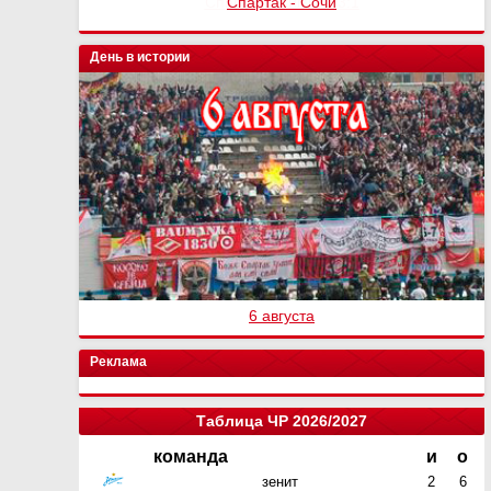
Спартак - Сочи
День в истории
6 августа
Реклама
Таблица ЧР 2026/2027
команда
и
о
зенит
2
6