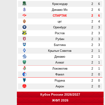
Краснодар
2
6
Динамо Мх
2
6
СПАРТАК
2
6
цкг
2
4
Оренбург
2
3
Ростов
2
3
Рубин
2
3
Балтика
2
3
Крылья Советов
2
1
Динамо
2
1
Ахмат
2
1
Локомотив
2
1
Факел
2
0
Родина
2
0
Акрон
2
0
Кубок России 2026/2027
ЖФЛ 2026
Группа "A"
Группа "B"
Группа "C"
Группа "D"
и
и
и
и
о
о
о
о