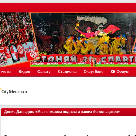
тчеты
Видео
Фанату
Стадионы
О футболе
КБ Форум
Денис Давыдов: «Мы не можем подвести наших болельщиков»