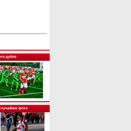
то дубля
Случайное фото