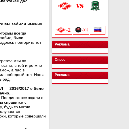
партака» дал
«Лукойл Арена»
начало матча в 20:00
ге вы забили именно
оторым всегда
 забил, были
адеюсь повторить тот
Реклама
Опрос
еревел мяч во
честно, в той игре мне
мо», а пас в
бил победный гол. Наша
Реклама
ь рад.
Л — 2016/2017 с бело-
чно...
. Поединок все ждали с
ы справится с
, будь то матчи
получаются
бки, которые совершили