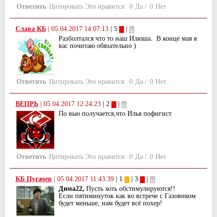
Ответить
Цитировать
Это нравится:
0
Да
/
0
Нет
Слава КБ
|
05.04.2017 14:07:13
| 5
|
Разболтался что то наш Илюша. В конце мая я
вас почитаю обязательно )
Ответить
Цитировать
Это нравится:
0
Да
/
0
Нет
ВЕПРЬ
|
05.04.2017 12:24:23
| 2
|
По вью получается,что Илья пофигист
Ответить
Цитировать
Это нравится:
0
Да
/
0
Нет
КБ Пугачев
|
05.04.2017 11:43:39
| 1
| 3
|
Дима22,
Пусть хоть обстимулируются!!
Если пятиминуток как во встрече с Газовиком
будет меньше, нам будет всё похер!