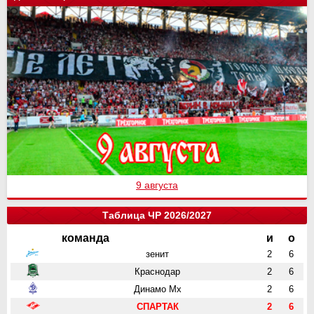
9 августа
Таблица ЧР 2026/2027
команда
и
о
зенит
2
6
Краснодар
2
6
Динамо Мх
2
6
СПАРТАК
2
6