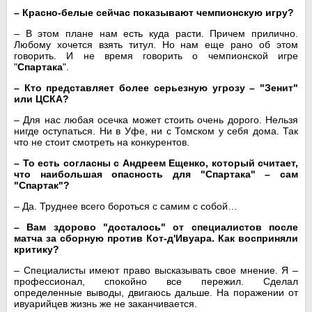
– Красно-белые сейчас показывают чемпионскую игру?
– В этом плане нам есть куда расти. Причем прилично.
Любому хочется взять титул. Но нам еще рано об этом
говорить. И не время говорить о чемпионской игре
"
Спартака
".
– Кто представляет более серьезную угрозу – "Зенит"
или ЦСКА?
– Для нас любая осечка может стоить очень дорого. Нельзя
нигде оступаться. Ни в Уфе, ни с Томском у себя дома. Так
что не стоит смотреть на конкурентов.
– То есть согласны с
Андреем Ещенко
, который считает,
что наибольшая опасность для "Спартака" – сам
"Спартак"?
– Да. Труднее всего бороться с самим с собой…
– Вам здорово "досталось" от специалистов после
матча за
сборную
против Кот-д'Ивуара. Как восприняли
критику?
– Специалисты имеют право высказывать свое мнение. Я –
профессионал, спокойно все пережил. Сделал
определенные выводы, двигаюсь дальше. На поражении от
ивуарийцев жизнь же не заканчивается.