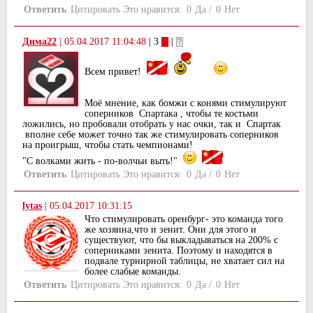
Ответить
Цитировать
Это нравится:
0
Да
/
0
Нет
Дима22
|
05.04.2017 11:04:48
| 3
|
Всем привет!
Моё мнение, как бомжи с конями стимулируют
соперников Спартака , чтобы те костьми
ложились, но пробовали отобрать у нас очки, так и Спартак
вполне себе может точно так же стимулировать соперников
на проигрыш, чтобы стать чемпионами!
"С волками жить - по-волчьи выть!"
Ответить
Цитировать
Это нравится:
0
Да
/
0
Нет
lytas
|
05.04.2017 10:31:15
Что стимулировать оренбург- это команда того
же хозяина,что и зенит. Они для этого и
существуют, что бы выкладываться на 200% с
соперниками зенита. Поэтому и находятся в
подвале турнирной таблицы, не хватает сил на
более слабые команды.
Ответить
Цитировать
Это нравится:
0
Да
/
0
Нет