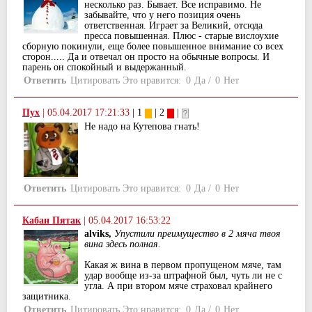
несколько раз. Бывает. Все исправимо. Не
забывайте, что у него позиция очень
ответственная. Играет за Великий, отсюда
пресса повышенная. Плюс - старые вислоухие
сборную покинули, еще более повышенное внимание со всех
сторон..... Да и отвечал он просто на обычные вопросы. И
парень он спокойный и выдержанный.
Ответить
Цитировать
Это нравится:
0
Да
/
0
Нет
Пух
|
05.04.2017 17:21:33
| 1
| 2
|
Не надо на Кутепова гнать!
Ответить
Цитировать
Это нравится:
0
Да
/
0
Нет
Кабан Пятак
|
05.04.2017 16:53:22
alviks,
Упустили преимущество в 2 мяча твоя
вина здесь полная.
Какая ж вина в первом пропущеном мяче, там
удар вообще из-за штрафной был, чуть ли не с
угла. А при втором мяче страховал крайнего
защитника.
Ответить
Цитировать
Это нравится:
0
Да
/
0
Нет