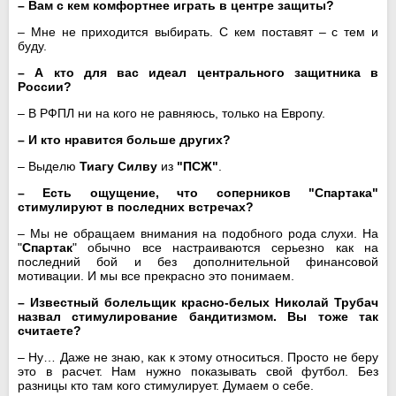
– Вам с кем комфортнее играть в центре защиты?
– Мне не приходится выбирать. С кем поставят – с тем и
буду.
– А кто для вас идеал центрального защитника в
России?
– В РФПЛ ни на кого не равняюсь, только на Европу.
– И кто нравится больше других?
– Выделю
Тиагу Силву
из
"ПСЖ"
.
– Есть ощущение, что соперников "Спартака"
стимулируют в последних встречах?
– Мы не обращаем внимания на подобного рода слухи. На
"
Спартак
" обычно все настраиваются серьезно как на
последний бой и без дополнительной финансовой
мотивации. И мы все прекрасно это понимаем.
– Известный болельщик красно-белых Николай Трубач
назвал стимулирование бандитизмом. Вы тоже так
считаете?
– Ну… Даже не знаю, как к этому относиться. Просто не беру
это в расчет. Нам нужно показывать свой футбол. Без
разницы кто там кого стимулирует. Думаем о себе.