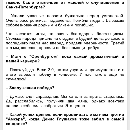
тяжело было отвлечься от мыслей о случившемся в
Санкт-Петербурге?
– Узнали ужасные новости буквально перед установкой.
Очень расстроились, подавлены. Погибли люди… Выражаю
соболезнования родным и близким погибших.
Что касается игры, то очень благодарны болельщикам.
Столько народа пришло на стадион в будний день, до самого
последнего гнали нас вперед, придали уверенности. Третий
гол мы, конечно, провели не без помощи трибун.
– Матч с "Оренбургом" пока самый драматичный в
вашей карьере?
– Пожалуй, да. Вели 2:0, потом упустили преимущество и в
итоге вырвали победу в концовке. У нас такого еще не
случалось!
– Заслуженная победа?
– Думаю, счет справедлив. Мы хотели выиграть, старались.
Да, расслабились, получили два мяча, однако все-таки
нашли в себе силы собраться. Это ценно.
– Какой успех ценнее, если сравнивать с матчем против
"Амкара", когда
Денис Глушаков
тоже забил в самой
концовке?