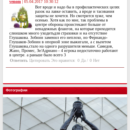
venom
|
05.04.2017 10:30:12
Вот вроде и надо бы в профилактических целях
разок на лавке оставить, а вроде и тасования
защиты не хочется. Но смотрится хуже, чем
осенью. Хотя как по мне, так проблемы в
центре обороны проистекают больше от
ненадежных флангов, на которые приходится
слиишком много уходитьдля страховки и на отсутствие
Глушакова. Зобнин заменил его неплохо, но Фернандо-
Глушаков-Зобнин в опорной зоне выжигали, а с вылетом
Глушакова,стало на одного разрушителя меньше. Самедов,
Жано, Промес, Зе/Адриано - 4 игрока недостаточно работают
в центре. а раньше было всего 3
Ответить
Цитировать
Это нравится:
0
Да
/
0
Нет
Фотографии