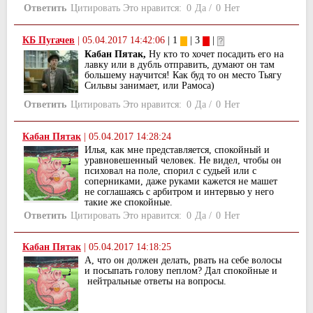
Ответить
Цитировать
Это нравится:
0
Да
/
0
Нет
КБ Пугачев
|
05.04.2017 14:42:06
| 1
| 3
|
Кабан Пятак,
Ну кто то хочет посадить его на
лавку или в дубль отправить, думают он там
большему научится! Как буд то он место Тьягу
Сильвы занимает, или Рамоса)
Ответить
Цитировать
Это нравится:
0
Да
/
0
Нет
Кабан Пятак
|
05.04.2017 14:28:24
Илья, как мне представляется, спокойный и
уравновешенный человек. Не видел, чтобы он
психовал на поле, спорил с судьей или с
соперниками, даже руками кажется не машет
не соглашаясь с арбитром и интервью у него
такие же спокойные.
Ответить
Цитировать
Это нравится:
0
Да
/
0
Нет
Кабан Пятак
|
05.04.2017 14:18:25
А, что он должен делать, рвать на себе волосы
и посыпать голову пеплом? Дал спокойные и
нейтральные ответы на вопросы.