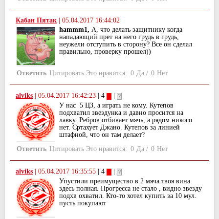
Кабан Пятак
|
05.04.2017 16:44:02
hammm1,
А, что делать защитнику когда
нападающий прет на него грудь в грудь,
неужели отступить в сторону? Все он сделал
правильно, проверку прошел))
Ответить
Цитировать
Это нравится:
0
Да
/
0
Нет
alviks
|
05.04.2017 16:42:23
| 4
|
У нас 5 ЦЗ, а играть не кому. Кутепов
подхватил звездунка и давно просится на
лавку. Ребров отбивает мячь, а рядом никого
нет. Сртахует Джано. Кутепов за линией
штафной, что он там делает?
Ответить
Цитировать
Это нравится:
0
Да
/
0
Нет
alviks
|
05.04.2017 16:35:55
| 4
|
Упустили преимущество в 2 мяча твоя вина
здесь полная. Прогресса не стало , видно звезду
подхв охватил. Кто-то хотел купить за 10 мул.
пусть покупают