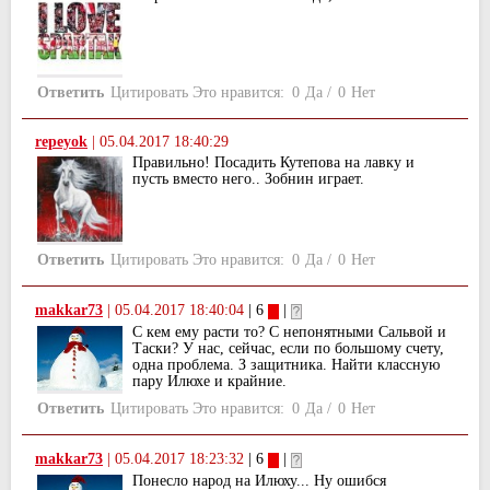
Ответить
Цитировать
Это нравится:
0
Да
/
0
Нет
repeyok
|
05.04.2017 18:40:29
Правильно! Посадить Кутепова на лавку и
пусть вместо него.. Зобнин играет.
Ответить
Цитировать
Это нравится:
0
Да
/
0
Нет
makkar73
|
05.04.2017 18:40:04
| 6
|
С кем ему расти то? С непонятными Сальвой и
Таски? У нас, сейчас, если по большому счету,
одна проблема. З защитника. Найти классную
пару Илюхе и крайние.
Ответить
Цитировать
Это нравится:
0
Да
/
0
Нет
makkar73
|
05.04.2017 18:23:32
| 6
|
Понесло народ на Илюху... Ну ошибся