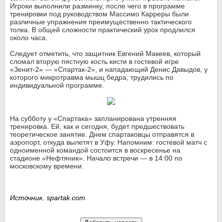
Игроки выполнили разминку, после чего в программе
тренировки под руководством Массимо Карреры были
различные упражнения преимущественно тактического
толка. В общей сложности практический урок продлился
около часа.
Следует отметить, что защитник Евгений Макеев, который
сломал вторую пястную кость кисти в гостевой игре
«Зенит-2» — «Спартак-2», и нападающий Денис Давыдов, у
которого микротравма мышц бедра, трудились по
индивидуальной программе.
На субботу у «Спартака» запланирована утренняя
тренировка. Ей, как и сегодня, будет предшествовать
теоретическое занятие. Днем спартаковцы отправятся в
аэропорт, откуда вылетят в Уфу. Напомним: гостевой матч с
одноименной командой состоится в воскресенье на
стадионе «Нефтяник». Начало встречи — в 14:00 по
московскому времени.
Источник. spartak.com