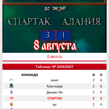
8 августа
Таблица ЧР 2026/2027
команда
и
о
зенит
2
6
Краснодар
2
6
Динамо Мх
2
6
СПАРТАК
2
6
цкг
2
4