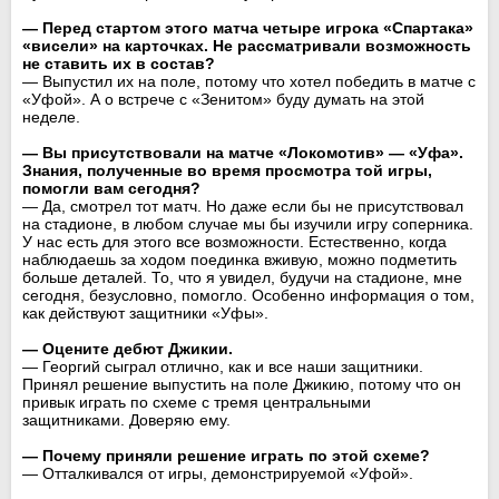
— Перед стартом этого матча четыре игрока «Спартака»
«висели» на карточках. Не рассматривали возможность
не ставить их в состав?
— Выпустил их на поле, потому что хотел победить в матче с
«Уфой». А о встрече с «Зенитом» буду думать на этой
неделе.
— Вы присутствовали на матче «Локомотив» — «Уфа».
Знания, полученные во время просмотра той игры,
помогли вам сегодня?
— Да, смотрел тот матч. Но даже если бы не присутствовал
на стадионе, в любом случае мы бы изучили игру соперника.
У нас есть для этого все возможности. Естественно, когда
наблюдаешь за ходом поединка вживую, можно подметить
больше деталей. То, что я увидел, будучи на стадионе, мне
сегодня, безусловно, помогло. Особенно информация о том,
как действуют защитники «Уфы».
— Оцените дебют Джикии.
— Георгий сыграл отлично, как и все наши защитники.
Принял решение выпустить на поле Джикию, потому что он
привык играть по схеме с тремя центральными
защитниками. Доверяю ему.
— Почему приняли решение играть по этой схеме?
— Отталкивался от игры, демонстрируемой «Уфой».