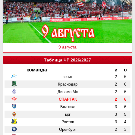
9 августа
Таблица ЧР 2026/2027
команда
и
о
зенит
2
6
Краснодар
2
6
Динамо Мх
2
6
СПАРТАК
2
6
Балтика
3
6
цкг
3
5
Ростов
3
4
Оренбург
2
3