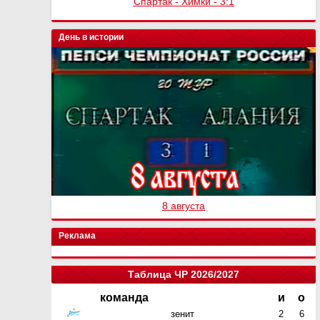
Спартак - Химки - 3:1
День в истории
8 августа
Реклама
Таблица ЧР 2026/2027
команда
и
о
зенит
2
6