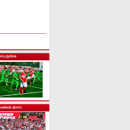
то дубля
чайное фото