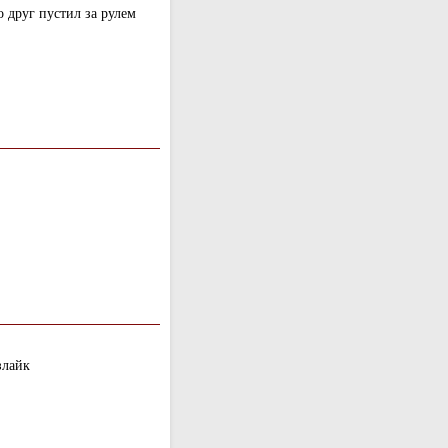
о друг пустил за рулем
злайк