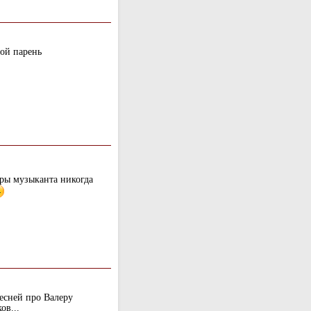
дой парень
ры музыканта никогда
песней про Валеру
ов...