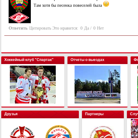
Там хотя бы песенка повеселей была
Ответить
Цитировать
Это нравится:
0
Да
/
0
Нет
Хоккейный клуб "Спартак"
Отчеты о выездах
Фо
Друзья
Партнеры
Слу