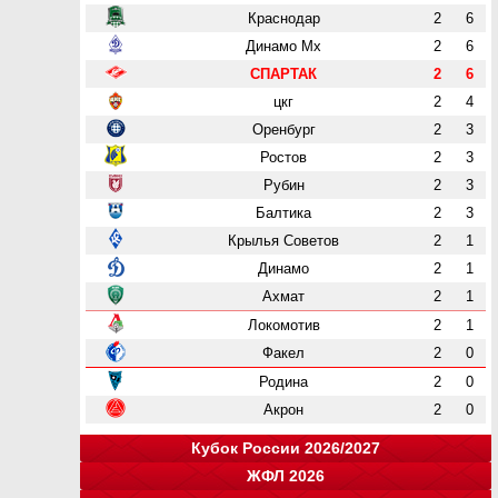
Краснодар
2
6
Динамо Мх
2
6
СПАРТАК
2
6
цкг
2
4
Оренбург
2
3
Ростов
2
3
Рубин
2
3
Балтика
2
3
Крылья Советов
2
1
Динамо
2
1
Ахмат
2
1
Локомотив
2
1
Факел
2
0
Родина
2
0
Акрон
2
0
Кубок России 2026/2027
ЖФЛ 2026
Группа "A"
Группа "B"
Группа "C"
Группа "D"
и
и
и
и
о
о
о
о