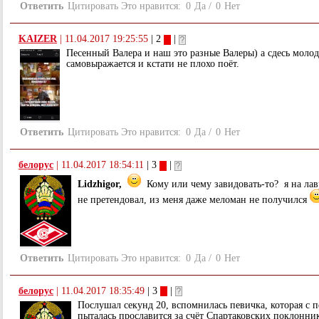
Ответить
Цитировать
Это нравится:
0
Да
/
0
Нет
KAIZER
|
11.04.2017 19:25:55
| 2
|
Песенный Валера и наш это разные Валеры) а сдесь моло
самовыражается и кстати не плохо поёт.
Ответить
Цитировать
Это нравится:
0
Да
/
0
Нет
белорус
|
11.04.2017 18:54:11
| 3
|
Lidzhigor,
Кому или чему завидовать-то? я на лав
не претендовал, из меня даже меломан не получился
Ответить
Цитировать
Это нравится:
0
Да
/
0
Нет
белорус
|
11.04.2017 18:35:49
| 3
|
Послушал секунд 20, вспомнилась певичка, которая с 
пыталась прославится за счёт Спартаковских поклонник