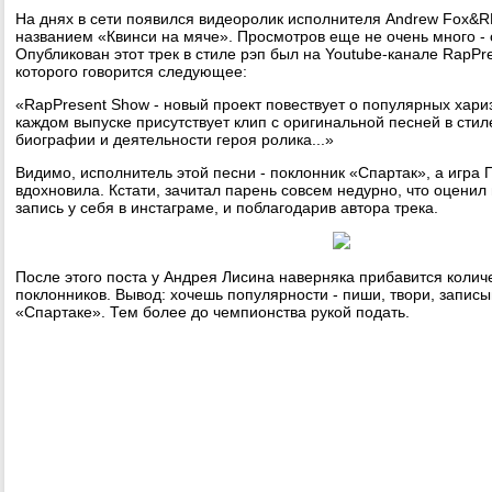
На днях в сети появился видеоролик исполнителя Andrew Fox&R
названием «Квинси на мяче». Просмотров еще не очень много - 
Опубликован этот трек в стиле рэп был на Youtube-канале RapPr
которого говорится следующее:
«RapPresent Show - новый проект повествует о популярных хари
каждом выпуске присутствует клип с оригинальной песней в стиле 
биографии и деятельности героя ролика...»
Видимо, исполнитель этой песни - поклонник «Спартак», а игра 
вдохновила. Кстати, зачитал парень совсем недурно, что оценил
запись у себя в инстаграме, и поблагодарив автора трека.
После этого поста у Андрея Лисина наверняка прибавится колич
поклонников. Вывод: хочешь популярности - пиши, твори, записы
«Спартаке». Тем более до чемпионства рукой подать.