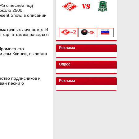
PS с песней под
около 2500.
esent Show, в описании
«Лукойл Арена»
начало матча в 20:00
зматичных личностях. В
rap, а так же рассказ о
Реклама
Промеса его
 и сам Квинси, выложив
Опрос
ество подписчиков и
Реклама
вай песни о