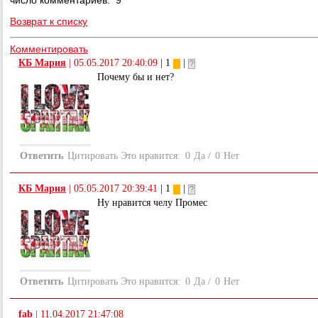
число комментариев: 9
Возврат к списку
Комментировать
КБ Мария
|
05.05.2017 20:40:09
| 1
|
Почему бы и нет?
Ответить
Цитировать
Это нравится:
0
Да
/
0
Нет
КБ Мария
|
05.05.2017 20:39:41
| 1
|
Ну нравится челу Промес
Ответить
Цитировать
Это нравится:
0
Да
/
0
Нет
fab
|
11.04.2017 21:47:08