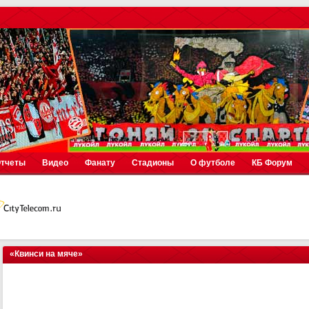
тчеты
Видео
Фанату
Стадионы
О футболе
КБ Форум
«Квинси на мяче»