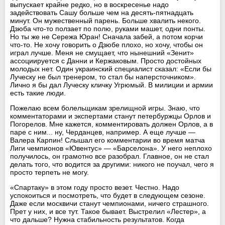
выпускает крайне редко, но в воскресенье надо
задействовать Сашу больше чем на десять-пятнадцать
минут. Он мужественный парень. Больше хвалить некого.
Дзюба что-то ползает по полю, руками машет, одни понты.
Но ты же не Сережа Юран! Сначала забей, а потом корчи
что-то. Не хочу говорить о Дзюбе плохо, но хочу, чтобы он
играл лучше. Меня не смущает, что нынешний «Зенит»
ассоциируется с Данни и Кержаковым. Просто достойных
молодых нет. Один украинский специалист сказал: «Если бы
Луческу не был тренером, то стал бы наперсточником».
Лично я бы дал Луческу кличку Угрюмый. В милиции и армии
есть такие люди.
Пожелаю всем болельщикам зрелищной игры. Знаю, что
комментаторами и экспертами станут петербуржцы Орлов и
Погорелов. Мне кажется, комментировать должен Орлов, а в
паре с ним... ну, Черданцев, например. А еще лучше —
Валера Карпин! Слышал его комментарии во время матча
Лиги чемпионов «Ювентус» — «Барселона». У него неплохо
получилось, он грамотно все разобрал. Главное, он не стал
делать того, что водится за другими: никого не поучал, чего я
просто терпеть не могу.
«Спартаку» в этом году просто везет. Честно. Надо
успокоиться и посмотреть, что будет в следующем сезоне.
Даже если москвичи станут чемпионами, ничего страшного.
Прет у них, и все тут. Такое бывает. Выстрелил «Лестер», а
что дальше? Нужна стабильность результатов. Когда