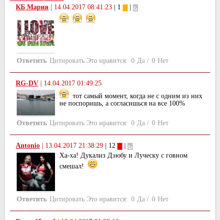
КБ Мария
|
14.04.2017 08:41:23
| 1
|
Ответить
Цитировать
Это нравится:
0
Да
/
0
Нет
RG-DV
|
14.04.2017 01:49:25
тот самый момент, когда не с одним из них
не поспоришь, а согласишься на все 100%
Ответить
Цитировать
Это нравится:
0
Да
/
0
Нет
Antonio
|
13.04.2017 21:38:29
| 12
|
Ха-ха! Дукализ Дзюбу и Луческу с говном
смешал!
Ответить
Цитировать
Это нравится:
0
Да
/
0
Нет