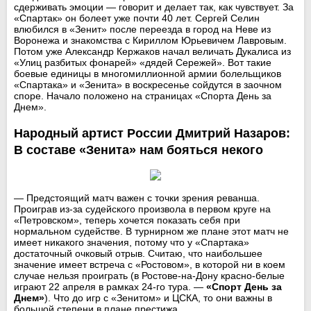
сдерживать эмоции — говорит и делает так, как чувствует. За
«Спартак» он болеет уже почти 40 лет. Сергей Селин
влюбился в «Зенит» после переезда в город на Неве из
Воронежа и знакомства с Кириллом Юрьевичем Лавровым.
Потом уже Александр Кержаков начал величать Дукалиса из
«Улиц разбитых фонарей» «дядей Сережей». Вот такие
боевые единицы в многомиллионной армии болельщиков
«Спартака» и «Зенита» в воскресенье сойдутся в заочном
споре. Начало положено на страницах «Спорта День за
Днем».
Народный артист России Дмитрий Назаров:
В составе «Зенита» нам бояться некого
— Предстоящий матч важен с точки зрения реванша.
Проиграв из-за судейского произвола в первом круге на
«Петровском», теперь хочется показать себя при
нормальном судействе. В турнирном же плане этот матч не
имеет никакого значения, потому что у «Спартака»
достаточный очковый отрыв. Считаю, что наибольшее
значение имеет встреча с «Ростовом», в которой ни в коем
случае нельзя проиграть (в Ростове-на-Дону красно-белые
играют 22 апреля в рамках 24-го тура. —
«Спорт День за
Днем»
). Что до игр с «Зенитом» и ЦСКА, то они важны в
большой степени в плане престижа.