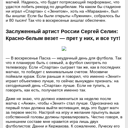
матчей. Надеюсь, что будет потрясающий перформанс, что
удастся побить рекорд по децибелам. На каком бы стадионе
ни играл «Спартак» с «Зенитом», хоть на «Маракане», был
бы аншлаг. Если бы были открыты «Лужники», собралось бы
и 80 тысяч! Так что в воскресенье аншлаг обеспечен.
Заслуженный артист России Сергей Селин:
Красно-белым везет — прет у них, и все тут!
— В воскресенье Пасха — неудачный день для футбола. Так
что я планирую быть с семьей, а футбол смотреть по
телевизору. Если «Спартак» сыграет так же, как в последних
матчах, то победит с минимальным счетом. Москвичи
поймали кураж. Если раньше я говорил, что именно «Зенит»
играет объективно лучше, то сейчас вынужден признать: на
сегодняшний день «Спартак» лучше. Если не тупить, а
говорить, как есть, получается именно так.
Даже не знаю, что должно измениться за неделю после
матча с «Анжи», чтобы «Зенит» стал лучше. Однозначно на
первый план должна выйти мотивация, ведь это будет матч
за первое место. Настрой на игру и желание прыгнуть выше
собственной головы должны превалировать. Честно говоря, в
нынешнем составе мне нравится игра лишь двух
футболистов: Данни и Кержакова. К сожалению, Луческу его