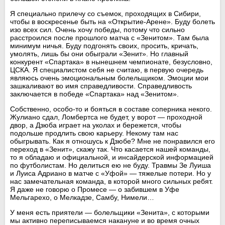
Я специально прилечу со съемок, проходящих в Сибири,
чтобы в воскресенье быть на «Открытие-Арене». Буду болеть
изо всех сил. Очень хочу победы, потому что сильно
расстроился после прошлого матча с «Зенитом». Там была
минимум ничья. Буду подгонять своих, просить, кричать,
умолять, лишь бы они обыграли «Зенит». Но главный
конкурент «Спартака» в нынешнем чемпионате, безусловно,
ЦСКА. Я специалистом себя не считаю, в первую очередь
являюсь очень эмоциональным болельщиком. Эмоции мои
зашкаливают во имя справедливости. Справедливость
заключается в победе «Спартака» над «Зенитом».
Собственно, особо-то и бояться в составе соперника некого.
Жулиано сдал, Ломбертса не будет, у ворот — проходной
двор, а Дзюба играет на уколах и бережется, чтобы
подольше продлить свою карьеру. Некому там нас
обыгрывать. Как я отношусь к Дзюбе? Мне не понравился его
переход в «Зенит», скажу так. Что касается нашей команды,
то я обладаю и официальной, и инсайдерской информацией
по футболистам. Но делиться ею не буду. Травмы Зе Луиша
и Луиса Адриано в матче с «Уфой» — тяжелые потери. Но у
нас замечательная команда, в которой много сильных ребят.
Я даже не говорю о Промесе — о забившем в Уфе
Мельгарехо, о Мелкадзе, Самбу, Нимели…
У меня есть приятели — болельщики «Зенита», с которыми
мы активно переписываемся накануне и во время очных