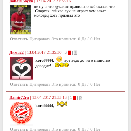
Вован15оукб
|
13.04.2017 21:38:16
не ну а что дукалис правильно всё сказал что
Спартак сейчас лучше играет чем закат
молодец хоть признал это
Ответить
Цитировать
Это нравится:
0
Да
/
0
Нет
Дима22
|
13.04.2017 21:35:30
| 3
|
korol4444,
вот ведь до чего пьянство
доводит!..
Ответить
Цитировать
Это нравится:
0
Да
/
0
Нет
Damir72ru
|
13.04.2017 21:33:13
| 1
|
korol4444,
Ответить
Цитировать
Это нравится:
0
Да
/
0
Нет