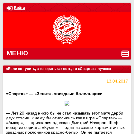
Войти
МЕНЮ
«Если не тупить, а говорить как есть, то «Спартак» лучше»
13.04.2017
«Спартак» — «Зенит»: звездные болельщики
— Лет 20 назад никто бы не стал называть этот матч дерби
двух столиц, к нему бы относились как к игре «Спартак» —
«Амкар», — признался однажды Дмитрий Назаров. Шеф-
повар из сериала «Кухня» — один из самых харизматичных
звездных поклонников красно-белых. Он не пытается