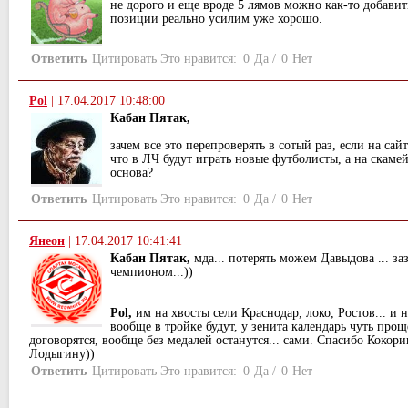
не дорого и еще вроде 5 лямов можно как-то добавит
позиции реально усилим уже хорошо.
Ответить
Цитировать
Это нравится:
0
Да
/
0
Нет
Pol
|
17.04.2017 10:48:00
Кабан Пятак,
зачем все это перепроверять в сотый раз, если на сай
что в ЛЧ будут играть новые футболисты, а на скаме
основа?
Ответить
Цитировать
Это нравится:
0
Да
/
0
Нет
Янеон
|
17.04.2017 10:41:41
Кабан Пятак,
мда... потерять можем Давыдова ... заз
чемпионом...))
Pol,
им на хвосты сели Краснодар, локо, Ростов... и 
вообще в тройке будут, у зенита календарь чуть прощ
договорятся, вообще без медалей останутся... сами. Спасибо Кокори
Лодыгину))
Ответить
Цитировать
Это нравится:
0
Да
/
0
Нет