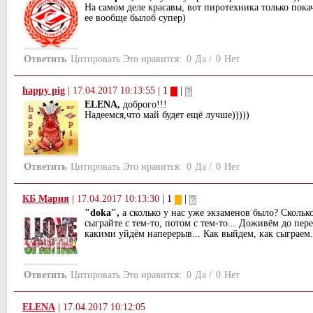
На самом деле красавы, вот пиротехника только пока
ее вообще былоб супер)
Ответить
Цитировать
Это нравится:
0
Да
/
0
Нет
happy pig
|
17.04.2017 10:13:55
| 1
|
ELENA,
доброго!!!
Надеемся,что май будет ещё лучше)))))
Ответить
Цитировать
Это нравится:
0
Да
/
0
Нет
КБ Мария
|
17.04.2017 10:13:30
| 1
|
"doka",
а сколько у нас уже экзаменов было? Скольк
сыграйте с тем-то, потом с тем-то... Доживём до пер
какими уйдём наперерыв... Как выйдем, как сыграем.
Ответить
Цитировать
Это нравится:
0
Да
/
0
Нет
ELENA
|
17.04.2017 10:12:05