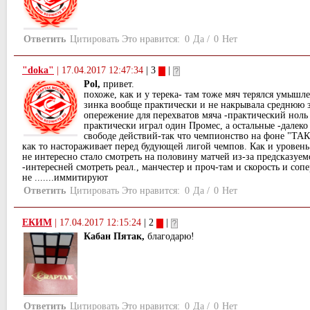
Ответить
Цитировать
Это нравится:
0
Да
/
0
Нет
"doka"
|
17.04.2017 12:47:34
| 3
|
Pol,
привет.
похоже, как и у терека- там тоже мяч терялся умышле
зинка вообще практически и не накрывала среднюю з
опережение для перехватов мяча -практический ноль 
практически играл один Промес, а остальные -далеко
свободе действий-так что чемпионство на фоне 
как то настораживает перед будующей лигой чемпов. Как и уровень
не интересно стало смотреть на половину матчей из-за предсказуем
-интересней смотреть реал., манчестер и проч-там и скорость и с
не .......иммитируют
Ответить
Цитировать
Это нравится:
0
Да
/
0
Нет
ЕКИМ
|
17.04.2017 12:15:24
| 2
|
Кабан Пятак,
благодарю!
Ответить
Цитировать
Это нравится:
0
Да
/
0
Нет