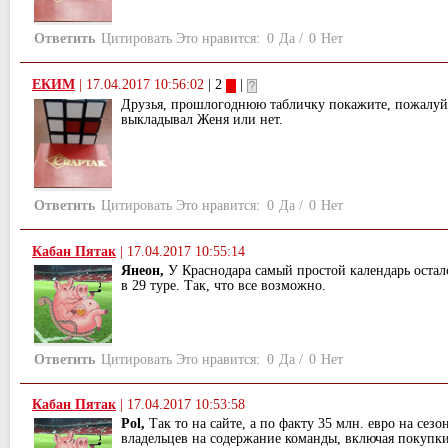
Ответить
Цитировать
Это нравится:
0
Да
/
0
Нет
ЕКИМ
|
17.04.2017 10:56:02
| 2
|
Друзья, прошлогоднюю табличку покажите, пожалуйс
выкладывал Женя или нет.
Ответить
Цитировать
Это нравится:
0
Да
/
0
Нет
Кабан Пятак
|
17.04.2017 10:55:14
Янеон,
У Краснодара самый простой календарь осталс
в 29 туре. Так, что все возможно.
Ответить
Цитировать
Это нравится:
0
Да
/
0
Нет
Кабан Пятак
|
17.04.2017 10:53:58
Pol,
Так то на сайте, а по факту 35 млн. евро на сезо
владельцев на содержание команды, включая покупки