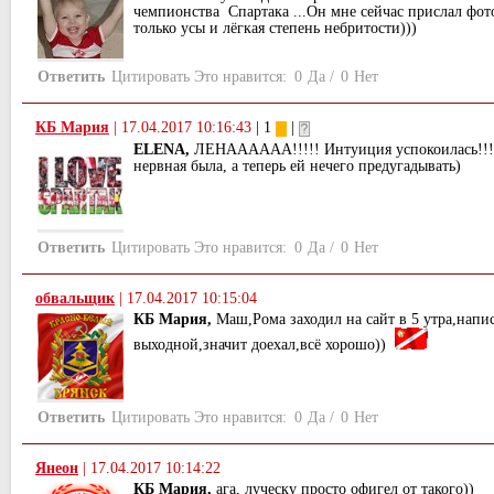
чемпионства Спартака ...Он мне сейчас прислал фот
только усы и лёгкая степень небритости)))
Ответить
Цитировать
Это нравится:
0
Да
/
0
Нет
КБ Мария
|
17.04.2017 10:16:43
| 1
|
ELENA,
ЛЕНАААААА!!!!! Интуиция успокоилась!!! 
нервная была, а теперь ей нечего предугадывать)
Ответить
Цитировать
Это нравится:
0
Да
/
0
Нет
обвальщик
|
17.04.2017 10:15:04
КБ Мария,
Маш,Рома заходил на сайт в 5 утра,напис
выходной,значит доехал,всё хорошо))
Ответить
Цитировать
Это нравится:
0
Да
/
0
Нет
Янеон
|
17.04.2017 10:14:22
КБ Мария,
ага, луческу просто офигел от такого))