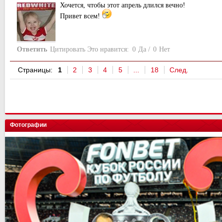
Хочется, чтобы этот апрель длился вечно!
Привет всем!
Ответить
Цитировать
Это нравится:
0
Да
/
0
Нет
Страницы:
1
2
3
4
5
...
18
След.
Фотографии