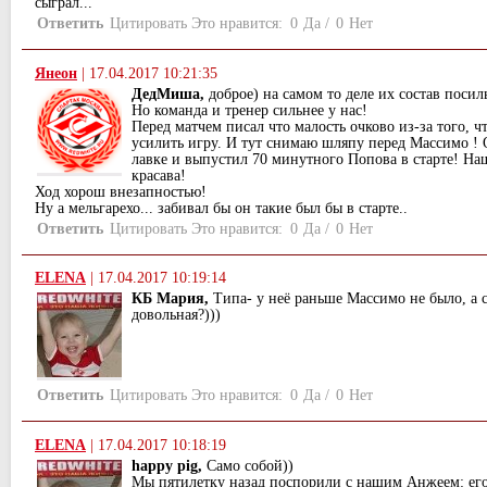
сыграл...
Ответить
Цитировать
Это нравится:
0
Да
/
0
Нет
Янеон
|
17.04.2017 10:21:35
ДедМиша,
доброе) на самом то деле их состав посил
Но команда и тренер сильнее у нас!
Перед матчем писал что малость очково из-за того, ч
усилить игру. И тут снимаю шляпу перед Массимо ! 
лавке и выпустил 70 минутного Попова в старте! На
красава!
Ход хорош внезапностью!
Ну а мельгарехо... забивал бы он такие был бы в старте..
Ответить
Цитировать
Это нравится:
0
Да
/
0
Нет
ELENA
|
17.04.2017 10:19:14
КБ Мария,
Типа- у неё раньше Массимо не было, а с
довольная?)))
Ответить
Цитировать
Это нравится:
0
Да
/
0
Нет
ELENA
|
17.04.2017 10:18:19
happy pig,
Само собой))
Мы пятилетку назад поспорили с нашим Анжеем: его