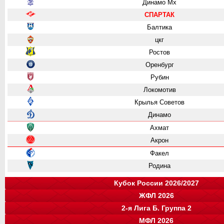
Динамо Мх
СПАРТАК
Балтика
цкг
Ростов
Оренбург
Рубин
Локомотив
Крылья Советов
Динамо
Ахмат
Акрон
Факел
Родина
Кубок России 2026/2027
ЖФЛ 2026
Группа "A"
Группа "B"
Группа "C"
Группа "D"
2-я Лига Б. Группа 2
Крылья Советов
СПАРТАК
Динамо
Ростов
команда
МФЛ 2026
Краснодар
Зенит
Родина
Зенит
цкг