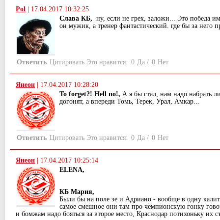
Pol
|
17.04.2017 10:32:25
Слава КБ,
ну, если не грех, заложи... Это победа 
он мужик, а тренер фантастический. где бы за него п
Ответить
Цитировать
Это нравится:
0
Да
/
0
Нет
Янеон
|
17.04.2017 10:28:20
To forget?! Hell no!,
А я бы стал, нам надо набрать л
догонят, а впереди Томь, Терек, Урал, Амкар...
Ответить
Цитировать
Это нравится:
0
Да
/
0
Нет
Янеон
|
17.04.2017 10:25:14
ELENA,
КБ Мария,
Были бы на поле зе и Адриано - вообще в одну калит
самое смешное они там про чемпионскую гонку говор
и бомжам надо бояться за второе место, Краснодар потихоньку их съ