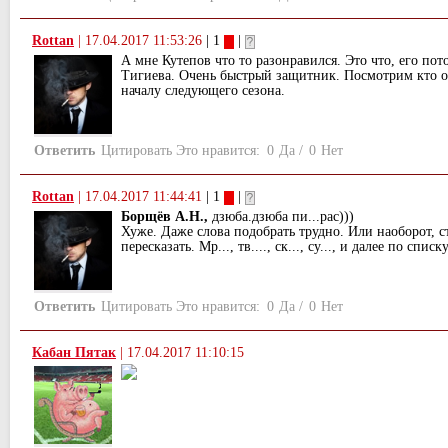
Rottan
|
17.04.2017 11:53:26
| 1
|
А мне Кутепов что то разонравился. Это что, его пот
Тигиева. Очень быстрый защитник. Посмотрим кто ок
началу следующего сезона.
Ответить
Цитировать
Это нравится:
0
Да
/
0
Нет
Rottan
|
17.04.2017 11:44:41
| 1
|
Борщёв А.Н.,
дзюба.дзюба пи...рас)))
Хуже. Даже слова подобрать трудно. Или наоборот, ст
пересказать. Мр..., тв...., ск..., су..., и далее по списку
Ответить
Цитировать
Это нравится:
0
Да
/
0
Нет
Кабан Пятак
|
17.04.2017 11:10:15