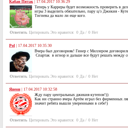
Кабан Пятак
|
17.04.2017 10:36:29
Теперь у Карреры будет возможность проверить в де
игры 3 выделить обязательно, пару ц/з Джикия - Кут
Тигиева да мало ли еще кого.
Ответить
Цитировать
Это нравится:
0
Да
/
0
Нет
Pol
|
17.04.2017 10:35:30
Вчера был договорняк! Гинер с Миллером договорили
Спартак в игнор и дальше все будут решать между с
Ответить
Цитировать
Это нравится:
0
Да
/
0
Нет
Янеон
|
17.04.2017 10:32:58
Жду пару центральных джикия-кутепов!))
Как ни странно вчера Артём играл без фирменных ля
значит ребята вышли уверенными в себе!)
Ответить
Цитировать
Это нравится:
0
Да
/
0
Нет