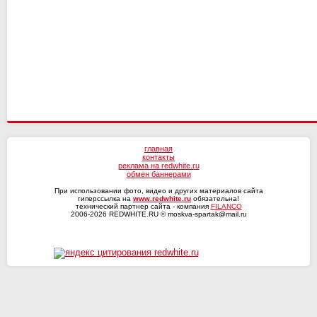
КАМАЗ
СКА-Хабаровск
главная
контакты
реклама на redwhite.ru
обмен баннерами
При использовании фото, видео и других материалов сайта
гиперссылка на
www.redwhite.ru
обязательна!
технический партнер сайта - компания
FILANCO
2006-2026 REDWHITE.RU © moskva-spartak@mail.ru