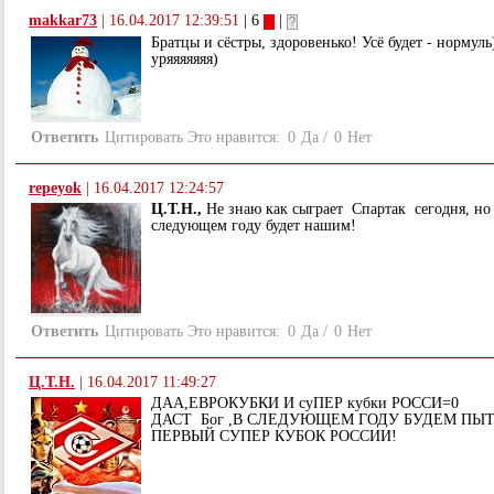
makkar73
|
16.04.2017 12:39:51
| 6
|
Братцы и сёстры, здоровенько! Усё будет - нормуль
уряяяяяяя)
Ответить
Цитировать
Это нравится:
0
Да
/
0
Нет
repeyok
|
16.04.2017 12:24:57
Ц.Т.Н.,
Не знаю как сыграет Спартак сегодня, но
следующем году будет нашим!
Ответить
Цитировать
Это нравится:
0
Да
/
0
Нет
Ц.Т.Н.
|
16.04.2017 11:49:27
ДАА,ЕВРОКУБКИ И суПЕР кубки РОССИ=0
ДАСТ Бог ,В СЛЕДУЮЩЕМ ГОДУ БУДЕМ ПЫТ
ПЕРВЫЙ СУПЕР КУБОК РОССИИ!