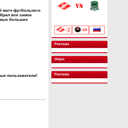
ый матч футбольного
обрал все самое
«Лукойл Арена»
самых больших
начало матча в 20:00
Реклама
Опрос
Реклама
ные пользователи!