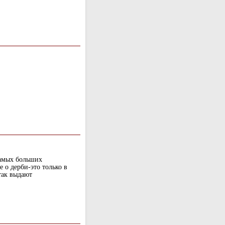
самых больших
е о дерби-это только в
так выдают