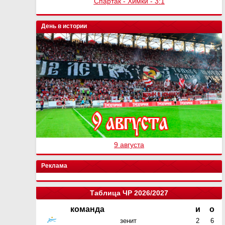
Спартак - Химки - 3:1
День в истории
9 августа
Реклама
Таблица ЧР 2026/2027
команда
и
о
зенит
2
6