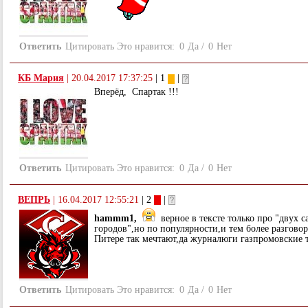
Ответить
Цитировать
Это нравится:
0
Да
/
0
Нет
КБ Мария
|
20.04.2017 17:37:25
| 1
|
Вперёд, Спартак !!!
Ответить
Цитировать
Это нравится:
0
Да
/
0
Нет
ВЕПРЬ
|
16.04.2017 12:55:21
| 2
|
hammm1,
верное в тексте только про "двух 
городов",но по популярности,и тем более разговор
Питере так мечтают,да журналюги газпромовские 
Ответить
Цитировать
Это нравится:
0
Да
/
0
Нет