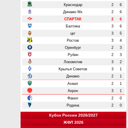
Краснодар
2
6
Динамо Мх
2
6
СПАРТАК
2
6
Балтика
3
6
цкг
3
5
Ростов
3
4
Оренбург
2
3
Рубин
2
3
Локомотив
3
2
Крылья Советов
3
1
Динамо
2
1
Ахмат
2
1
Акрон
3
1
Факел
2
0
Родина
2
0
Кубок России 2026/2027
ЖФЛ 2026
Группа "A"
Группа "B"
Группа "C"
Группа "D"
и
и
и
и
о
о
о
о