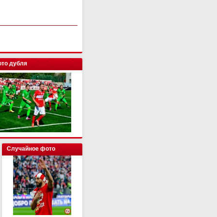
то дубля
Случайное фото