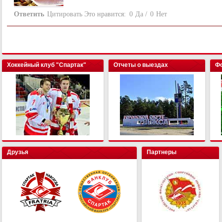
Ответить
Цитировать
Это нравится:
0
Да
/
0
Нет
Хоккейный клуб "Спартак"
Отчеты о выездах
Фо
Друзья
Партнеры