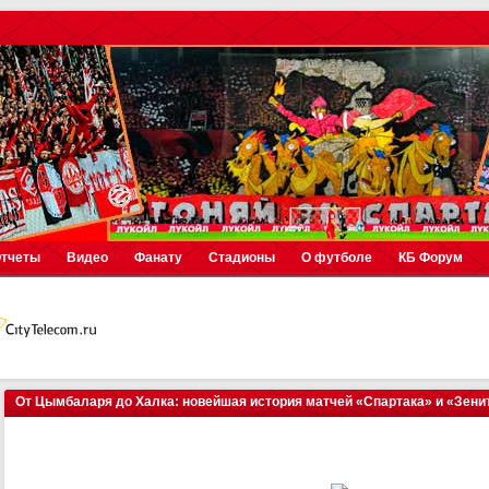
тчеты
Видео
Фанату
Стадионы
О футболе
КБ Форум
От Цымбаларя до Халка: новейшая история матчей «Спартака» и «Зенит