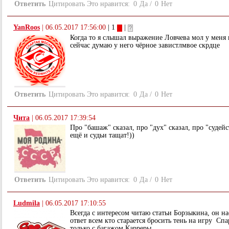
Ответить
Цитировать
Это нравится:
0
Да
/
0
Нет
YanRoos
|
06.05.2017 17:56:00
| 1
|
Когда то я слышал выражение Ловчева мол у меня 
сейчас думаю у него чёрное завистлмвое скрдце
Ответить
Цитировать
Это нравится:
0
Да
/
0
Нет
Чита
|
06.05.2017 17:39:54
Про "башаж" сказал, про "дух" сказал, про "судейс
ещё и судьи тащат!))
Ответить
Цитировать
Это нравится:
0
Да
/
0
Нет
Ludmila
|
06.05.2017 17:10:55
Всегда с интересом читаю статьи Борзыкина, он н
ответ всем кто старается бросить тень на игру Спа
только с багажом Карреры.