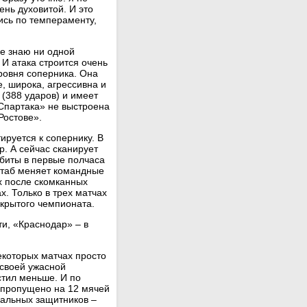
ень духовитой. И это
ись по темпераменту,
не знаю ни одной
 И атака строится очень
уровня соперника. Она
е, широка, агрессивна и
(388 ударов) и имеет
«Спартака» не выстроена
Ростове».
ируется к сопернику. В
р. А сейчас сканирует
абиты в первые полчаса
штаб меняет командные
х после скомканных
. Только в трех матчах
акрытого чемпионата.
ти, «Краснодар» – в
екоторых матчах просто
 своей ужасной
стил меньше. И по
 пропущено на 12 мячей
ральных защитников –