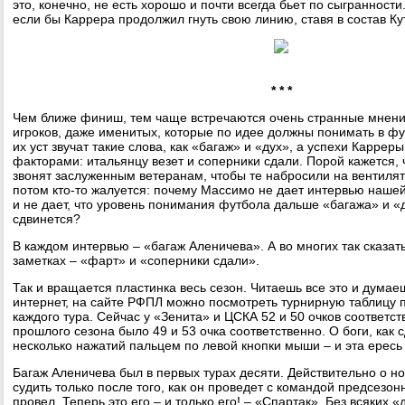
это, конечно, не есть хорошо и почти всегда бьет по сыгранности
если бы Каррера продолжил гнуть свою линию, ставя в состав Ку
* * *
Чем ближе финиш, тем чаще встречаются очень странные мнен
игроков, даже именитых, которые по идее должны понимать в фут
их уст звучат такие слова, как «багаж» и «дух», а успехи Карре
факторами: итальянцу везет и соперники сдали. Порой кажется, 
звонят заслуженным ветеранам, чтобы те набросили на вентилят
потом кто-то жалуется: почему Массимо не дает интервью нашей
и не дает, что уровень понимания футбола дальше «багажа» и «
сдвинется?
В каждом интервью – «багаж Аленичева». А во многих так сказат
заметках – «фарт» и «соперники сдали».
Так и вращается пластинка весь сезон. Читаешь все это и думаеш
интернет, на сайте РФПЛ можно посмотреть турнирную таблицу 
каждого тура. Сейчас у «Зенита» и ЦСКА 52 и 50 очков соответст
прошлого сезона было 49 и 53 очка соответственно. О боги, как 
несколько нажатий пальцем по левой кнопки мыши – и эта ересь
Багаж Аленичева был в первых турах десяти. Действительно о н
судить только после того, как он проведет с командой предсезон
провел. Теперь это его – и только его! – «Спартак». Без всяких «