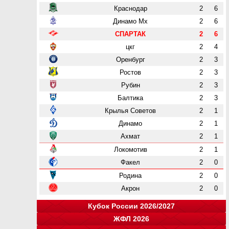
Краснодар
2
6
Динамо Мх
2
6
СПАРТАК
2
6
цкг
2
4
Оренбург
2
3
Ростов
2
3
Рубин
2
3
Балтика
2
3
Крылья Советов
2
1
Динамо
2
1
Ахмат
2
1
Локомотив
2
1
Факел
2
0
Родина
2
0
Акрон
2
0
Кубок России 2026/2027
ЖФЛ 2026
Группа "A"
Группа "B"
Группа "C"
Группа "D"
и
и
и
и
о
о
о
о