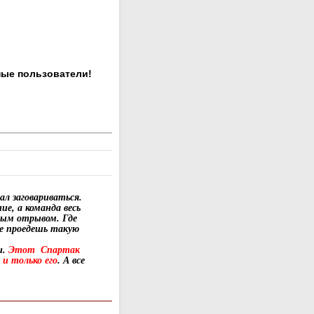
ные пользователи!
л заговариваться.
ие, а команда весь
ным отрывом. Где
е проедешь такую
и.
Этот Спартак
и только его
. А все