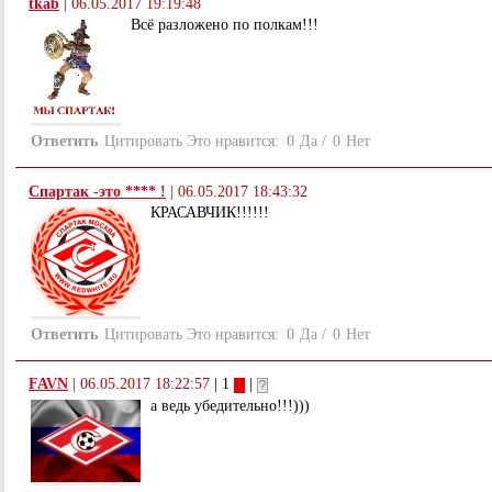
tkab
|
06.05.2017 19:19:48
Всё разложено по полкам!!!
Ответить
Цитировать
Это нравится:
0
Да
/
0
Нет
Спартак -это **** !
|
06.05.2017 18:43:32
КРАСАВЧИК!!!!!!
Ответить
Цитировать
Это нравится:
0
Да
/
0
Нет
FAVN
|
06.05.2017 18:22:57
| 1
|
а ведь убедительно!!!)))