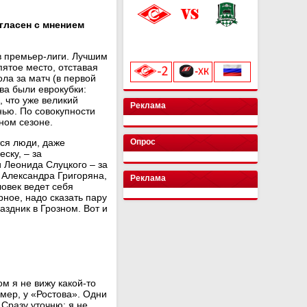
гласен с мнением
«Лукойл Арена»
начало матча в 20:00
 премьер-лиги. Лучшим
ятое место, отставая
ола за матч (в первой
ва были еврокубки:
, что уже великий
Реклама
нью. По совокупности
ном сезоне.
тся люди, даже
Опрос
ску, – за
 Леонида Слуцкого – за
 Александра Григоряна,
Реклама
ловек ведет себя
ерное, надо сказать пару
аздник в Грозном. Вот и
м я не вижу какой-то
мер, у «Ростова». Одни
 Сразу уточню: я не