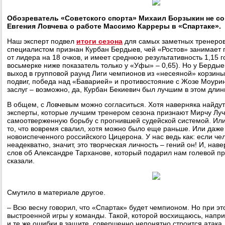
Обозреватель «Советского спорта» Михаил Борзыкин не со
Евгения Ловчева о работе Массимо Карреры в «Спартаке».
Наш эксперт подвел
итоги сезона
для самых заметных тренеров
специалистом признан Курбан Бердыев, чей «Ростов» занимает п
от лидера на 18 очков, и имеет среднюю результативность 1,15 г
восьмерке ниже показатель только у «Уфы» – 0,65). Но у Бердые
выход в групповой раунд Лиги чемпионов из «несеяной» корзины
подвиг, победа над «Баварией» и противостояние с Жозе Моури
заслуг – возможно, да, Курбан Бекиевич был лучшим в этом длин
В общем, с Ловчевым можно согласиться. Хотя наверняка найду
эксперты, которые лучшим тренером сезона признают Мирчу Луче
самоотверженную борьбу с прогнившей судейской системой. Или
то, что вовремя свалил, хотя можно было еще раньше. Или даже
новоиспеченного российского Цицерона. У нас ведь как: если че
неадекватно, значит, это творческая личность – гений он! И, нав
слов об Александре Тарханове, который подарил нам голевой пр
сказали.
Смутило в материале другое.
– Всю весну говорил, что «Спартак» будет чемпионом. Но при это
выстроенной игры у команды. Такой, которой восхищаюсь, напри
и те же ошибки в защите, совершенно непонятно строится атака.