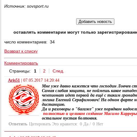
Источник: sovsport.ru
оставлять комментарии могут только зарегистрирован
число комментариев: 34
Возврат к списку
Комментировать
Страницы:
1
2
След.
Aris51
|
07.05.2017 14:20:44
Мне уже давно кажется что господин Ловчев ста
Самая слабая защита, не поймешь какое нападен
чемпионат идет первой да ещё с таким громад
логика Евгений Серафимович! На одном фарте н
дистанцию.
Да и разговоры о "багаже" уже порядком надоел
полностью и целиком создание Масимо Карреры 
остальное пустая болтовня.
Ответить
Цитировать
Это нравится:
0
Да
/
0
Нет