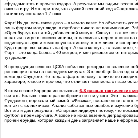
«фундамента» и прочего вздора. А результат мы видим: весенни
очка за игру. И это при том, что лучший весенний ход «Спартак
пятилетку составил 1,7 очка.
Фарт! Ну да, есть такое дело – в чем-то везет. Но объяснять усп
лишь фартом могут люди, в футболе ничего не понимающие. За
«Оренбургу» на пятой добавленной минуте. Скажут – вот же пове
копаться в игре в поисках истины, отслеживать перестановки на 
индивидуальную и командную статистику, в том числе и соперника
Куда проще все списать на фарт. А если копнуть, то выяснится, 
Фарт – это когда бьешь с 40 метров, и мяч рикошетом от пятерых
тут дожали.
В предыдущих сезонах ЦСКА побил все рекорды по волевым поб
решающие голы на последних минутах. Это вообще была одна и
команды Слуцкого. Но тогда о фарте почему-то никто не говорил.
характере, классе и прочем, что отличает чемпиона от всех оста
В этом сезоне Каррера использовал
6-8 разных тактических м
считать. Больше такого разнообразия нет ни у кого. Это – сложн
Фундамент, перезалитый зимой. «Физика», поставленная опять 
контакт с коллективом. Анализ собственных ошибок и изучение б
Вот это и дает результат. «Спартак» лидирует потому, что показ
футбол в премьер-лиге. А вовсе не из-за везения, деградировав
прочей ерунды, которая каждый день загрязняет наше информац