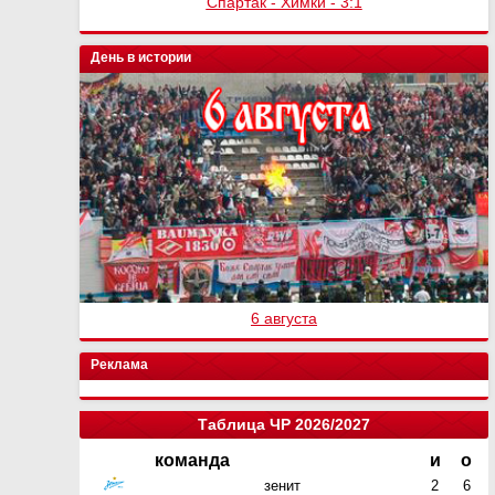
Спартак - Химки - 3:1
День в истории
6 августа
Реклама
Таблица ЧР 2026/2027
команда
и
о
зенит
2
6