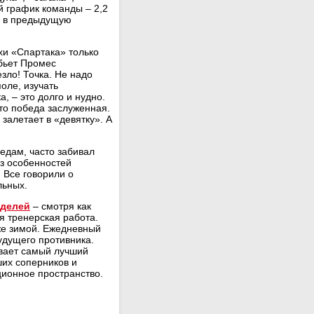
й график команды – 2,2
а» в предыдущую
ехи «Спартака» только
бьет Промес
зло! Точка. Не надо
поле, изучать
, – это долго и нудно.
что победа заслуженная.
 залетает в «девятку». А
едам, часто забивал
з особенностей
 Все говорили о
льных.
оделей
– смотря как
ая тренерская работа.
же зимой. Ежедневный
удущего противника.
ывает самый лучший
ших соперников и
ионное пространство.