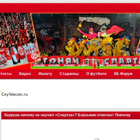
тчеты
Видео
Фанату
Стадионы
О футболе
КБ Форум
Каррера ничему не научил «Спартак»? Борзыкин отвечает Ловчеву