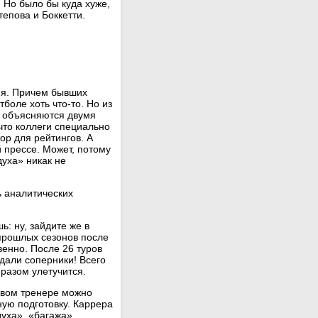
. Но было бы куда хуже,
тепова и Боккетти.
ия. Причем бывших
боле хоть что-то. Но из
ры объясняются двумя
что коллеги специально
ор для рейтингов. А
 прессе. Может, потому
духа» никак не
ь аналитических
ь: ну, зайдите же в
прошлых сезонов после
венно. После 26 туров
сдали соперники! Всего
 разом улетучится.
овом тренере можно
ную подготовку. Каррера
духа», «багажа»,