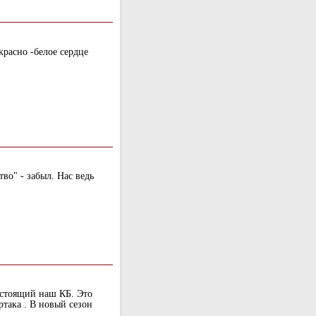
красно -белое сердце
тво" - забыл. Нас ведь
астоящий наш КБ. Это
ртака . В новый сезон