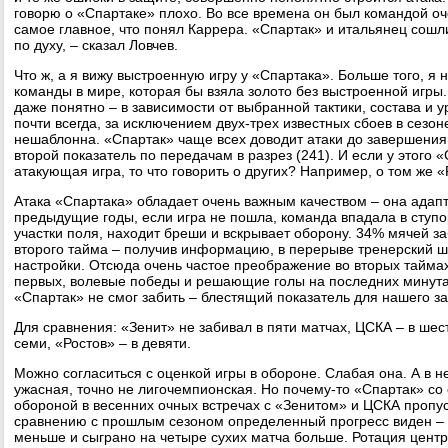
говорю о «Спартаке» плохо. Во все времена он был командой оч
самое главное, что понял Каррера. «Спартак» и итальянец сошл
по духу, – сказал Ловчев.
Что ж, а я вижу выстроенную игру у «Спартака». Больше того, я 
команды в мире, которая бы взяла золото без выстроенной игры.
даже понятно – в зависимости от выбранной тактики, состава и 
почти всегда, за исключением двух-трех известных сбоев в сезон
нешаблонна. «Спартак» чаще всех доводит атаки до завершения 
второй показатель по передачам в разрез (241). И если у этого 
атакующая игра, то что говорить о других? Например, о том же «
Атака «Спартака» обладает очень важным качеством – она адапт
предыдущие годы, если игра не пошла, команда впадала в ступо
участки поля, находит бреши и вскрывает оборону. 34% мячей з
второго тайма – получив информацию, в перерыве тренерский 
настройки. Отсюда очень частое преображение во вторых тайма
первых, волевые победы и решающие голы на последних минутах
«Спартак» не смог забить – блестящий показатель для нашего з
Для сравнения: «Зенит» не забивал в пяти матчах, ЦСКА – в шес
семи, «Ростов» – в девяти.
Можно согласиться с оценкой игры в обороне. Слабая она. А в н
ужасная, точно не лигочемпионская. Но почему-то «Спартак» со
обороной в весенних очных встречах с «Зенитом» и ЦСКА пропу
сравнению с прошлым сезоном определенный прогресс виден –
меньше и сыграно на четыре сухих матча больше. Ротация цент