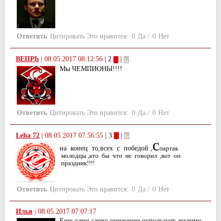
Ответить
Цитировать
Это нравится:
0
Да
/
0
Нет
ВЕПРЬ
|
08.05.2017 08:12:56
| 2
|
Мы ЧЕМПИОНЫ!!!!
Ответить
Цитировать
Это нравится:
0
Да
/
0
Нет
Leha 72
|
08.05.2017 07:56:55
| 3
|
с
на конец то,всех с победой ,
партак
молодцы ,кто бы что не говорил ,вот он
праздник!!!!
Ответить
Цитировать
Это нравится:
0
Да
/
0
Нет
Илья
|
08.05.2017 07:07:17
Еще один слово унижение использует. видимо