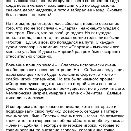
вновь оказался в одном из кругов своего собственного ада –
когда новый человек, возглавивший клуб по ходу сезона,
сначала дарил надежду, а потом забирал ее назад. Сколько
было таких – не счесть!
Но потом, когда отстрелялась сборная, пришло осознание
того, что это не тот случай. «Спартак» наконец-то угадал с
тренером. Плохо, что он вообще гадает. Но вот угадал,
попал в цель, нашел то, что искал долгие годы. Биты были
«Ростов», ЦСКА и все, кто попадался на пути. С каждым
туром разговоры о чемпионстве «Спартака» вызывали все
меньше улыбок. И даже самарский разгром был воспринят
относительно спокойно.
Волнение пришло зимой – «Спартак» исторически очень
слабо проводит весенние отрезки. Но… События следующих
пары месяцев кто-то будет объяснять фартом, а кто-то –
слабой игрой соперников. Но все было намного проще:
«Спартак» лучше подготовился ко второй части сезона и
сумел не только удержать преимущество, но и увеличить его.
Чемпионская интрига умерла в матче с «Зенитом». Дальше
жила лишь иллюзия.
И соперники это прекрасно понимали, хотя в интервью и
подбадривали свою публику. Возможно, сегодня в Питере
очень хорош был «Терек» и очень плох – газон. Но возможно
также и то, что вчерашняя победа «Спартака» обескуражила
«Зенит». Добила. Некоторые питерские игроки, которые то
травмированы, то внезапно здоровы, совершенно точно