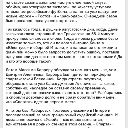
на старте сезона означала наступление новой смуты,
обойма, как утверждали эксперты, по качеству уступала
гегемонам российского футбола, а на пятки уже наступали
новые игроки – «Ростов» и «Краснодар». Очередной сезон
был провален, едва успев стартовать.
Так казалось тогда, в душные августовские дни, когда, даже
закрывая глаза, страшный гол Тричковски на 88-й минуте
прокручивался снова и снова. Тогда о новом рулевом было
известно только то, что он помогал Антонио Конте в
«Ювентусе» и сборной Италии, и в написании его имени и
фамилии можно было запросто допустить ошибку, поставив
одну «с» или два «р» не в том месте – кто ж его запомнит! Да
и кто это вообще такой?
Летом Массимо Карреру обсуждали намного меньше, чем
Дмитрия Аленичева. Каррера был где-то на периферии
спартаковской Вселенной. Когда страсти поутихли,
обсуждать стали уже багаж Дмитрия Аленичева – а какое,
собственно, наследие он оставил своему преемнику,
который даже не рассчитывал занять этот пост? Разбирались
и спорили довольно долго и не сразу обратили внимание,
что «Спартак» идет на первом месте.
А потом был Хабаровск. Гостевое унижение в Питере и
последовавший за этим грандиозный судейский скандал. И
домашняя осечка с «Уфой» – как позже выяснится,
единственная в родных стенах в этом сезоне. «Спартак»