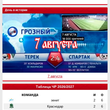
День в истории
7 августа
Таблица ЧР 2026/2027
команда
и
о
зенит
2
6
Краснодар
2
6