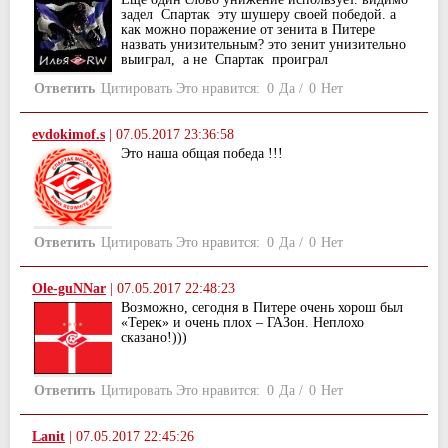
задел Спартак эту шушеру своей победой. а
как можно поражение от зенита в Питере
назвать унизительным? это зенит унизительно
выиграл, а не Спартак проиграл
Ответить
Цитировать
Это нравится:
0
Да
/
0
Нет
evdokimof.s
|
07.05.2017 23:36:58
Это наша общая победа !!!
Ответить
Цитировать
Это нравится:
0
Да
/
0
Нет
Ole-guNNar
|
07.05.2017 22:48:23
Возможно, сегодня в Питере очень хорош был
«Терек» и очень плох – ГАЗон. Неплохо
сказано!)))
Ответить
Цитировать
Это нравится:
0
Да
/
0
Нет
Lanit
|
07.05.2017 22:45:26