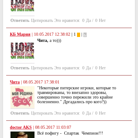
Ответить
Цитировать
Это нравится:
0
Да
/
0
Нет
КБ Мария
|
10.05.2017 12:38:02
| 1
|
Чита,
а то)))
Ответить
Цитировать
Это нравится:
0
Да
/
0
Нет
Чита
|
08.05.2017 17:38:01
"Некоторые питерские игроки, которые то
травмированы, то внезапно здоровы,
совершенно точно пережили это крайне
болезненно." Дргадались про кого?))
Ответить
Цитировать
Это нравится:
0
Да
/
0
Нет
doctor AKS
|
08.05.2017 11:03:07
Всё пофигу - Спартак Чемпион!!!