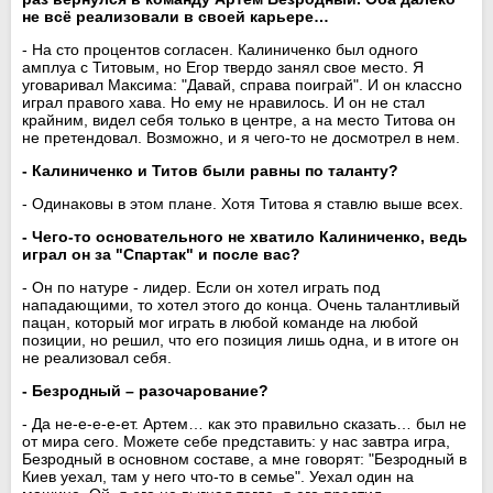
не всё реализовали в своей карьере…
- На сто процентов согласен. Калиниченко был одного
амплуа с Титовым, но Егор твердо занял свое место. Я
уговаривал Максима: "Давай, справа поиграй". И он классно
играл правого хава. Но ему не нравилось. И он не стал
крайним, видел себя только в центре, а на место Титова он
не претендовал. Возможно, и я чего-то не досмотрел в нем.
- Калиниченко и Титов были равны по таланту?
- Одинаковы в этом плане. Хотя Титова я ставлю выше всех.
- Чего-то основательного не хватило Калиниченко, ведь
играл он за "Спартак" и после вас?
- Он по натуре - лидер. Если он хотел играть под
нападающими, то хотел этого до конца. Очень талантливый
пацан, который мог играть в любой команде на любой
позиции, но решил, что его позиция лишь одна, и в итоге он
не реализовал себя.
- Безродный – разочарование?
- Да не-е-е-е-ет. Артем… как это правильно сказать… был не
от мира сего. Можете себе представить: у нас завтра игра,
Безродный в основном составе, а мне говорят: "Безродный в
Киев уехал, там у него что-то в семье". Уехал один на