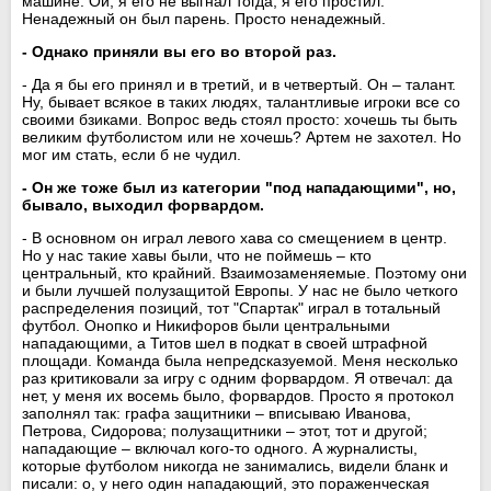
машине. Ой, я его не выгнал тогда, я его простил.
Ненадежный он был парень. Просто ненадежный.
- Однако приняли вы его во второй раз.
- Да я бы его принял и в третий, и в четвертый. Он – талант.
Ну, бывает всякое в таких людях, талантливые игроки все со
своими бзиками. Вопрос ведь стоял просто: хочешь ты быть
великим футболистом или не хочешь? Артем не захотел. Но
мог им стать, если б не чудил.
- Он же тоже был из категории "под нападающими", но,
бывало, выходил форвардом.
- В основном он играл левого хава со смещением в центр.
Но у нас такие хавы были, что не поймешь – кто
центральный, кто крайний. Взаимозаменяемые. Поэтому они
и были лучшей полузащитой Европы. У нас не было четкого
распределения позиций, тот "Спартак" играл в тотальный
футбол. Онопко и Никифоров были центральными
нападающими, а Титов шел в подкат в своей штрафной
площади. Команда была непредсказуемой. Меня несколько
раз критиковали за игру с одним форвардом. Я отвечал: да
нет, у меня их восемь было, форвардов. Просто я протокол
заполнял так: графа защитники – вписываю Иванова,
Петрова, Сидорова; полузащитники – этот, тот и другой;
нападающие – включал кого-то одного. А журналисты,
которые футболом никогда не занимались, видели бланк и
писали: о, у него один нападающий, это пораженческая