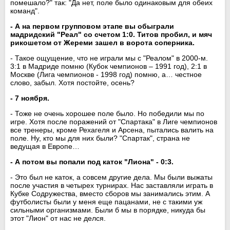
помешало?" так: "Да нет, поле было одинаковым для обеих
команд".
- А на первом групповом этапе вы обыграли
мадридский "Реал" со счетом 1:0. Титов пробил, и мяч
рикошетом от Жереми зашел в ворота соперника.
- Такое ощущение, что не играли мы с "Реалом" в 2000-м.
3:1 в Мадриде помню (Кубок чемпионов – 1991 год), 2:1 в
Москве (Лига чемпионов - 1998 год) помню, а… честное
слово, забыл. Хотя постойте, осень?
- 7 ноября.
- Тоже не очень хорошее поле было. Но победили мы по
игре. Хотя после поражений от "Спартака" в Лиге чемпионов
все тренеры, кроме Рехагеля и Арсена, пытались валить на
поле. Ну, кто мы для них были? "Спартак", страна не
ведущая в Европе…
- А потом вы попали под каток "Лиона" - 0:3.
- Это был не каток, а совсем другие дела. Мы были выжаты
после участия в четырех турнирах. Нас заставляли играть в
Кубке Содружества, вместо сборов мы занимались этим. А
футболисты были у меня еще пацанами, не с такими уж
сильными организмами. Были б мы в порядке, никуда бы
этот "Лион" от нас не делся.