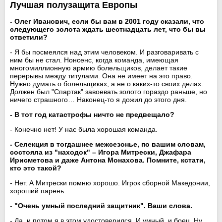
Лучшая полузащита Европы
- Олег Иванович, если бы вам в 2001 году сказали, что
следующего золота ждать шестнадцать лет, что бы вы
ответили?
- Я бы посмеялся над этим человеком. И разговаривать с
ним бы не стал. Нонсенс, когда команда, имеющая
многомиллионную армию болельщиков, делает такие
перерывы между титулами. Она не имеет на это право.
Нужно думать о болельщиках, а не о каких-то своих делах.
Должен был "Спартак" завоевать золото гораздо раньше, но
ничего страшного… Наконец-то я дожил до этого дня.
- В тот год катастрофы ничто не предвещало?
- Конечно нет! У нас была хорошая команда.
- Селекция в тогдашнее межсезонье, по вашим словам,
состояла из "находок" – Игора Митрески, Джафара
Ирисметова и даже Антона Монахова. Помните, кстати,
кто это такой?
- Нет. А Митрески помню хорошо. Игрок сборной Македонии,
хороший парень.
-
"Очень умный последний защитник". Ваши слова.
- Да, и потом я в этом удостоверился. И умный, и боец. Ну,