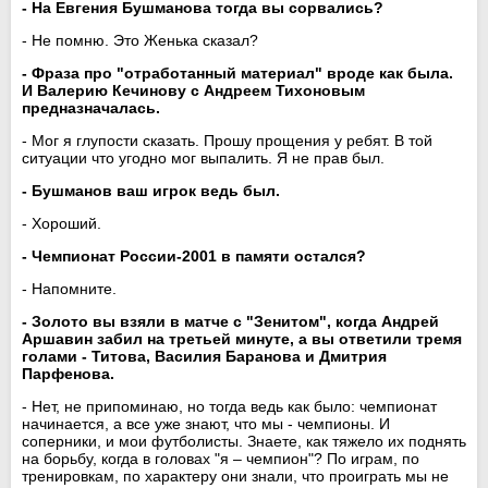
- На Евгения Бушманова тогда вы сорвались?
- Не помню. Это Женька сказал?
- Фраза про "отработанный материал" вроде как была.
И Валерию Кечинову с Андреем Тихоновым
предназначалась.
- Мог я глупости сказать. Прошу прощения у ребят. В той
ситуации что угодно мог выпалить. Я не прав был.
- Бушманов ваш игрок ведь был.
- Хороший.
- Чемпионат России-2001 в памяти остался?
- Напомните.
- Золото вы взяли в матче с "Зенитом", когда Андрей
Аршавин забил на третьей минуте, а вы ответили тремя
голами - Титова, Василия Баранова и Дмитрия
Парфенова.
- Нет, не припоминаю, но тогда ведь как было: чемпионат
начинается, а все уже знают, что мы - чемпионы. И
соперники, и мои футболисты. Знаете, как тяжело их поднять
на борьбу, когда в головах "я – чемпион"? По играм, по
тренировкам, по характеру они знали, что проиграть мы не