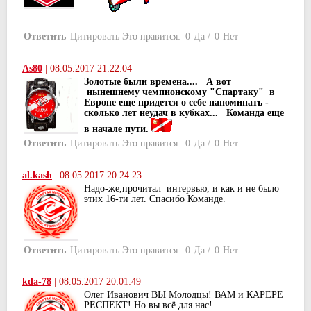
Ответить
Цитировать
Это нравится:
0
Да
/
0
Нет
As80
|
08.05.2017 21:22:04
Золотые были времена.... А вот
нынешнему чемпионскому "Спартаку" в
Европе еще придется о себе напоминать -
сколько лет неудач в кубках... Команда еще
в начале пути.
Ответить
Цитировать
Это нравится:
0
Да
/
0
Нет
al.kash
|
08.05.2017 20:24:23
Надо-же,прочитал интервью, и как и не было
этих 16-ти лет. Спасибо Команде.
Ответить
Цитировать
Это нравится:
0
Да
/
0
Нет
kda-78
|
08.05.2017 20:01:49
Олег Иванович ВЫ Молодцы! ВАМ и КАРЕРЕ
РЕСПЕКТ! Но вы всё для нас!