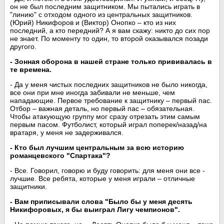
он не был последним защитником. Мы пытались играть в
"линию" с отходом одного из центральных защитников.
(Юрий) Никифоров и (Виктор) Онопко – кто из них
последний, а кто передний? А я вам скажу: никто до сих пор
не знает. По моменту то один, то второй оказывался позади
другого.
- Зонная оборона в нашей стране только прививалась в
те времена.
- Да у меня чистых последних защитников не было никогда,
все они при мне иногда забивали не меньше, чем
нападающие. Первое требование к защитнику – первый пас.
Отбор – важная деталь, но первый пас – обязательная.
Чтобы атакующую группу мог сразу отрезать этим самым
первым пасом. Футболист, который играл поперек/назад/на
вратаря, у меня не задерживался.
- Кто был лучшим центральным за всю историю
романцевского "Спартака"?
- Все. Говорил, говорю и буду говорить: для меня они все -
лучшие. Все ребята, которые у меня играли – отличные
защитники.
- Вам приписывали слова "Было бы у меня десять
Никифоровых, я бы выиграл Лигу чемпионов".