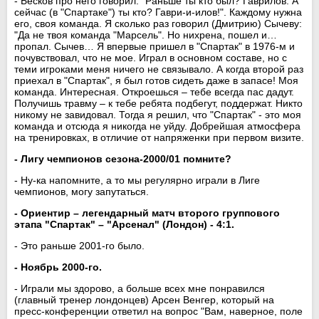
- Бесков про него говорил: "Раньше ты кто был? Гаврилов. А
сейчас (в "Спартаке") ты кто? Гаври-и-илов!". Каждому нужна
его, своя команда. Я сколько раз говорил (Дмитрию) Сычеву:
"Да не твоя команда "Марсель". Но нихрена, пошел и…
пропал. Сычев… Я впервые пришел в "Спартак" в 1976-м и
почувствовал, что не мое. Играл в основном составе, но с
теми игроками меня ничего не связывало. А когда второй раз
приехал в "Спартак", я был готов сидеть даже в запасе! Моя
команда. Интересная. Откроешься – тебе всегда пас дадут.
Получишь травму – к тебе ребята подбегут, поддержат. Никто
никому не завидовал. Тогда я решил, что "Спартак" - это моя
команда и отсюда я никогда не уйду. Добрейшая атмосфера
на тренировках, в отличие от напряженки при первом визите.
- Лигу чемпионов сезона-2000/01 помните?
- Ну-ка напомните, а то мы регулярно играли в Лиге
чемпионов, могу запутаться.
- Ориентир – легендарный матч второго группового
этапа "Спартак" – "Арсенал" (Лондон) - 4:1.
- Это раньше 2001-го было.
- Ноябрь 2000-го.
- Играли мы здорово, а больше всех мне понравился
(главный тренер лондонцев) Арсен Венгер, который на
пресс-конференции ответил на вопрос "Вам, наверное, поле