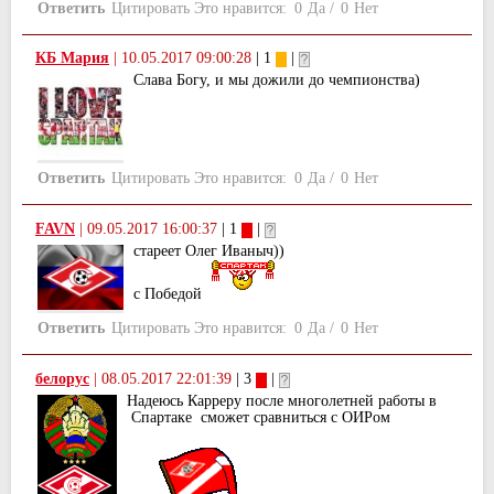
Ответить
Цитировать
Это нравится:
0
Да
/
0
Нет
КБ Мария
|
10.05.2017 09:00:28
| 1
|
Слава Богу, и мы дожили до чемпионства)
Ответить
Цитировать
Это нравится:
0
Да
/
0
Нет
FAVN
|
09.05.2017 16:00:37
| 1
|
стареет Олег Иваныч))
с Победой
Ответить
Цитировать
Это нравится:
0
Да
/
0
Нет
белорус
|
08.05.2017 22:01:39
| 3
|
Надеюсь Карреру после многолетней работы в
Спартаке сможет сравниться с ОИРом