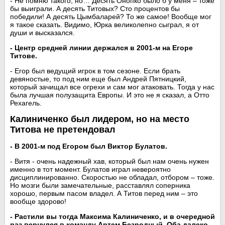
- Не помню такого, но… Десять Онопко было б у меня – тоже
бы выиграли. А десять Титовых? Сто процентов бы
победили! А десять Цымбаларей? То же самое! Вообще мог
я такое сказать. Видимо, Юрка великолепно сыграл, я от
души и высказался.
- Центр средней линии держался в 2001-м на Егоре
Титове.
- Егор был ведущий игрок в том сезоне. Если брать
девяностые, то под ним еще был Андрей Пятницкий,
который зачищал все огрехи и сам мог атаковать. Тогда у нас
была лучшая полузащита Европы. И это не я сказал, а Отто
Рехагель.
Калиниченко был лидером, но на место
Титова не претендовал
- В 2001-м под Егором был Виктор Булатов.
- Витя - очень надежный хав, который был нам очень нужен
именно в тот момент. Булатов играл невероятно
дисциплинированно. Скоростью не обладал, отбором – тоже.
Но мозги были замечательные, расставлял соперника
хорошо, первым пасом владел. А Титов перед ним – это
вообще здорово!
- Растили вы тогда Максима Калиниченко, и в очередной
раз вернулся в команду Артем Безродный. Оба далеко