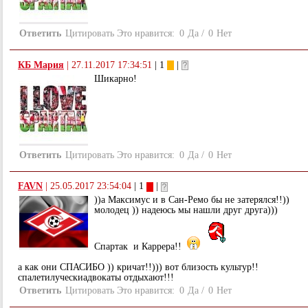
Ответить
Цитировать
Это нравится:
0
Да
/
0
Нет
КБ Мария
|
27.11.2017 17:34:51
| 1
|
Шикарно!
Ответить
Цитировать
Это нравится:
0
Да
/
0
Нет
FAVN
|
25.05.2017 23:54:04
| 1
|
))а Максимус и в Сан-Ремо бы не затерялся!!))
молодец )) надеюсь мы нашли друг друга)))
Спартак и Каррера!!
а как они СПАСИБО )) кричат!!))) вот близость культур!!
спалетилуческиадвокаты отдыхают!!!
Ответить
Цитировать
Это нравится:
0
Да
/
0
Нет