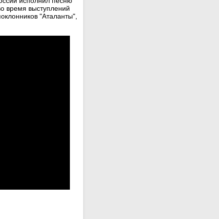
России исполнил песню
 во время выступлений
поклонников "Аталанты",