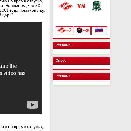
лию на время отпуска,
ии. Напомним, что 53-
2001 года чемпионству,
 царь".
«Лукойл Арена»
начало матча в 20:00
Реклама
Опрос
Реклама
лию на время отпуска,