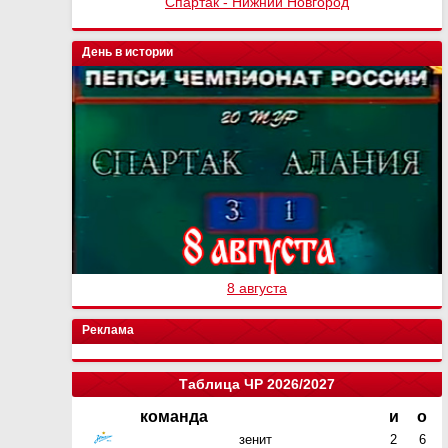
Спартак - Нижний Новгород
День в истории
8 августа
Реклама
Таблица ЧР 2026/2027
команда
и
о
зенит
2
6