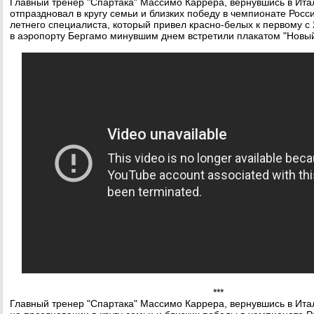
Главный тренер "Спартака" Массимо Каррера, вернувшись в Ита
отпраздновал в кругу семьи и близких победу в чемпионате Росс
летнего специалиста, который привел красно-белых к первому с 
в аэропорту Бергамо минувшим днем встретили плакатом "Новый
***
Главный тренер "Спартака" Массимо Каррера, вернувшись в Ита