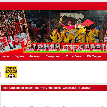
тчеты
Видео
Фанату
Стадионы
О футболе
КБ Форум
Как Каррера отпраздновал чемпионство "Спартака" в Италии