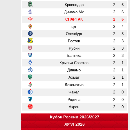
Краснодар
2
6
Динамо Мх
2
6
СПАРТАК
2
6
цкг
2
4
Оренбург
2
3
Ростов
2
3
Рубин
2
3
Балтика
2
3
Крылья Советов
2
1
Динамо
2
1
Ахмат
2
1
Локомотив
2
1
Факел
2
0
Родина
2
0
Акрон
2
0
Кубок России 2026/2027
ЖФЛ 2026
Группа "A"
Группа "B"
Группа "C"
Группа "D"
и
и
и
и
о
о
о
о