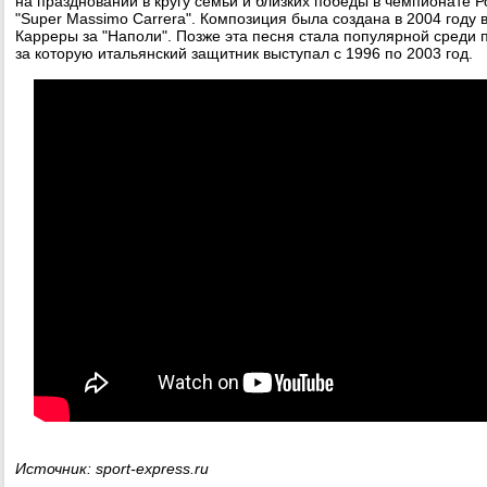
на праздновании в кругу семьи и близких победы в чемпионате 
"Super Massimo Carrera". Композиция была создана в 2004 году
Карреры за "Наполи". Позже эта песня стала популярной среди 
за которую итальянский защитник выступал с 1996 по 2003 год.
Источник: sport-express.ru