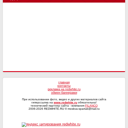
Ленинградец
4
4
СШ им. Г.А. Ярцева
Н.Новгород
17
16
12
15
Енисей-2
14
10
Сочи
4
4
СКА-Хабаровск
Динамо Мх
16
16
11
12
Волга
4
3
Оренбург
Факел
17
16
10
13
Текстильщик
4
2
Ротор
16
7
КАМАЗ
4
1
СКА-Хабаровск
4
0
главная
контакты
реклама на redwhite.ru
обмен баннерами
При использовании фото, видео и других материалов сайта
гиперссылка на
www.redwhite.ru
обязательна!
технический партнер сайта - компания
FILANCO
2006-2026 REDWHITE.RU © moskva-spartak@mail.ru