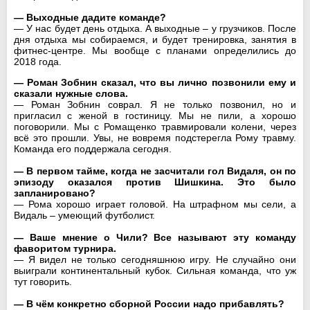
— Выходные дадите команде?
— У нас будет день отдыха. А выходные – у грузчиков. После
дня отдыха мы собираемся, и будет тренировка, занятия в
фитнес-центре. Мы вообще с планами определились до
2018 года.
— Роман Зобнин сказал, что вы лично позвонили ему и
сказали нужные слова.
— Роман Зобнин соврал. Я не только позвонил, но и
пригласил с женой в гостиницу. Мы не пили, а хорошо
поговорили. Мы с Ромащенко травмировали колени, через
всё это прошли. Увы, не вовремя подстерегла Рому травму.
Команда его поддержала сегодня.
— В первом тайме, когда не засчитали гол Видаля, он по
эпизоду оказался против Шишкина. Это было
запланировано?
— Рома хорошо играет головой. На штрафном мы сели, а
Видаль – умеющий футболист.
— Ваше мнение о Чили? Все называют эту команду
фаворитом турнира.
— Я видел не только сегодняшнюю игру. Не случайно они
выиграли континентальный кубок. Сильная команда, что уж
тут говорить.
— В чём конкретно сборной России надо прибавлять?