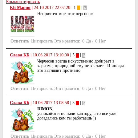
Комментировать
КБ Мария
|
24.10.2017 22:07:20
| 1
|
Неприятен мне этот персонаж
Ответить
Цитировать
Это нравится:
0
Да
/
0
Нет
Слава КБ
|
10.06.2017 13:10:00
| 5
|
Черчесов всегда искусственно добирает в
харизме, природной ему не хватает. И иногда
это выглядит противно.
Ответить
Цитировать
Это нравится:
0
Да
/
0
Нет
Слава КБ
|
10.06.2017 13:08:58
| 5
|
DIMON,
успокойся и не пали кантору, а то все уже
догадались кем ты работаешь ))
Ответить
Цитировать
Это нравится:
0
Да
/
0
Нет