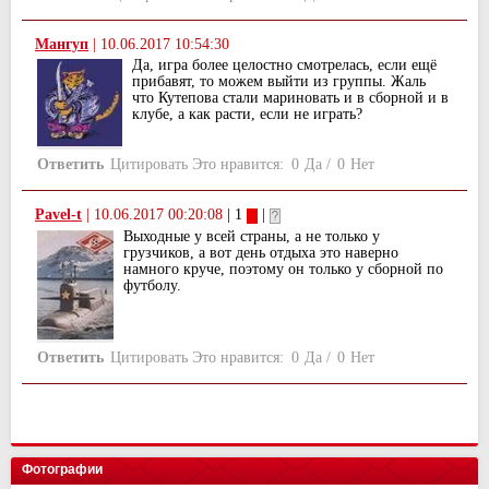
Мангуп
|
10.06.2017 10:54:30
Да, игра более целостно смотрелась, если ещё
прибавят, то можем выйти из группы. Жаль
что Кутепова стали мариновать и в сборной и в
клубе, а как расти, если не играть?
Ответить
Цитировать
Это нравится:
0
Да
/
0
Нет
Pavel-t
|
10.06.2017 00:20:08
| 1
|
Выходные у всей страны, а не только у
грузчиков, а вот день отдыха это наверно
намного круче, поэтому он только у сборной по
футболу.
Ответить
Цитировать
Это нравится:
0
Да
/
0
Нет
Фотографии