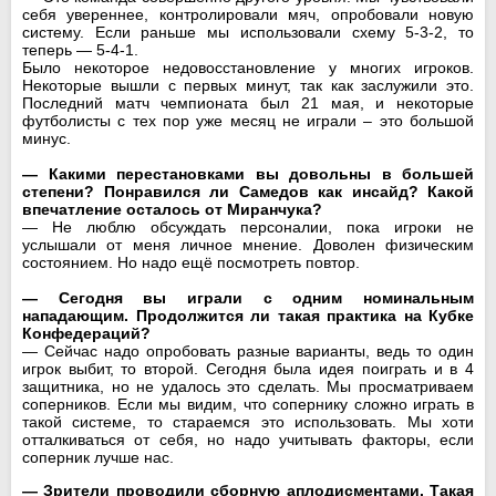
себя увереннее, контролировали мяч, опробовали новую
систему. Если раньше мы использовали схему 5-3-2, то
теперь — 5-4-1.
Было некоторое недовосстановление у многих игроков.
Некоторые вышли с первых минут, так как заслужили это.
Последний матч чемпионата был 21 мая, и некоторые
футболисты с тех пор уже месяц не играли – это большой
минус.
— Какими перестановками вы довольны в большей
степени? Понравился ли Самедов как инсайд? Какой
впечатление осталось от Миранчука?
— Не люблю обсуждать персоналии, пока игроки не
услышали от меня личное мнение. Доволен физическим
состоянием. Но надо ещё посмотреть повтор.
— Сегодня вы играли с одним номинальным
нападающим. Продолжится ли такая практика на Кубке
Конфедераций?
— Сейчас надо опробовать разные варианты, ведь то один
игрок выбит, то второй. Сегодня была идея поиграть и в 4
защитника, но не удалось это сделать. Мы просматриваем
соперников. Если мы видим, что сопернику сложно играть в
такой системе, то стараемся это использовать. Мы хоти
отталкиваться от себя, но надо учитывать факторы, если
соперник лучше нас.
— Зрители проводили сборную аплодисментами. Такая