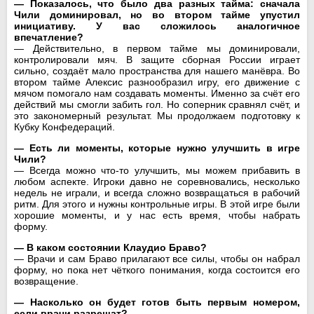
— Показалось, что было два разных тайма: сначала
Чили доминировал, но во втором тайме упустил
инициативу. У вас сложилось аналогичное
впечатление?
— Действительно, в первом тайме мы доминировали,
контролировали мяч. В защите сборная России играет
сильно, создаёт мало пространства для нашего манёвра. Во
втором тайме Алексис разнообразил игру, его движение с
мячом помогало нам создавать моменты. Именно за счёт его
действий мы смогли забить гол. Но соперник сравнял счёт, и
это закономерный результат. Мы продолжаем подготовку к
Кубку Конфедераций.
— Есть ли моменты, которые нужно улучшить в игре
Чили?
— Всегда можно что-то улучшить, мы можем прибавить в
любом аспекте. Игроки давно не соревновались, несколько
недель не играли, и всегда сложно возвращаться в рабочий
ритм. Для этого и нужны контрольные игры. В этой игре были
хорошие моменты, и у нас есть время, чтобы набрать
форму.
— В каком состоянии Клаудио Браво?
— Врачи и сам Браво прилагают все силы, чтобы он набрал
форму, но пока нет чёткого понимания, когда состоится его
возвращение.
— Насколько он будет готов быть первым номером,
если врачи разрешат?