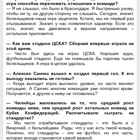
игра способна переломить отношение к команде?
— Я не слышал, что было в Краснодаре. Я быстренько ухожу,
чтобы ни ту, ни другую сторону не слышать. Сегодня, значит,
болельщиков наша игра зацепила. Кстати, мы не первый раз
отыгрываемся. Значит, у нас появляется характер. Если это
есть, значит, мы двигаемся в верном направлении –
остальное приложится.
— Как вам стадион ЦСКА? Сборная впервые играла на
этой арене.
— Часто был здесь на играх ЦСКА. Хорошая аура,
футбольный стадион. Ещё не помешала бы парочка тысяч
болельщиков. А игра в целом удалась.
— Алексис Санчес вышел и создал первый гол. К его
выходу оказались не готовы?
— Когда выходит игрок высокого уровня, он часто меняет
ситуацию. А Санчес многим командам уже попортил крови.
Получается, и другие к нему не готовились?
— Чилийцы жаловались на то, что средний рост
команды ниже, чем средний рост остальных команд на
Кубке Конфедераций. Рассчитывали сыграть на
стандартах?
— Мы часто отрабатывали стандарты – это было и с
Венргией, с бельгийцами. Рады, что у нас есть такой козырь.
Понятно, что стандарты – это не футбол, но его часть,
которая иногда становится самой важной.