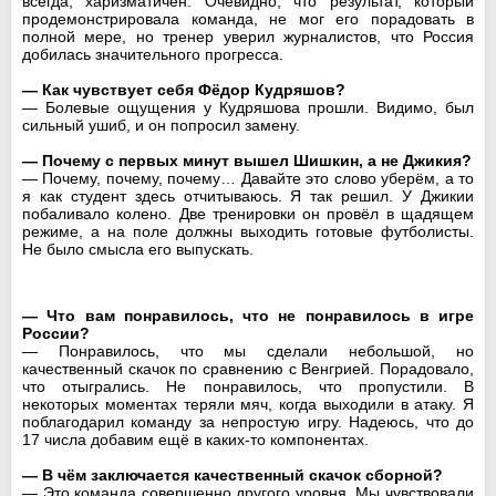
всегда, харизматичен. Очевидно, что результат, который
продемонстрировала команда, не мог его порадовать в
полной мере, но тренер уверил журналистов, что Россия
добилась значительного прогресса.
— Как чувствует себя Фёдор Кудряшов?
— Болевые ощущения у Кудряшова прошли. Видимо, был
сильный ушиб, и он попросил замену.
— Почему с первых минут вышел Шишкин, а не Джикия?
— Почему, почему, почему… Давайте это слово уберём, а то
я как студент здесь отчитываюсь. Я так решил. У Джикии
побаливало колено. Две тренировки он провёл в щадящем
режиме, а на поле должны выходить готовые футболисты.
Не было смысла его выпускать.
— Что вам понравилось, что не понравилось в игре
России?
— Понравилось, что мы сделали небольшой, но
качественный скачок по сравнению с Венгрией. Порадовало,
что отыгрались. Не понравилось, что пропустили. В
некоторых моментах теряли мяч, когда выходили в атаку. Я
поблагодарил команду за непростую игру. Надеюсь, что до
17 числа добавим ещё в каких-то компонентах.
— В чём заключается качественный скачок сборной?
— Это команда совершенно другого уровня. Мы чувствовали