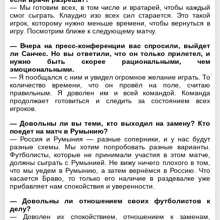
— Мы готовим всех, в том числе и вратарей, чтобы каждый
смог сыграть. Клаудио изо всех сил старается. Это такой
игрок, которому нужно меньше времени, чтобы вернуться в
игру. Посмотрим ближе к следующему матчу.
— Вчера на пресс-конференции вас спросили, выйдет
ли Санчес. Но вы ответили, что он только прилетел, и
нужно быть скорее рациональными, чем
эмоциональными.
— Я пообщался с ним и увидел огромное желание играть. То
количество времени, что он провёл на поле, считаю
правильным. Я доволен им и всей командой. Команда
продолжает готовиться и следить за состоянием всех
игроков.
— Довольны ли вы теми, кто выходил на замену? Кто
поедет на матч в Румынию?
— Россия и Румыния — разные соперники, и у нас будут
разные схемы. Мы хотим попробовать разные варианты.
Футболисты, которые не принимали участия в этом матче,
должны сыграть с Румынией. Не вижу ничего плохого в том,
что мы уедем в Румынию, а затем вернёмся в Россию. Что
касается Браво, то только его наличие в раздевалке уже
прибавляет нам спокойствия и уверенности.
— Довольны ли отношением своих футболистов к
делу?
— Доволен их спокойствием, отношением к заменам,