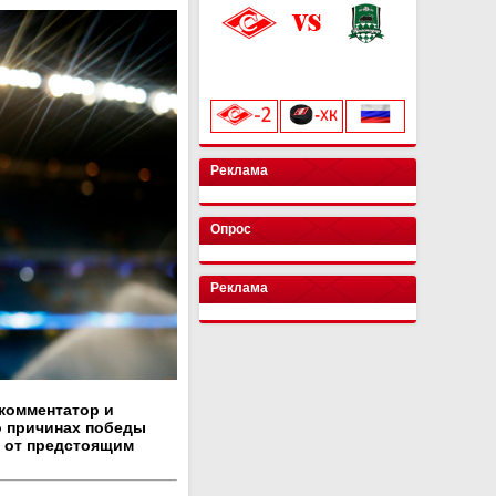
«Лукойл Арена»
начало матча в 20:00
Реклама
Опрос
Реклама
комментатор и
о причинах победы
и от предстоящим