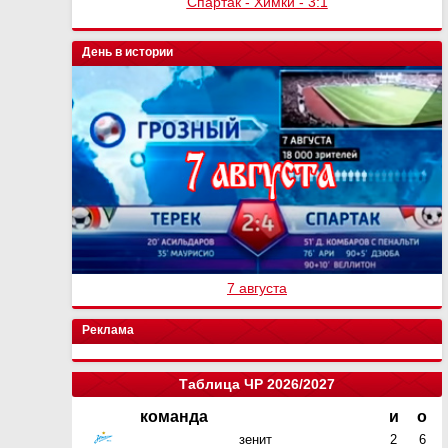
Спартак - Химки - 3:1
День в истории
7 августа
Реклама
Таблица ЧР 2026/2027
команда
и
о
зенит
2
6