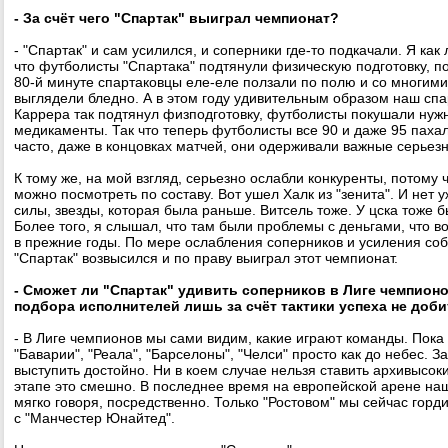
- За счёт чего "Спартак" выиграл чемпионат?
- "Спартак" и сам усилился, и соперники где-то подкачали. Я как
что футболисты "Спартака" подтянули физическую подготовку, по
80-й минуте спартаковцы еле-еле ползали по полю и со многим
выглядели бледно. А в этом году удивительным образом наш спа
Каррера так подтянул физподготовку, футболисты покушали нужн
медикаменты. Так что теперь футболисты все 90 и даже 95 паха
часто, даже в концовках матчей, они одерживали важные серьез
К тому же, на мой взгляд, серьезно ослабли конкуренты, потому ч
можно посмотреть по составу. Вот ушел Халк из "зенита". И нет 
силы, звезды, которая была раньше. Витсель тоже. У цска тоже
Более того, я слышал, что там были проблемы с деньгами, что
в прежние годы. По мере ослабления соперников и усиления со
"Спартак" возвысился и по праву выиграл этот чемпионат.
- Сможет ли "Спартак" удивить соперников в Лиге чемпион
подбора исполнителей лишь за счёт тактики успеха не доб
- В Лиге чемпионов мы сами видим, какие играют команды. Пока 
"Баварии", "Реала", "Барселоны", "Челси" просто как до небес. З
выступить достойно. Ни в коем случае нельзя ставить архивысок
этапе это смешно. В последнее время на европейской арене на
мягко говоря, посредственно. Только "Ростовом" мы сейчас горд
с "Манчестер Юнайтед".