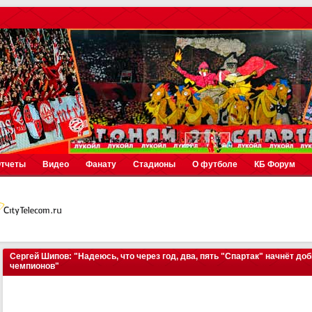
тчеты
Видео
Фанату
Стадионы
О футболе
КБ Форум
Сергей Шипов: "Надеюсь, что через год, два, пять "Спартак" начнёт до
чемпионов"