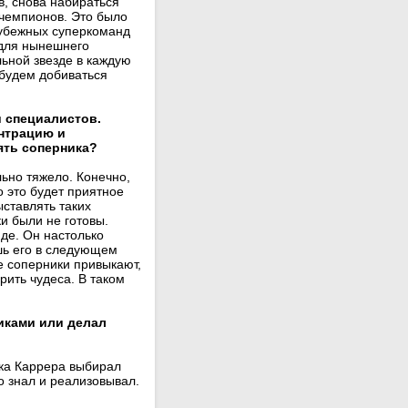
в, снова набираться
 чемпионов. Это было
рубежных суперкоманд
 для нынешнего
льной звезде в каждую
 будем добиваться
и специалистов.
ентрацию и
ять соперника?
льно тяжело. Конечно,
о это будет приятное
ыставлять таких
и были не готовы.
нде. Он настолько
шь его в следующем
се соперники привыкают,
орить чудеса. В таком
иками или делал
ика Каррера выбирал
о знал и реализовывал.