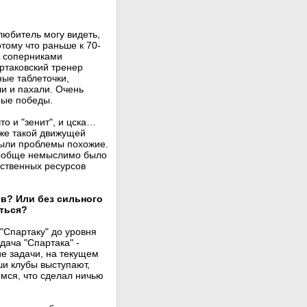
 любитель могу видеть,
тому что раньше к 70-
и соперниками
ртаковский тренер
ые таблеточки,
ли и пахали. Очень
ные победы.
то и "зенит", и цска…
уже такой движущей
 были проблемы похожие.
 вообще немыслимо было
бственных ресурсов
ов? Или без сильного
иться?
"Спартаку" до уровня
адача "Спартака" -
ие задачи, на текущем
ши клубы выступают,
имся, что сделал ничью