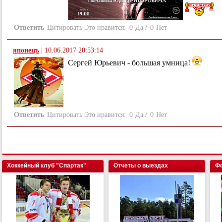
Ответить
Цитировать
Это нравится:
0
Да
/
0
Нет
японецъ
|
10.06.2017 20:53:14
Сергей Юрьевич - большая умница!
Ответить
Цитировать
Это нравится:
0
Да
/
0
Нет
Хоккейный клуб "Спартак"
Отчеты о выездах
Фо