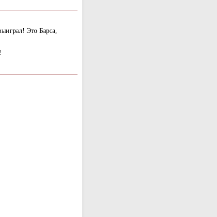
выиграл! Это Барса,
!