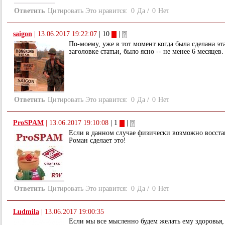
Ответить
Цитировать
Это нравится:
0
Да
/
0
Нет
saigon
|
13.06.2017 19:22:07
| 10
|
По-моему, уже в тот момент когда была сделана эт
заголовке статьи, было ясно -- не менее 6 месяцев.
Ответить
Цитировать
Это нравится:
0
Да
/
0
Нет
ProSPAM
|
13.06.2017 19:10:08
| 1
|
Если в данном случае физически возможно восстан
Роман сделает это!
Ответить
Цитировать
Это нравится:
0
Да
/
0
Нет
Ludmila
|
13.06.2017 19:00:35
Если мы все мысленно будем желать ему здоровья,