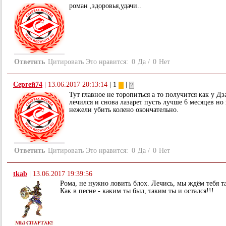
роман ,здоровья,удачи..
Ответить
Цитировать
Это нравится:
0
Да
/
0
Нет
Сергей74
|
13.06.2017 20:13:14
| 1
|
Тут главное не торопиться а то получится как у Дз
лечился и снова лазарет пусть лучше 6 месяцев но
нежели убить колено окончательно.
Ответить
Цитировать
Это нравится:
0
Да
/
0
Нет
tkab
|
13.06.2017 19:39:56
Рома, не нужно ловить блох. Лечись, мы ждём тебя т
Как в песне - каким ты был, таким ты и остался!!!