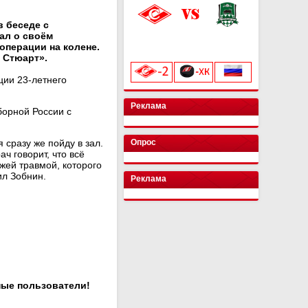
 беседе с
ал о своём
«Лукойл Арена»
операции на колене.
начало матча в 20:00
 Стюарт».
ции 23-летнего
Реклама
борной России с
 сразу же пойду в зал.
Опрос
ч говорит, что всё
жей травмой, которого
ил Зобнин.
Реклама
ные пользователи!