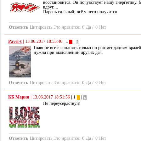
восстановится. Он почувствует нашу энергетику. 
вдруг....
Парень сильный, всё у него получится.
Ответить
Цитировать
Это нравится:
0
Да
/
0
Нет
Pavel-t
|
13.06.2017 18:55:46
| 1
|
Главное все выполнять только по рекомендациям враче
нужна при выполнении других дел.
Ответить
Цитировать
Это нравится:
0
Да
/
0
Нет
КБ Мария
|
13.06.2017 18:51:56
| 1
|
Не переусердствуй!
Ответить
Цитировать
Это нравится:
0
Да
/
0
Нет