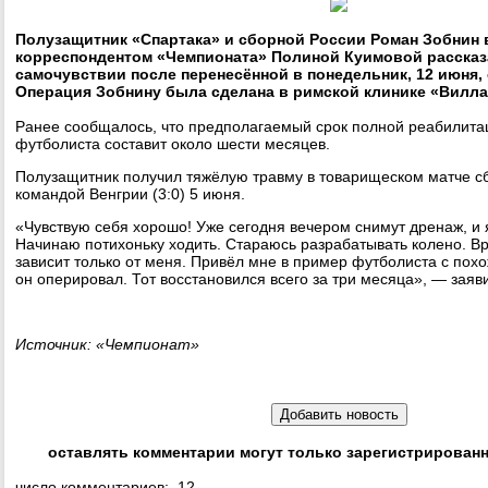
Полузащитник «Спартака» и сборной России Роман Зобнин в
корреспондентом «Чемпионата» Полиной Куимовой рассказ
самочувствии после перенесённой в понедельник, 12 июня, 
Операция Зобнину была сделана в римской клинике «Вилла
Ранее сообщалось, что предполагаемый срок полной реабилита
футболиста составит около шести месяцев.
Полузащитник получил тяжёлую травму в товарищеском матче с
командой Венгрии (3:0) 5 июня.
«Чувствую себя хорошо! Уже сегодня вечером снимут дренаж, и я
Начинаю потихоньку ходить. Стараюсь разрабатывать колено. Вра
зависит только от меня. Привёл мне в пример футболиста с похо
он оперировал. Тот восстановился всего за три месяца», — заяв
Источник: «Чемпионат»
оставлять комментарии могут только зарегистрирован
число комментариев: 12