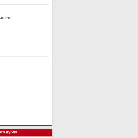
ьности.
то дубля