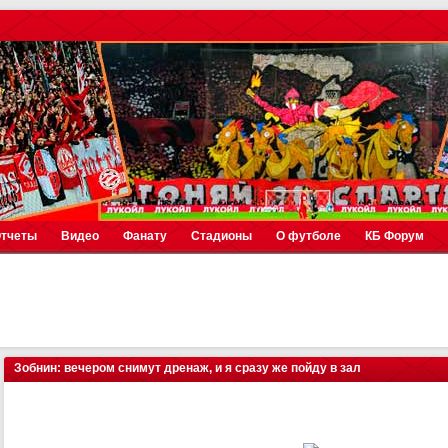
тчеты
Видео
Фанату
Стадионы
О футболе
КБ Форум
Зобнин: вечером снимут дренаж, и я сразу же пойду в зал