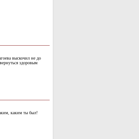
агоева выскочил не до
 вернуться здоровым
аким, каким ты был!