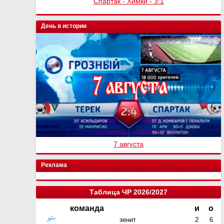
Спартак - Химки - 3:1
День в истории
7 августа
Реклама
Таблица ЧР 2026/2027
команда
и
о
зенит
2
6