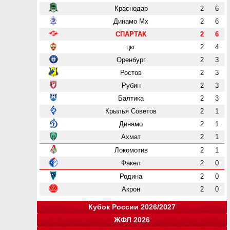
Краснодар
2
6
Динамо Мх
2
6
СПАРТАК
2
6
цкг
2
4
Оренбург
2
3
Ростов
2
3
Рубин
2
3
Балтика
2
3
Крылья Советов
2
1
Динамо
2
1
Ахмат
2
1
Локомотив
2
1
Факел
2
0
Родина
2
0
Акрон
2
0
Кубок России 2026/2027
ЖФЛ 2026
Группа "A"
Группа "B"
Группа "C"
Группа "D"
и
и
и
и
о
о
о
о