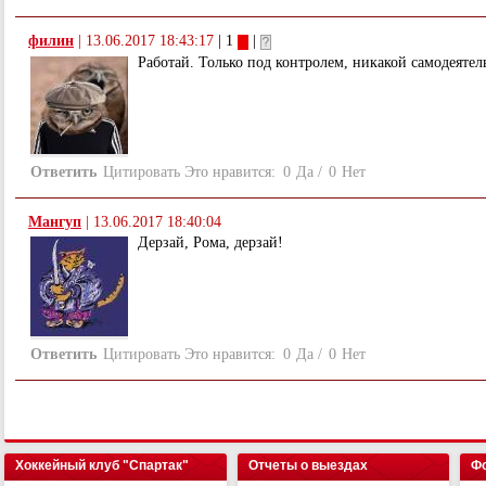
филин
|
13.06.2017 18:43:17
| 1
|
Работай. Только под контролем, никакой самодеятел
Ответить
Цитировать
Это нравится:
0
Да
/
0
Нет
Мангуп
|
13.06.2017 18:40:04
Дерзай, Рома, дерзай!
Ответить
Цитировать
Это нравится:
0
Да
/
0
Нет
Хоккейный клуб "Спартак"
Отчеты о выездах
Фо