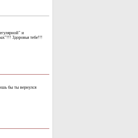
егулярной" и
х"!!! Здоровья тебе!!!
лишь бы ты вернулся