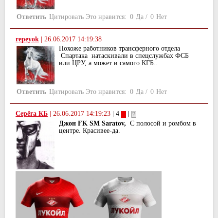
Ответить
Цитировать
Это нравится:
0
Да
/
0
Нет
repeyok
|
26.06.2017 14:19:38
Похоже работников трансферного отдела
Спартака натаскивали в спецслужбах ФСБ
или ЦРУ, а может и самого КГБ..
Ответить
Цитировать
Это нравится:
0
Да
/
0
Нет
Серёга КБ
|
26.06.2017 14:19:23
| 4
|
Джон FK SM Saratov,
С полосой и ромбом в
центре. Красивее-да.