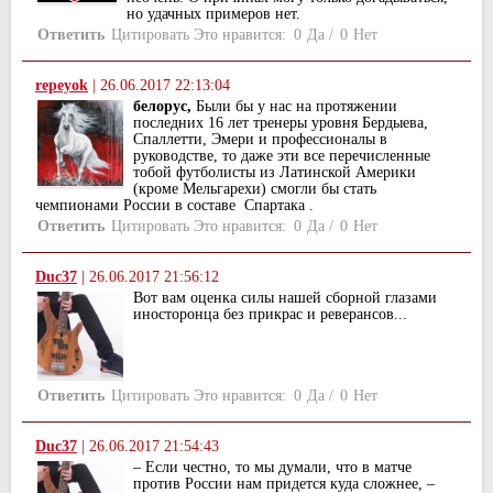
но удачных примеров нет.
Ответить
Цитировать
Это нравится:
0
Да
/
0
Нет
repeyok
|
26.06.2017 22:13:04
белорус,
Были бы у нас на протяжении
последних 16 лет тренеры уровня Бердыева,
Спаллетти, Эмери и профессионалы в
руководстве, то даже эти все перечисленные
тобой футболисты из Латинской Америки
(кроме Мельгарехи) смогли бы стать
чемпионами России в составе Спартака .
Ответить
Цитировать
Это нравится:
0
Да
/
0
Нет
Duс37
|
26.06.2017 21:56:12
Вот вам оценка силы нашей сборной глазами
иносторонца без прикрас и реверансов...
Ответить
Цитировать
Это нравится:
0
Да
/
0
Нет
Duс37
|
26.06.2017 21:54:43
– Если честно, то мы думали, что в матче
против России нам придется куда сложнее, –