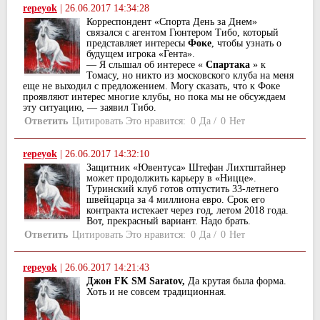
repeyok
|
26.06.2017 14:34:28
Корреспондент «Спорта День за Днем»
связался с агентом Гюнтером Тибо, который
представляет интересы
Фоке
, чтобы узнать о
будущем игрока «Гента».
— Я слышал об интересе «
Спартака
» к
Томасу, но никто из московского клуба на меня
еще не выходил с предложением. Могу сказать, что к Фоке
проявляют интерес многие клубы, но пока мы не обсуждаем
эту ситуацию, — заявил Тибо.
Ответить
Цитировать
Это нравится:
0
Да
/
0
Нет
repeyok
|
26.06.2017 14:32:10
Защитник «Ювентуса» Штефан Лихтштайнер
может продолжить карьеру в «Ницце».
Туринский клуб готов отпустить 33-летнего
швейцарца за 4 миллиона евро. Срок его
контракта истекает через год, летом 2018 года.
Вот, прекрасный вариант. Надо брать.
Ответить
Цитировать
Это нравится:
0
Да
/
0
Нет
repeyok
|
26.06.2017 14:21:43
Джон FK SM Saratov,
Да крутая была форма.
Хоть и не совсем традиционная.