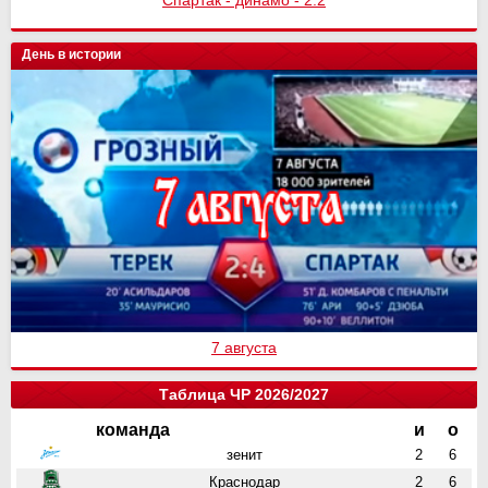
Спартак - динамо - 2:2
Спартак - Химки - 3:1
День в истории
7 августа
Таблица ЧР 2026/2027
команда
и
о
зенит
2
6
Краснодар
2
6