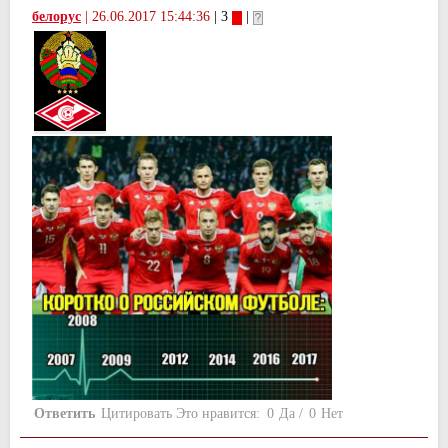
белорус
|
26.06.2017 15:44:36
| 3
|
Ответить
Цитировать
Это нравится:
0
Да
/
0
Нет