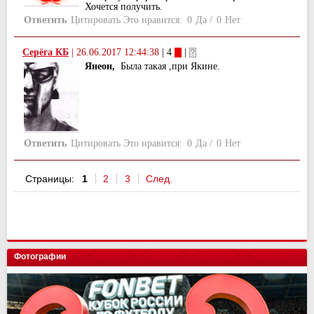
Хочется получить.
Ответить
Цитировать
Это нравится:
0
Да
/
0
Нет
Серёга КБ
|
26.06.2017 12:44:38
| 4
|
Янеон,
Была такая ,при Якине.
Ответить
Цитировать
Это нравится:
0
Да
/
0
Нет
Страницы:
1
2
3
След.
Фотографии