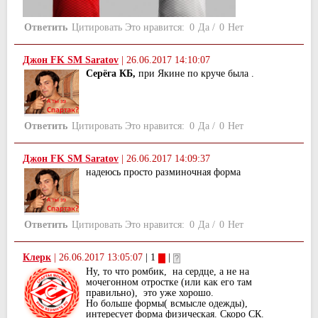
Ответить
Цитировать
Это нравится:
0
Да
/
0
Нет
Джон FK SM Saratov
|
26.06.2017 14:10:07
Серёга КБ,
при Якине по круче была .
Ответить
Цитировать
Это нравится:
0
Да
/
0
Нет
Джон FK SM Saratov
|
26.06.2017 14:09:37
надеюсь просто разминочная форма
Ответить
Цитировать
Это нравится:
0
Да
/
0
Нет
Клерк
|
26.06.2017 13:05:07
| 1
|
Ну, то что ромбик, на сердце, а не на
мочегонном отростке (или как его там
правильно), это уже хорошо.
Но больше формы( всмысле одежды),
интересует форма физическая. Скоро СК.