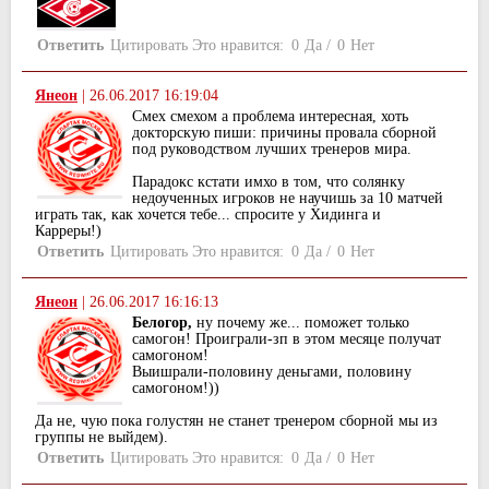
Ответить
Цитировать
Это нравится:
0
Да
/
0
Нет
Янеон
|
26.06.2017 16:19:04
Смех смехом а проблема интересная, хоть
докторскую пиши: причины провала сборной
под руководством лучших тренеров мира.
Парадокс кстати имхо в том, что солянку
недоученных игроков не научишь за 10 матчей
играть так, как хочется тебе... спросите у Хидинга и
Карреры!)
Ответить
Цитировать
Это нравится:
0
Да
/
0
Нет
Янеон
|
26.06.2017 16:16:13
Белогор,
ну почему же... поможет только
самогон! Проиграли-зп в этом месяце получат
самогоном!
Выишрали-половину деньгами, половину
самогоном!))
Да не, чую пока голустян не станет тренером сборной мы из
группы не выйдем).
Ответить
Цитировать
Это нравится:
0
Да
/
0
Нет