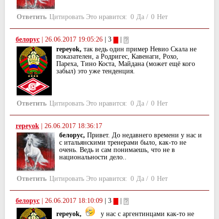
Ответить
Цитировать
Это нравится:
0
Да
/
0
Нет
белорус
|
26.06.2017 19:05:26
| 3
|
repeyok,
так ведь один пример Невио Скала не
показателен, а Родригес, Кавенаги, Рохо,
Пареха, Тино Коста, Майдана (может ещё кого
забыл) это уже тенденция.
Ответить
Цитировать
Это нравится:
0
Да
/
0
Нет
repeyok
|
26.06.2017 18:36:17
белорус,
Привет. До недавнего времени у нас и
с итальянскими тренерами было, как-то не
очень. Ведь и сам понимаешь, что не в
национальности дело..
Ответить
Цитировать
Это нравится:
0
Да
/
0
Нет
белорус
|
26.06.2017 18:10:09
| 3
|
repeyok,
у нас с аргентинцами как-то не