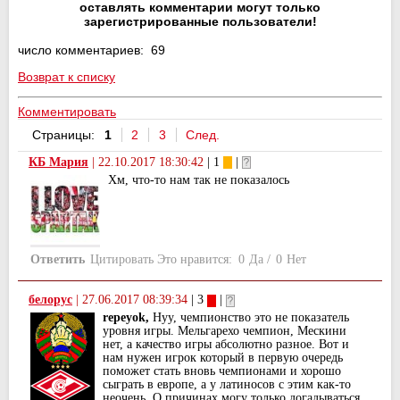
оставлять комментарии могут только
зарегистрированные пользователи!
число комментариев: 69
Возврат к списку
Комментировать
Страницы:
1
2
3
След.
КБ Мария
|
22.10.2017 18:30:42
| 1
|
Хм, что-то нам так не показалось
Ответить
Цитировать
Это нравится:
0
Да
/
0
Нет
белорус
|
27.06.2017 08:39:34
| 3
|
repeyok,
Нуу, чемпионство это не показатель
уровня игры. Мельгарехо чемпион, Мескини
нет, а качество игры абсолютно разное. Вот и
нам нужен игрок который в первую очередь
поможет стать вновь чемпионами и хорошо
сыграть в европе, а у латиносов с этим как-то
неочень. О причинах могу только догадываться,