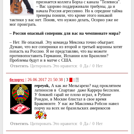
признается коллега Борха с канала "Телевиса".
– Вас здорово поддерживали трибуны, да и
начала Россия агрессивно. Но к середине тайма
тренеры поняли, что кроме этого никакой
тактики у вас нет. Поняв, что нужно делать, Осорио уже не
мог проиграть.
– Россия опасный соперник для вас на чемпионате мира?
– Нет. Не опасный. Эту команда Мексика точно обыграет.
Думаю, что все соперники из второй и третьей корзины хотят
попасть на Россию. Я не представляю, что вы можете
противопоставить Германии, Испании или Бразилии?
Проблемы будут и в матче с США.
Ответить
Цитировать
Это нравится:
0
Да
/
0
Нет
белорус
|
26.06.2017 21:50:38
| 3
|
repeyok,
А как же Мельгарехо? над проклятием
латиносов в Спартаке даже Каррера бессилен.
У бомжей гарай не плохо играл, в Рубине
Рондон, в Москве блистал в свое время
Бракомонте. У нас же Максимка Робсон навел
порчу на всех не бразильских америкосов
Ответить
Цитировать
Это нравится:
0
Да
/
0
Нет