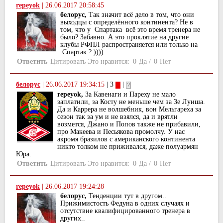
repeyok
|
26.06.2017 20:58:45
белорус,
Так значит всё дело в том, что они
выходцы с определённого континента? Не в
том, что у Спартака всё это время тренера не
было? Забавно. А это проклятие на другие
клубы РФПЛ распространяется или только на
Спартак ? ))))
Ответить
Цитировать
Это нравится:
0
Да
/
0
Нет
белорус
|
26.06.2017 19:34:15
| 3
|
repeyok,
За Кавенаги и Пареху не мало
заплатили, за Косту не меньше чем за Зе Луиша.
Да и Каррера не волшебник, вон Мельгареха за
сезон так за ум и не взялся, да и врятли
возмется, Джано и Попов также не прибавили,
про Макеева и Песьякова промолчу. У нас
акромя бразилов с американского континента
никто толком не приживался, даже полуармян
Юра.
Ответить
Цитировать
Это нравится:
0
Да
/
0
Нет
repeyok
|
26.06.2017 19:24:28
белорус,
Тенденции тут в другом..
Прижимистость Федуна в одних случаях и
отсутствие квалифицированного тренера в
других..