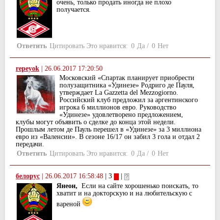
очень, только продать иногда не плохо
получается.
Ответить
Цитировать
Это нравится:
0
Да
/
0
Нет
repeyok
|
26.06.2017 17:20:50
Московский «Спартак планирует приобрести
полузащитника «Удинезе» Родриго де Пауля,
утверждает La Gazzetta del Mezzogiorno.
Российский клуб предложил за аргентинского
игрока 6 миллионов евро. Руководство
«Удинезе» удовлетворено предложением,
клубы могут объявить о сделке до конца этой недели.
Прошлым летом де Пауль перешел в «Удинезе» за 3 миллиона
евро из «Валенсии». В сезоне 16/17 он забил 3 гола и отдал 2
передачи.
Ответить
Цитировать
Это нравится:
0
Да
/
0
Нет
белорус
|
26.06.2017 16:58:48
| 3
|
Янеон,
Если на сайте хорошенько поискать, то
хватит и на докторскую и на любительскую с
вареной