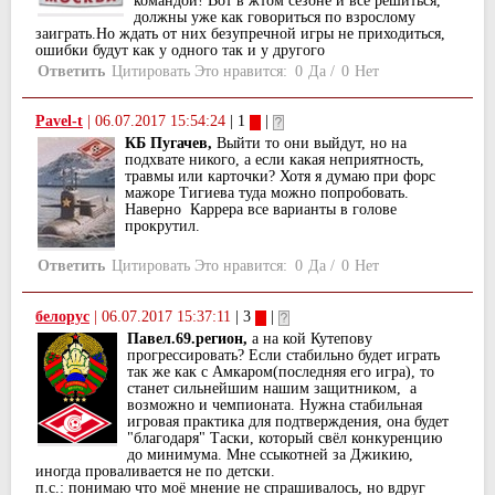
командой! Вот в жтом сезоне и все решиться,
должны уже как говориться по взрослому
заиграть.Но ждать от них безупречной игры не приходиться,
ошибки будут как у одного так и у другого
Ответить
Цитировать
Это нравится:
0
Да
/
0
Нет
Pavel-t
|
06.07.2017 15:54:24
| 1
|
КБ Пугачев,
Выйти то они выйдут, но на
подхвате никого, а если какая неприятность,
травмы или карточки? Хотя я думаю при форс
мажоре Тигиева туда можно попробовать.
Наверно Каррера все варианты в голове
прокрутил.
Ответить
Цитировать
Это нравится:
0
Да
/
0
Нет
белорус
|
06.07.2017 15:37:11
| 3
|
Павел.69.регион,
а на кой Кутепову
прогрессировать? Если стабильно будет играть
так же как с Амкаром(последняя его игра), то
станет сильнейшим нашим защитником, а
возможно и чемпионата. Нужна стабильная
игровая практика для подтверждения, она будет
"благодаря" Таски, который свёл конкуренцию
до минимума. Мне ссыкотней за Джикию,
иногда проваливается не по детски.
п.с.: понимаю что моё мнение не спрашивалось, но вдруг