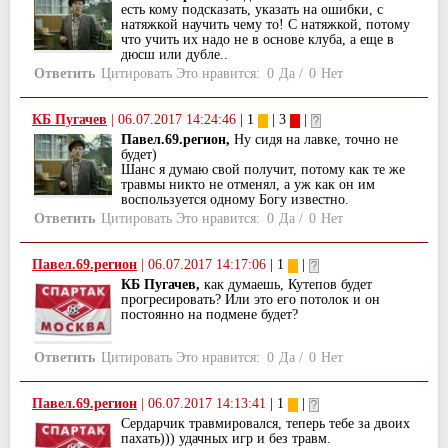
есть кому подсказать, указать на ошибки, с
натяжкой научить чему то! С натяжкой, потому
что учить их надо не в основе клуба, а еще в
дюсш или дубле..
Ответить
Цитировать
Это нравится:
0
Да
/
0
Нет
КБ Пугачев
|
06.07.2017 14:24:46
| 1
| 3
|
Павел.69.регион,
Ну сидя на лавке, точно не
будет)
Шанс я думаю свой получит, потому как те же
травмы никто не отменял, а уж как он им
воспользуется одному Богу известно.
Ответить
Цитировать
Это нравится:
0
Да
/
0
Нет
Павел.69.регион
|
06.07.2017 14:17:06
| 1
|
КБ Пугачев,
как думаешь, Кутепов будет
прогресировать? Или это его потолок и он
постоянно на подмене будет?
Ответить
Цитировать
Это нравится:
0
Да
/
0
Нет
Павел.69.регион
|
06.07.2017 14:13:41
| 1
|
Сердарчик травмировался, теперь тебе за двоих
пахать))) удачных игр и без травм.