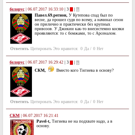
белорус
|
06.07.2017 16:33:10
| 3
|
Павел.69.регион,
У Кутепова спад был по
весне, да прошел судя по всему, а начинал сезон
он прилично и практически без крупных
привозов. У Джикии как-то внесистемно косяки
проявляются: то с бомжами, то с Арсеналом.
Ответить
Цитировать
Это нравится:
0
Да
/
0
Нет
белорус
|
06.07.2017 16:29:42
| 3
|
СКМ,
Вместо кого Тигиева в основу?
Ответить
Цитировать
Это нравится:
0
Да
/
0
Нет
СКМ
|
06.07.2017 16:21:41
Pavel-t,
Тигиева не на подхвате надо, а в
основу.