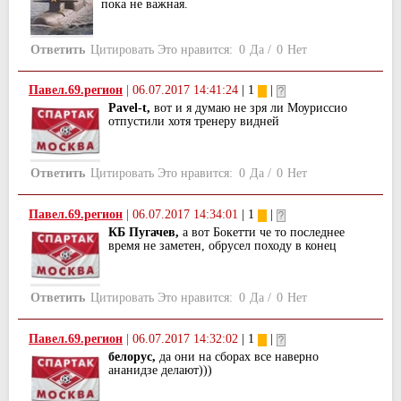
пока не важная.
Ответить
Цитировать
Это нравится:
0
Да
/
0
Нет
Павел.69.регион
|
06.07.2017 14:41:24
| 1
|
Pavel-t,
вот и я думаю не зря ли Моуриссио
отпустили хотя тренеру видней
Ответить
Цитировать
Это нравится:
0
Да
/
0
Нет
Павел.69.регион
|
06.07.2017 14:34:01
| 1
|
КБ Пугачев,
а вот Бокетти че то последнее
время не заметен, обрусел походу в конец
Ответить
Цитировать
Это нравится:
0
Да
/
0
Нет
Павел.69.регион
|
06.07.2017 14:32:02
| 1
|
белорус,
да они на сборах все наверно
ананидзе делают)))