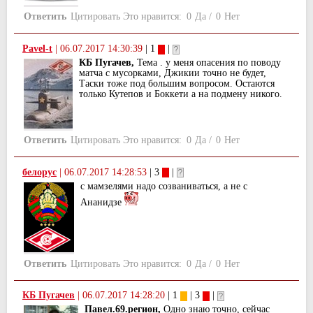
Ответить
Цитировать
Это нравится:
0
Да
/
0
Нет
Pavel-t
|
06.07.2017 14:30:39
| 1
|
КБ Пугачев,
Тема . у меня опасения по поводу
матча с мусорками, Джикии точно не будет,
Таски тоже под большим вопросом. Остаются
только Кутепов и Боккети а на подмену никого.
Ответить
Цитировать
Это нравится:
0
Да
/
0
Нет
белорус
|
06.07.2017 14:28:53
| 3
|
с мамзелями надо созваниваться, а не с
Ананидзе
Ответить
Цитировать
Это нравится:
0
Да
/
0
Нет
КБ Пугачев
|
06.07.2017 14:28:20
| 1
| 3
|
Павел.69.регион,
Одно знаю точно, сейчас