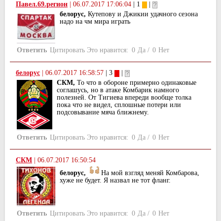
Павел.69.регион
|
06.07.2017 17:06:04
| 1
|
белорус,
Кутепову и Джикии удачного сезона
надо на чм мира играть
Ответить
Цитировать
Это нравится:
0
Да
/
0
Нет
белорус
|
06.07.2017 16:58:57
| 3
|
СКМ,
То что в обороне примерно одинаковые
соглашусь, но в атаке Комбарик намного
полезней. От Тигиева впереди вообще толка
пока что не видел, сплошные потери или
подсовывание мяча ближнему.
Ответить
Цитировать
Это нравится:
0
Да
/
0
Нет
СКМ
|
06.07.2017 16:50:54
белорус,
На мой взгляд меняй Комбарова,
хуже не будет. Я назвал не тот фланг.
Ответить
Цитировать
Это нравится:
0
Да
/
0
Нет