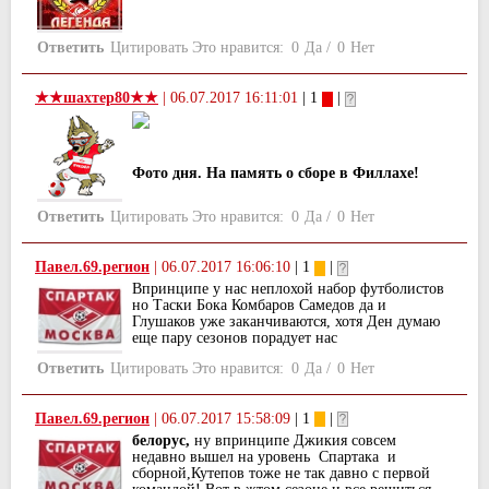
Ответить
Цитировать
Это нравится:
0
Да
/
0
Нет
★★шахтер80★★
|
06.07.2017 16:11:01
| 1
|
Фото дня. На память о сборе в Филлахе!
Ответить
Цитировать
Это нравится:
0
Да
/
0
Нет
Павел.69.регион
|
06.07.2017 16:06:10
| 1
|
Впринципе у нас неплохой набор футболистов
но Таски Бока Комбаров Самедов да и
Глушаков уже заканчиваются, хотя Ден думаю
еще пару сезонов порадует нас
Ответить
Цитировать
Это нравится:
0
Да
/
0
Нет
Павел.69.регион
|
06.07.2017 15:58:09
| 1
|
белорус,
ну впринципе Джикия совсем
недавно вышел на уровень Спартака и
сборной,Кутепов тоже не так давно с первой