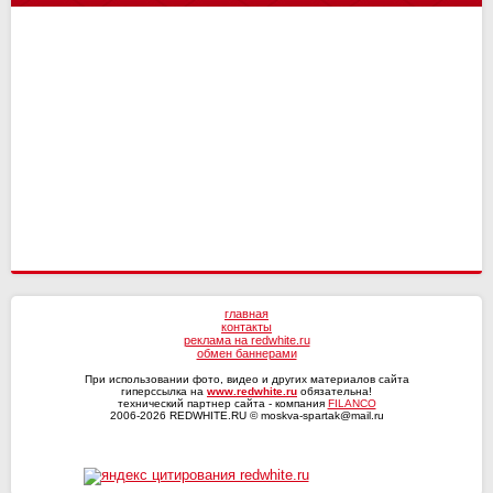
Енисей-2
14
10
Сочи
4
4
СКА-Хабаровск
Динамо Мх
16
16
11
12
Волга
4
3
Оренбург
Факел
17
16
10
13
Текстильщик
4
2
Ротор
16
7
КАМАЗ
4
1
СКА-Хабаровск
4
0
главная
контакты
реклама на redwhite.ru
обмен баннерами
При использовании фото, видео и других материалов сайта
гиперссылка на
www.redwhite.ru
обязательна!
технический партнер сайта - компания
FILANCO
2006-2026 REDWHITE.RU © moskva-spartak@mail.ru