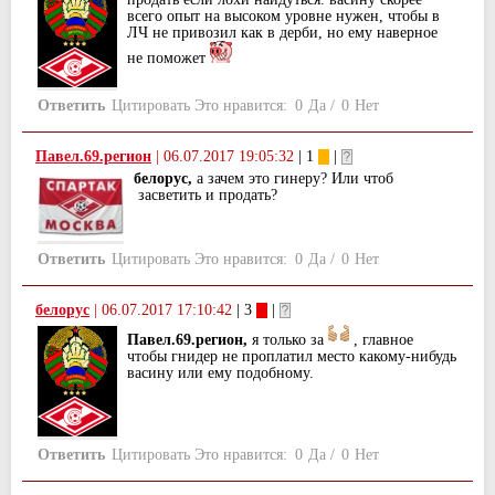
всего опыт на высоком уровне нужен, чтобы в
ЛЧ не привозил как в дерби, но ему наверное
не поможет
Ответить
Цитировать
Это нравится:
0
Да
/
0
Нет
Павел.69.регион
|
06.07.2017 19:05:32
| 1
|
белорус,
а зачем это гинеру? Или чтоб
засветить и продать?
Ответить
Цитировать
Это нравится:
0
Да
/
0
Нет
белорус
|
06.07.2017 17:10:42
| 3
|
Павел.69.регион,
я только за
, главное
чтобы гнидер не проплатил место какому-нибудь
васину или ему подобному.
Ответить
Цитировать
Это нравится:
0
Да
/
0
Нет