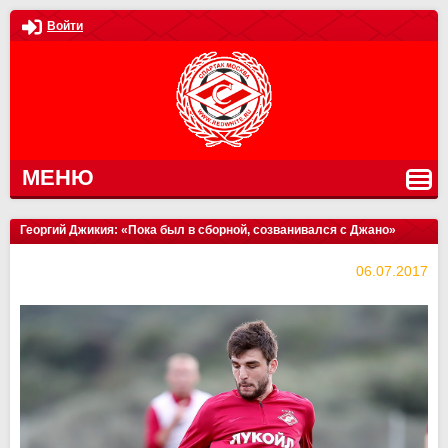
Войти
МЕНЮ
Георгий Джикия: «Пока был в сборной, созванивался с Джано»
06.07.2017