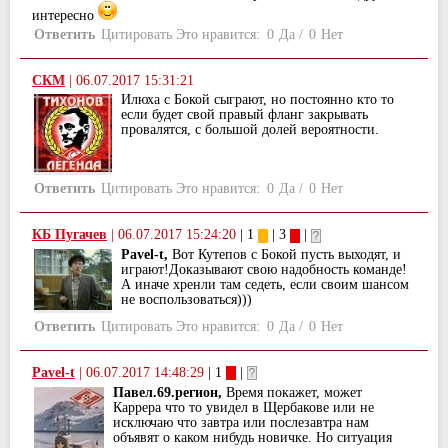
интересно
Ответить
Цитировать
Это нравится:
0
Да
/
0
Нет
СКМ
|
06.07.2017 15:31:21
Илюха с Бокой сыграют, но постоянно кто то
если будет свой правый фланг закрывать
провалятся, с большой долей вероятности.
Ответить
Цитировать
Это нравится:
0
Да
/
0
Нет
КБ Пугачев
|
06.07.2017 15:24:20
| 1
| 3
|
Pavel-t,
Вот Кутепов с Бокой пусть выходят, и
играют!Доказывают свою надобность команде!
А иначе хренли там седеть, если своим шансом
не воспользоваться)))
Ответить
Цитировать
Это нравится:
0
Да
/
0
Нет
Pavel-t
|
06.07.2017 14:48:29
| 1
|
Павел.69.регион,
Время покажет, может
Каррера что то увидел в Щербакове или не
исключаю что завтра или послезавтра нам
объявят о каком нибудь новичке. Но ситуация