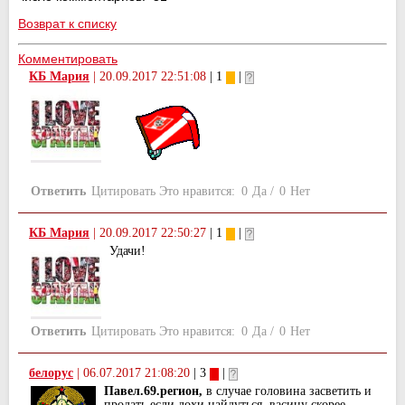
Возврат к списку
Комментировать
КБ Мария
|
20.09.2017 22:51:08
| 1
|
Ответить
Цитировать
Это нравится:
0
Да
/
0
Нет
КБ Мария
|
20.09.2017 22:50:27
| 1
|
Удачи!
Ответить
Цитировать
Это нравится:
0
Да
/
0
Нет
белорус
|
06.07.2017 21:08:20
| 3
|
Павел.69.регион,
в случае головина засветить и
продать если лохи найдуться. васину скорее