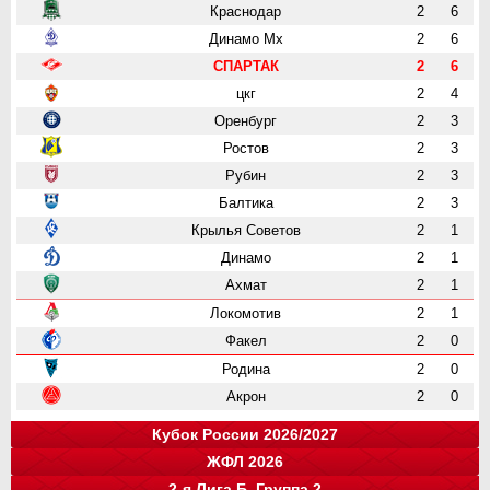
Краснодар
2
6
Динамо Мх
2
6
СПАРТАК
2
6
цкг
2
4
Оренбург
2
3
Ростов
2
3
Рубин
2
3
Балтика
2
3
Крылья Советов
2
1
Динамо
2
1
Ахмат
2
1
Локомотив
2
1
Факел
2
0
Родина
2
0
Акрон
2
0
Кубок России 2026/2027
ЖФЛ 2026
Группа "A"
Группа "B"
Группа "C"
Группа "D"
и
и
и
и
о
о
о
о
2-я Лига Б. Группа 2