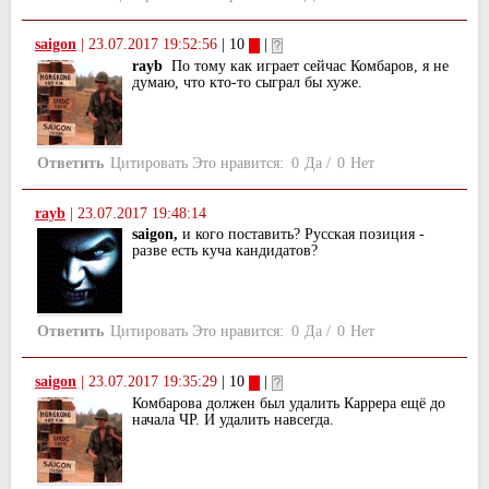
saigon
|
23.07.2017 19:52:56
| 10
|
rayb
По тому как играет сейчас Комбаров, я не
думаю, что кто-то сыграл бы хуже.
Ответить
Цитировать
Это нравится:
0
Да
/
0
Нет
rayb
|
23.07.2017 19:48:14
saigon,
и кого поставить? Русская позиция -
разве есть куча кандидатов?
Ответить
Цитировать
Это нравится:
0
Да
/
0
Нет
saigon
|
23.07.2017 19:35:29
| 10
|
Комбарова должен был удалить Каррера ещё до
начала ЧР. И удалить навсегда.