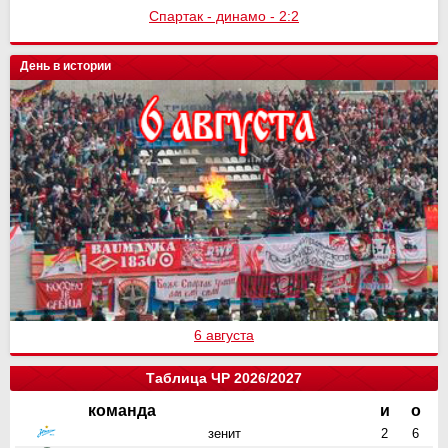
Спартак - динамо - 2:2
День в истории
6 августа
Таблица ЧР 2026/2027
команда
и
о
зенит
2
6