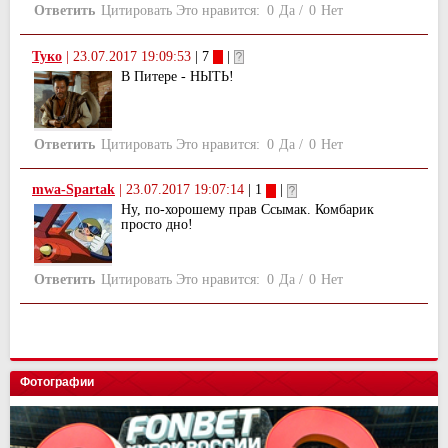
Ответить
Цитировать
Это нравится:
0
Да
/
0
Нет
Tyко
|
23.07.2017 19:09:53
| 7
|
В Питере - НЫТЬ!
Ответить
Цитировать
Это нравится:
0
Да
/
0
Нет
mwa-Spartak
|
23.07.2017 19:07:14
| 1
|
Ну, по-хорошему прав Ссымак. Комбарик
просто дно!
Ответить
Цитировать
Это нравится:
0
Да
/
0
Нет
Фотографии