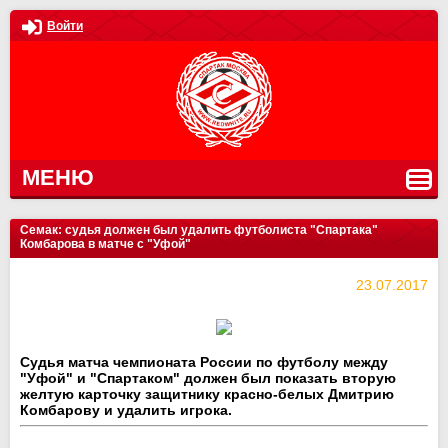
Войти
МЕНЮ
Семак: судья должен был удалить футболиста "Спартака"
Комбарова в матче с "Уфой"
23.07.2017
Судья матча чемпионата России по футболу между
"Уфой" и "Спартаком" должен был показать вторую
желтую карточку защитнику красно-белых Дмитрию
Комбарову и удалить игрока.