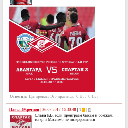
Ответить
Цитировать
Это нравится:
0
Да
/
0
Нет
Павел.69.регион
|
26.07.2017 16:30:48
| 1
|
Слава КБ,
если проиграем быкам и бомжам,
тогда и Массимо не поздоровиться