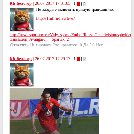
КБ Белогор
|
26.07.2017 17:31:05
| 1
|
Не забудьте включить прямую трансляцию:
http://1fnl.ru/live/live7
http://news.sportbox.ru/Vidy_sporta/Futbol/Russia/1st_division/spbvide
­translation_Avangard___Spartak_2
Ответить
Цитировать
Это нравится:
0
Да
/
0
Нет
КБ Белогор
|
26.07.2017 17:29:17
| 1
|