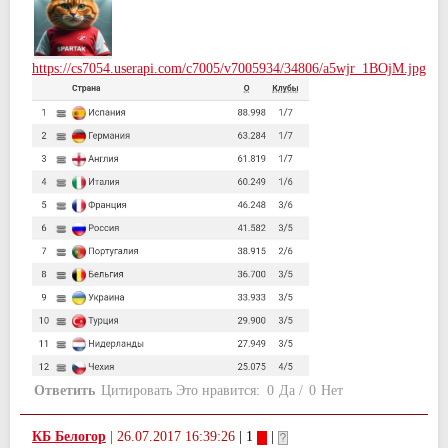
https://cs7054.userapi.com/c7005/v7005934/34806/a5wjr_1BOjM.jpg
Ответить
Цитировать
Это нравится:
0
Да
/
0
Нет
КБ Белогор
|
26.07.2017 16:39:26
| 1
|