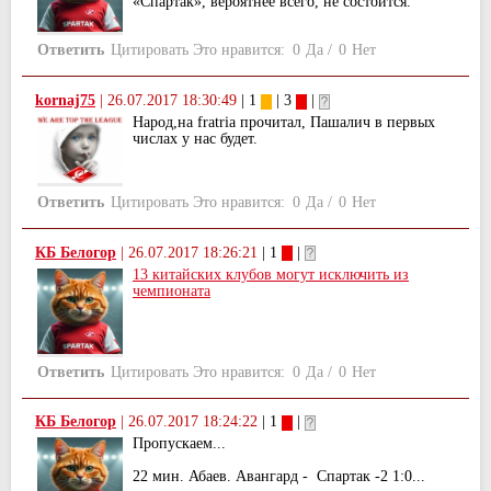
«Спартак», вероятнее всего, не состоится.
Ответить
Цитировать
Это нравится:
0
Да
/
0
Нет
kornaj75
|
26.07.2017 18:30:49
| 1
| 3
|
Народ,на fratria прочитал, Пашалич в первых
числах у нас будет.
Ответить
Цитировать
Это нравится:
0
Да
/
0
Нет
КБ Белогор
|
26.07.2017 18:26:21
| 1
|
13 китайских клубов могут исключить из
чемпионата
Ответить
Цитировать
Это нравится:
0
Да
/
0
Нет
КБ Белогор
|
26.07.2017 18:24:22
| 1
|
Пропускаем...
22 мин. Абаев. Авангард - Спартак -2 1:0...