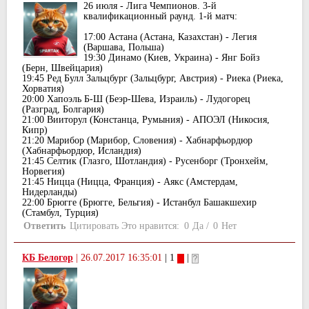
26 июля - Лига Чемпионов. 3-й
квалификационный раунд. 1-й матч:
17:00 Астана (Астана, Казахстан) - Легия
(Варшава, Польша)
19:30 Динамо (Киев, Украина) - Янг Бойз
(Берн, Швейцария)
19:45 Ред Булл Зальцбург (Зальцбург, Австрия) - Риека (Риека,
Хорватия)
20:00 Хапоэль Б-Ш (Беэр-Шева, Израиль) - Лудогорец
(Разград, Болгария)
21:00 Вииторул (Констанца, Румыния) - АПОЭЛ (Никосия,
Кипр)
21:20 Марибор (Марибор, Словения) - Хабнарфьордюр
(Хабнарфьордюр, Исландия)
21:45 Селтик (Глазго, Шотландия) - Русенборг (Тронхейм,
Норвегия)
21:45 Ницца (Ницца, Франция) - Аякс (Амстердам,
Нидерланды)
22:00 Брюгге (Брюгге, Бельгия) - Истанбул Башакшехир
(Стамбул, Турция)
Ответить
Цитировать
Это нравится:
0
Да
/
0
Нет
КБ Белогор
|
26.07.2017 16:35:01
| 1
|