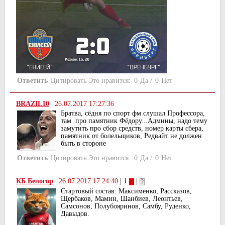
Ответить
Цитировать
Это нравится:
0
Да
/
0
Нет
BRAZIL10
|
26.07.2017 17:27:36
Братва, сёдня по спорт фм слушал Профессора,
там про памятник Фёдору...Админы, надо тему
замутить про сбор средств, номер карты сбера,
памятник от болельщиков, Редвайт не должен
быть в стороне
Ответить
Цитировать
Это нравится:
0
Да
/
0
Нет
КБ Белогор
|
26.07.2017 17:24:40
| 1
|
Стартовый состав: Максименко, Рассказов,
Щербаков, Мамин, Шанбиев, Леонтьев,
Самсонов, Полубояринов, Самбу, Руденко,
Давыдов.