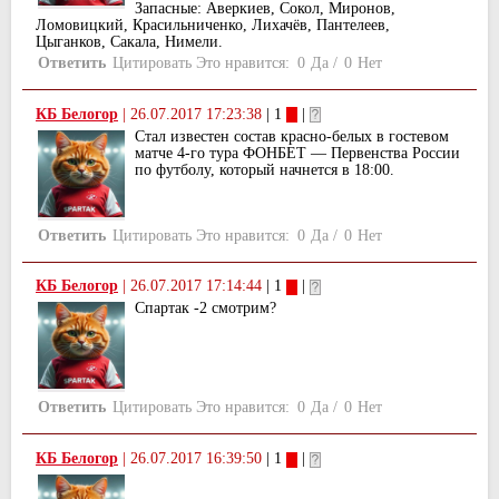
Запасные: Аверкиев, Сокол, Миронов,
Ломовицкий, Красильниченко, Лихачёв, Пантелеев,
Цыганков, Сакала, Нимели.
Ответить
Цитировать
Это нравится:
0
Да
/
0
Нет
КБ Белогор
|
26.07.2017 17:23:38
| 1
|
Стал известен состав красно-белых в гостевом
матче 4-го тура ФОНБЕТ — Первенства России
по футболу, который начнется в 18:00.
Ответить
Цитировать
Это нравится:
0
Да
/
0
Нет
КБ Белогор
|
26.07.2017 17:14:44
| 1
|
Спартак -2 смотрим?
Ответить
Цитировать
Это нравится:
0
Да
/
0
Нет
КБ Белогор
|
26.07.2017 16:39:50
| 1
|