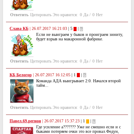
Ответить
Цитировать
Это нравится:
0
Да
/
0
Нет
Слава КБ
|
26.07.2017 16:21:03
| 5
|
Если не выиграем у быков и проиграем зиниту,
будет взрыв на макаронной фабрике.
Ответить
Цитировать
Это нравится:
0
Да
/
0
Нет
КБ Белогор
|
26.07.2017 16:12:05
| 1
|
Команда АДА выигрывает 2:0. Начался второй
тайм...
Ответить
Цитировать
Это нравится:
0
Да
/
0
Нет
Павел.69.регион
|
26.07.2017 15:37:23
| 1
|
Где усиление а??????? Уже не смешно если и с
быками потеряем очки это все провал.Федун,