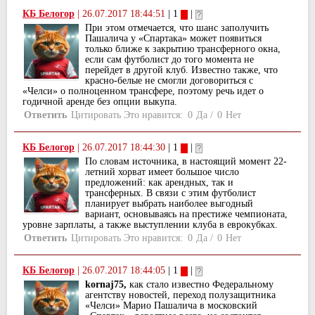
КБ Белогор
|
26.07.2017 18:44:51
| 1
|
При этом отмечается, что шанс заполучить
Пашалича у «Спартака» может появиться
только ближе к закрытию трансферного окна,
если сам футболист до того момента не
перейдет в другой клуб. Известно также, что
красно-белые не смогли договориться с
«Челси» о полноценном трансфере, поэтому речь идет о
годичной аренде без опции выкупа.
Ответить
Цитировать
Это нравится:
0
Да
/
0
Нет
КБ Белогор
|
26.07.2017 18:44:30
| 1
|
По словам источника, в настоящий момент 22-
летний хорват имеет большое число
предложений: как арендных, так и
трансферных. В связи с этим футболист
планирует выбрать наиболее выгодный
вариант, основываясь на престиже чемпионата,
уровне зарплаты, а также выступлении клуба в еврокубках.
Ответить
Цитировать
Это нравится:
0
Да
/
0
Нет
КБ Белогор
|
26.07.2017 18:44:05
| 1
|
kornaj75,
как стало известно Федеральному
агентству новостей, переход полузащитника
«Челси» Марио Пашалича в московский