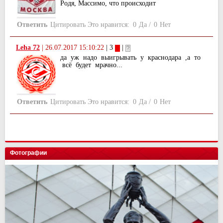
Родя, Массимо, что происходит
Ответить
Цитировать
Это нравится:
0
Да
/
0
Нет
Leha 72
|
26.07.2017 15:10:22
| 3
|
да уж надо выигрывать у краснодара ,а то
всё будет мрачно...
Ответить
Цитировать
Это нравится:
0
Да
/
0
Нет
Фотографии