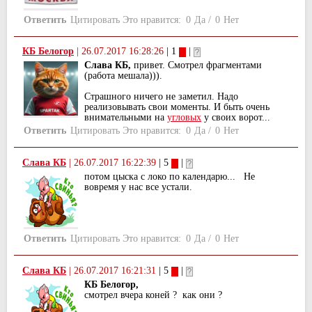
Ответить
Цитировать
Это нравится:
0
Да
/
0
Нет
КБ Белогор
|
26.07.2017 16:28:26
| 1
|
Слава КБ,
привет. Смотрел фрагментами
(работа мешала))).
Страшного ничего не заметил. Надо
реализовывать свои моменты. И быть очень
внимательными на
угловых
у своих ворот...
Ответить
Цитировать
Это нравится:
0
Да
/
0
Нет
Слава КБ
|
26.07.2017 16:22:39
| 5
|
потом цыска с локо по календарю... Не
вовремя у нас все устали.
Ответить
Цитировать
Это нравится:
0
Да
/
0
Нет
Слава КБ
|
26.07.2017 16:21:31
| 5
|
КБ Белогор,
смотрел вчера коней ? как они ?