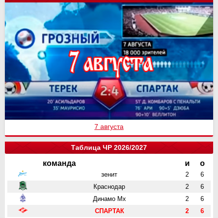
7 августа
Таблица ЧР 2026/2027
команда
и
о
зенит
2
6
Краснодар
2
6
Динамо Мх
2
6
СПАРТАК
2
6