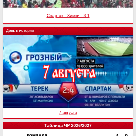
Спартак - Химки - 3:1
День в истории
7 августа
Таблица ЧР 2026/2027
команда
и
о