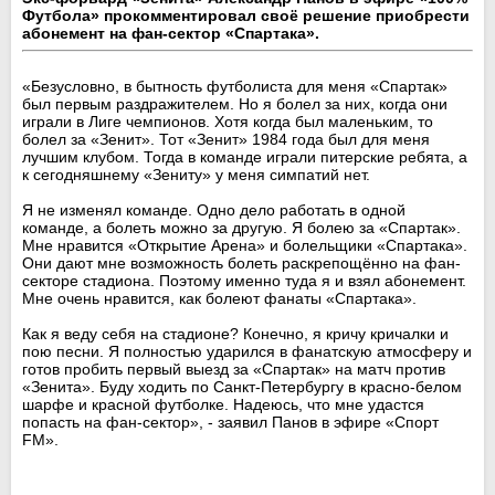
Футбола» прокомментировал своё решение приобрести
абонемент на фан-сектор «Спартака».
«Безусловно, в бытность футболиста для меня «Спартак»
был первым раздражителем. Но я болел за них, когда они
играли в Лиге чемпионов. Хотя когда был маленьким, то
болел за «Зенит». Тот «Зенит» 1984 года был для меня
лучшим клубом. Тогда в команде играли питерские ребята, а
к сегодняшнему «Зениту» у меня симпатий нет.
Я не изменял команде. Одно дело работать в одной
команде, а болеть можно за другую. Я болею за «Спартак».
Мне нравится «Открытие Арена» и болельщики «Спартака».
Они дают мне возможность болеть раскрепощённо на фан-
секторе стадиона. Поэтому именно туда я и взял абонемент.
Мне очень нравится, как болеют фанаты «Спартака».
Как я веду себя на стадионе? Конечно, я кричу кричалки и
пою песни. Я полностью ударился в фанатскую атмосферу и
готов пробить первый выезд за «Спартак» на матч против
«Зенита». Буду ходить по Санкт-Петербургу в красно-белом
шарфе и красной футболке. Надеюсь, что мне удастся
попасть на фан-сектор», - заявил Панов в эфире «Спорт
FM».