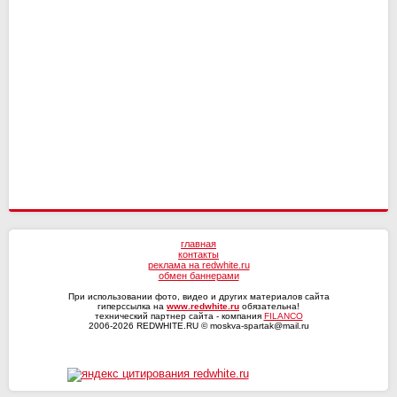
Сочи
4
4
СКА-Хабаровск
Динамо Мх
16
16
11
12
Волга
4
3
Оренбург
Факел
17
16
10
13
Текстильщик
4
2
Ротор
16
7
КАМАЗ
4
1
СКА-Хабаровск
4
0
главная
контакты
реклама на redwhite.ru
обмен баннерами
При использовании фото, видео и других материалов сайта
гиперссылка на
www.redwhite.ru
обязательна!
технический партнер сайта - компания
FILANCO
2006-2026 REDWHITE.RU © moskva-spartak@mail.ru