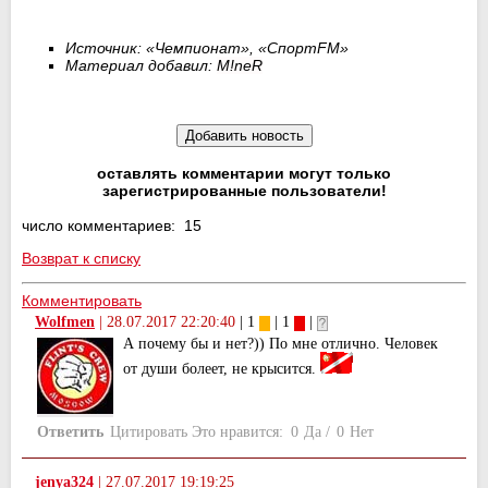
Источник: «Чемпионат»,
«СпортFM»
Материал добавил:
M
!
neR
оставлять комментарии могут только
зарегистрированные пользователи!
число комментариев: 15
Возврат к списку
Комментировать
Wolfmen
|
28.07.2017 22:20:40
| 1
| 1
|
А почему бы и нет?)) По мне отлично. Человек
от души болеет, не крысится.
Ответить
Цитировать
Это нравится:
0
Да
/
0
Нет
jenya324
|
27.07.2017 19:19:25