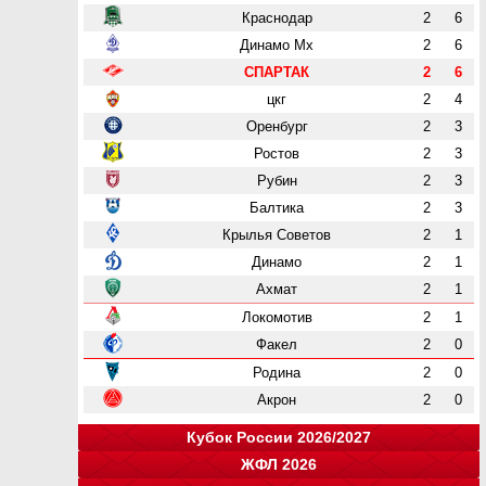
Краснодар
2
6
Динамо Мх
2
6
СПАРТАК
2
6
цкг
2
4
Оренбург
2
3
Ростов
2
3
Рубин
2
3
Балтика
2
3
Крылья Советов
2
1
Динамо
2
1
Ахмат
2
1
Локомотив
2
1
Факел
2
0
Родина
2
0
Акрон
2
0
Кубок России 2026/2027
ЖФЛ 2026
Группа "A"
Группа "B"
Группа "C"
Группа "D"
и
и
и
и
о
о
о
о