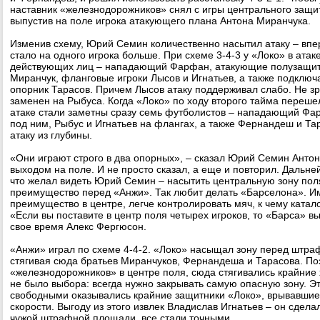
наставник «железнодорожников» снял с игры центрального защи
выпустив на поле игрока атакующего плана Антона Миранчука.
Изменив схему, Юрий Семин количественно насытил атаку – впе
стало на одного игрока больше. При схеме 3-4-3 у «Локо» в атак
действующих лиц – нападающий Фарфан, атакующие полузащи
Миранчук, фланговые игроки Лысов и Игнатьев, а также подключ
опорник Тарасов. Причем Лысов атаку поддерживал слабо. Не з
заменен на Рыбуса. Когда «Локо» по ходу второго тайма перешел
атаке стали заметны сразу семь футболистов – нападающий Фа
под ним, Рыбус и Игнатьев на флангах, а также Фернандеш и Т
атаку из глубины.
«Они играют строго в два опорных», – сказал Юрий Семин Антон
выходом на поле. И не просто сказал, а еще и повторил. Дальне
что желал видеть Юрий Семин – насытить центральную зону поля
преимущество перед «Анжи». Так любит делать «Барселона». И
преимущество в центре, легче контролировать мяч, к чему катал
«Если вы поставите в центр поля четырех игроков, то «Барса» выс
свое время Алекс Фергюсон.
«Анжи» играл по схеме 4-4-2. «Локо» насыщал зону перед штр
стягивая сюда братьев Миранчуков, Фернандеша и Тарасова. Поэ
«железнодорожников» в центре поля, сюда стягивались крайние 
не было выбора: всегда нужно закрывать самую опасную зону. Эт
свободными оказывались крайние защитники «Локо», врывавшие
скорости. Выгоду из этого извлек Владислав Игнатьев – он сдела
чужой штрафной площади, все стали точными.