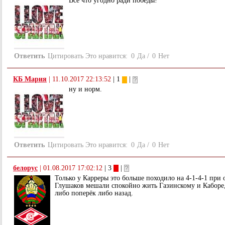
Всё что угодно ради победы!
Ответить
Цитировать
Это нравится:
0
Да
/
0
Нет
КБ Мария
|
11.10.2017 22:13:52
| 1
|
ну и норм.
Ответить
Цитировать
Это нравится:
0
Да
/
0
Нет
белорус
|
01.08.2017 17:02:12
| 3
|
Только у Карреры это больше походило на 4-1-4-1 при 
Глушаков мешали спокойно жить Газинскому и Каборе,
либо поперёк либо назад.