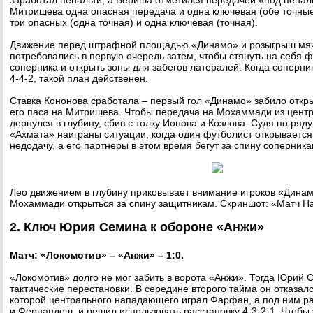
заработал пенальти, а Бериша отметился передачей «под пеналь
Митришева одна опасная передача и одна ключевая (обе точные
три опасных (одна точная) и одна ключевая (точная).
Движение перед штрафной площадью «Динамо» и розыгрыш мяч
потребовались в первую очередь затем, чтобы стянуть на себя 
соперника и открыть зоны для забегов латералей. Когда соперни
4-4-2, такой план действенен.
Ставка Кононова сработала – первый гол «Динамо» забило отк
его паса на Митришева. Чтобы передача на Мохаммади из цент
дернулся в глубину, сбив с толку Ионова и Козлова. Судя по ряду
«Ахмата» наиграны ситуации, когда один футболист открывается
недодачу, а его партнеры в этом время бегут за спину соперника
Лео движением в глубину приковывает внимание игроков «Динам
Мохаммади открыться за спину защитникам. Скриншот: «Матч Н
2. Ключ Юрия Семина к обороне «Анжи»
Матч: «Локомотив» – «Анжи» – 1:0.
«Локомотив» долго не мог забить в ворота «Анжи». Тогда Юрий
тактические перестановки. В середине второго тайма он отказалс
которой центрального нападающего играл Фарфан, а под ним р
и Фернандеш, и решил использовать расстановку 4-3-2-1. Чтобы 