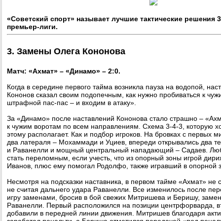
«Советский спорт» называет лучшие тактические решения 3
премьер-лиги.
3. Замены Олега Кононова
Матч: «Ахмат» – «Динамо» – 2:0.
Когда в середине первого тайма возникла пауза на водопой, нас
Кононов сказал своим подопечным, как нужно пробиваться к чуж
штрафной пас-пас – и входим в атаку».
За «Динамо» после наставлений Кононова стало страшно – «Ах
к чужим воротам по всем направлениям. Схема 3-4-3, которую хо
этому располагает. Как и подбор игроков. На бровках с первых м
два латераля – Мохаммади и Уциев, впереди открывались два т
и Раванелли и мощный центральный нападающий – Садаев. Люб
стать переломным, если учесть, что из опорный зоны игрой дир
Иванов, плюс ему помогал Родолфо, также игравший в опорной 
Несмотря на подсказки наставника, в первом тайме «Ахмат» не с
не считая дальнего удара Раванелли. Все изменилось после пе
игру заменами, бросив в бой свежих Митришева и Беришу, заме
Раванелли. Первый расположился на позиции центрфорварда, в
добавили в передней линии движения. Митришев благодаря акти