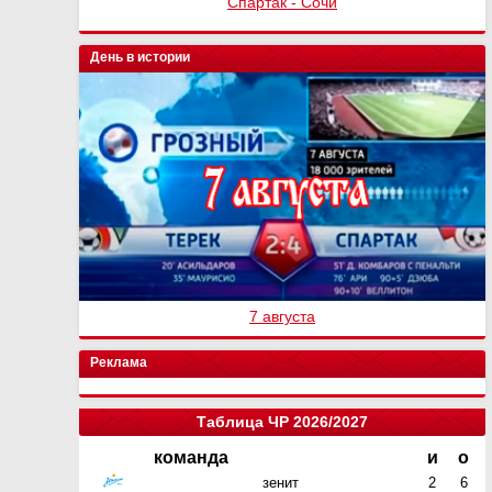
Спартак - Сочи
День в истории
7 августа
Реклама
Таблица ЧР 2026/2027
команда
и
о
зенит
2
6