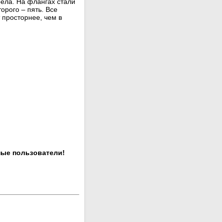
рела. На флангах стали
орого – пять. Все
 просторнее, чем в
ные пользователи!