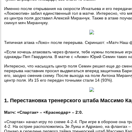
Именно после открывания на скорости Игнатьева и его передач
«Локомотив» забил единственный гол в матче. Интересно, что м
из центра поля доставил Алексей Миранчук. Также в атаке поуча
скинул мяч Миранчуку.
Типичная атака «Локо» после перерыва. Скриншот: «Матч Наш 
«Если хочешь атаковать через фланги, тебе нужны полезные игро
однажды Пеп Гвардиола. В матче с «Анжи» Юрий Семин таких н
Интересно, что насыщать центр поля Семин решил еще до смен
перерыва наставник просил выдвигаться вперед защитника Барин
его, заодно сменив схему. После выхода на поле Антона Миранч
центр поля. Из 15 его передач точными стали 14 (93%).
1. Перестановка тренерского штаба Массимо К
Матч: «Спартак» – «Краснодар» – 2:0.
«Спартак» начал игру по схеме 4-2-4. При игре в обороне она т
4-2. На острие расположились Зе Луиш и Адриано, на флангах –
Однако в середине первого тайма тренерский штаб Массимо Ка