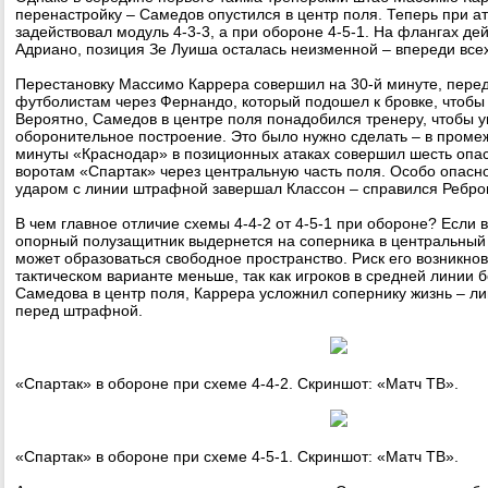
перенастройку – Самедов опустился в центр поля. Теперь при а
задействовал модуль 4-3-3, а при обороне 4-5-1. На флангах де
Адриано, позиция Зе Луиша осталась неизменной – впереди всех
Перестановку Массимо Каррера совершил на 30-й минуте, перед
футболистам через Фернандо, который подошел к бровке, чтоб
Вероятно, Самедов в центре поля понадобился тренеру, чтобы у
оборонительное построение. Это было нужно сделать – в промеж
минуты «Краснодар» в позиционных атаках совершил шесть опа
воротам «Спартак» через центральную часть поля. Особо опасно
ударом с линии штрафной завершал Классон – справился Ребро
В чем главное отличие схемы 4-4-2 от 4-5-1 при обороне? Если 
опорный полузащитник выдернется на соперника в центральный кр
может образоваться свободное пространство. Риск его возникно
тактическом варианте меньше, так как игроков в средней линии
Самедова в центр поля, Каррера усложнил сопернику жизнь – ли
перед штрафной.
«Спартак» в обороне при схеме 4-4-2. Скриншот: «Матч ТВ».
«Спартак» в обороне при схеме 4-5-1. Скриншот: «Матч ТВ».