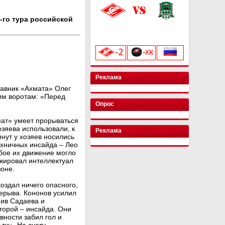
-го тура российской
«Лукойл Арена»
начало матча в 20:00
Реклама
тавник «Ахмата» Олег
им воротам: «Перед
Опрос
мат» умеет прорываться
зяева использовали, к
Реклама
инут у хозяев носились
ехничных инсайда – Лео
ое их движение могло
ижировал интеллектуал
зоне.
оздал ничего опасного,
рерыва. Кононов усилил
нив Садаева и
торой – инсайда. Они
вности забил гол и