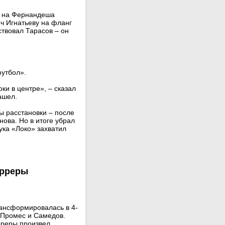
и на Фернандеша
яч Игнатьеву на фланг
ствовал Тарасов – он
футбол».
ки в центре», – сказал
ашел.
ы расстановки – после
ова. Но в итоге убрал
ука «Локо» захватил
арреры
рансформировалась в 4-
 Промес и Самедов.
рреры произвел