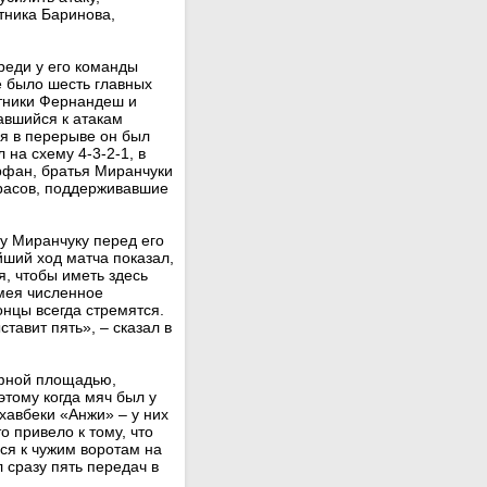
тника Баринова,
реди у его команды
е было шесть главных
тники Фернандеш и
авшийся к атакам
ря в перерыве он был
 на схему 4-3-2-1, в
рфан, братья Миранчуки
арасов, поддерживавшие
у Миранчуку перед его
йший ход матча показал,
, чтобы иметь здесь
мея численное
онцы всегда стремятся.
тавит пять», – сказал в
афной площадью,
тому когда мяч был у
хавбеки «Анжи» – у них
о привело к тому, что
ся к чужим воротам на
л сразу пять передач в