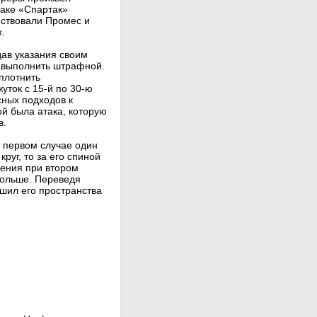
таке «Спартак»
йствовали Промес и
.
ав указания своим
ы выполнить штрафной.
плотнить
уток с 15-й по 30-ю
сных подходов к
й была атака, которую
в.
в первом случае один
уг, то за его спиной
вения при втором
 больше. Переведя
шил его пространства