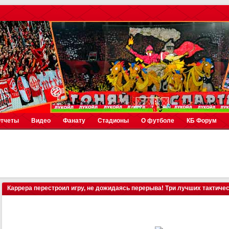
тчеты
Видео
Фанату
Стадионы
О футболе
КБ Форум
Каррера перестроил игру, не дожидаясь перерыва! Три лучших тактичес