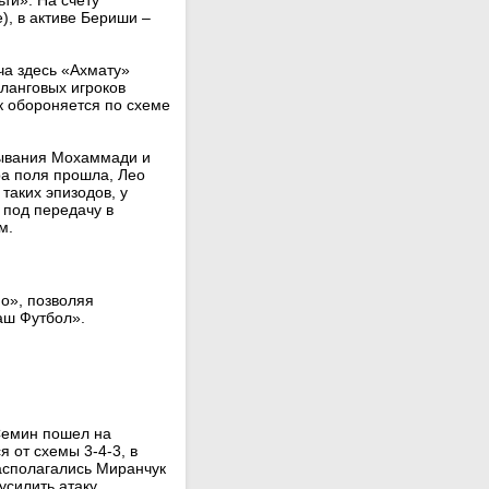
ти». На счету
), в активе Бериши –
а здесь «Ахмату»
фланговых игроков
к обороняется по схеме
рывания Мохаммади и
ра поля прошла, Лео
 таких эпизодов, у
 под передачу в
м.
о», позволяя
аш Футбол».
 Семин пошел на
я от схемы 3-4-3, в
асполагались Миранчук
усилить атаку,