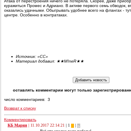
Атака от перестроения ничего не потеряла. Скорее, даже приоб
куражиться Промес и Адриано. В активе первого семь обводок, вт
оказались удачными. Обыгрывать удобнее всего на флангах - тут
центре. Особенно в контратаках.
Источник: «CC»
Материал добавил:
★★
M
!
neR
★★
оставлять комментарии могут только зарегистрирован
число комментариев: 3
Возврат к списку
Комментировать
КБ Мария
|
11.10.2017 22:14:21
| 1
|