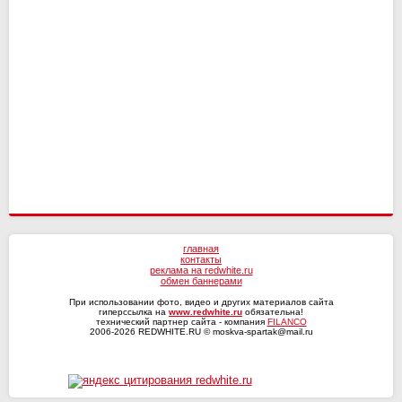
Сочи
4
4
СКА-Хабаровск
Динамо Мх
16
16
11
12
Волга
4
3
Оренбург
Факел
17
16
10
13
Текстильщик
4
2
Ротор
16
7
КАМАЗ
4
1
СКА-Хабаровск
4
0
главная
контакты
реклама на redwhite.ru
обмен баннерами
При использовании фото, видео и других материалов сайта
гиперссылка на
www.redwhite.ru
обязательна!
технический партнер сайта - компания
FILANCO
2006-2026 REDWHITE.RU © moskva-spartak@mail.ru