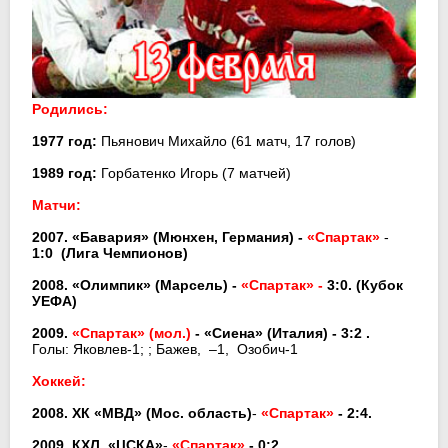
Родились:
1977 год:
Пьянович Михайло (61 матч, 17 голов)
1989 год:
Горбатенко Игорь (7 матчей)
Матчи:
2007. «Бавария» (Мюнхен, Германия) -
«
Спартак
»
-
1:0 (Лига Чемпионов)
2008.
«Олимпик» (Марсель) -
«
Спартак
» -
3
:0. (Кубок
УЕФА)
2009.
«
Спартак
»
(мол.)
-
«
Сиена
»
(Италия) - 3:2 .
Голы: Яковлев-1; ; Бажев, –1, Озобич-1
Хоккей:
2008. ХК
«
МВД
»
(Мос. область)
-
«
Спартак
»
- 2:4.
2009. КХЛ.
«
ЦСКА
»
-
«
Спартак
»
- 0:2.