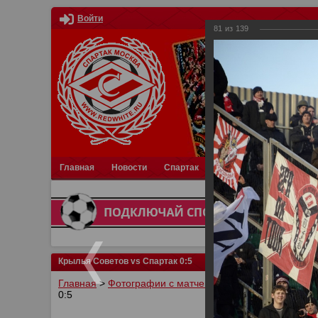
Войти
81
из
139
Главная
Новости
Спартак
Турниры
Фотки
О
Крылья Советов vs Спартак 0:5
Главная
>
Фотографии с матчей Спартака, Сборной Р
0:5