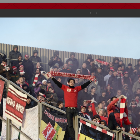
тчеты
Видео
Фанату
Стадионы
О футболе
КБ Форум
осиии
>
Фотографии с выездных игр Спартака
>
Сезон 2012
>
Крыль