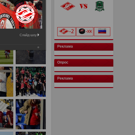
«Лукойл Арена»
начало матча в 20:00
Слайд-шоу:
Реклама
Опрос
Реклама