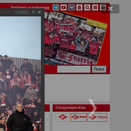
Добавить в избранное
слайдер
Ссылки
Связь
Следующая игра
я Советов vs Спартак
9 августа 2026 г.