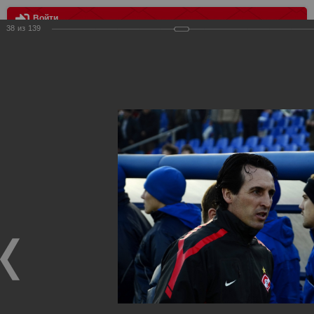
Войти
38
из
139
МЕНЮ
Крылья Советов vs Спартак 0:5
Главная
>
Фотографии с матчей Спартака, Сборной
Росиии
>
Фотографии с выездных игр Спартака
>
Сезон
2012
>
Крылья Советов vs Спартак 0:5
Уважаемые посетители нашего сайта!
Если у Вас есть фото с выездных игр Спартака,
высылайте нам на почту, мы обязательно разместим их
в этом разделе.
Крылья Советов vs Спартак 0:5
03.11.2012