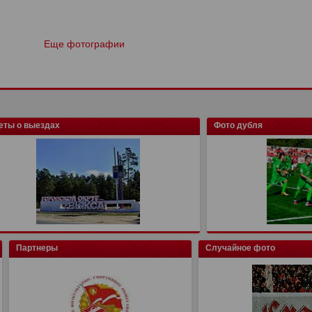
Еще фотографии
еты о выездах
Фото дубля
Партнеры
Случайное фото