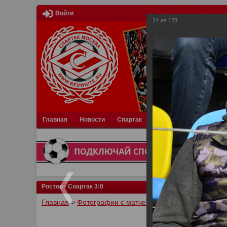
Войти
24
из
128
Главная
Новости
Спартак
Турниры
Фотки
О
Ростов - Спартак 3:0
Главная
>
Фотографии с матчей Спартака, Сборной Р
У