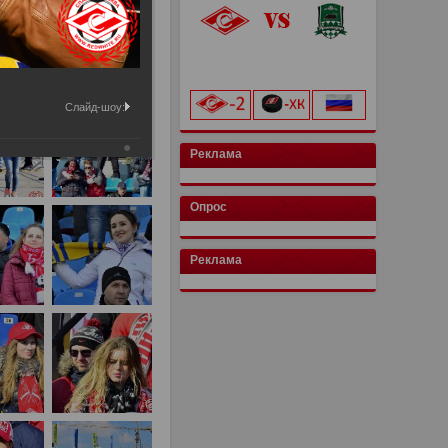
«Лукойл Арена»
начало матча в 20:00
Слайд-шоу:
Реклама
Опрос
Реклама