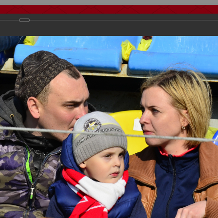
тчеты
Видео
Фанату
Стадионы
О футболе
КБ Форум
осиии
>
ФК Спартак
>
Сезон 2016/2017
>
Ростов - Спартак 3:0
важаемые посетители нашего сайта!