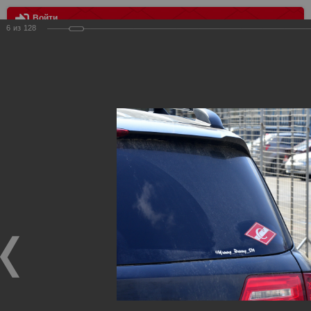
Войти
6
из
128
МЕНЮ
Ростов - Спартак 3:0
Главная
>
Фотографии с матчей Спартака, Сборной
Росиии
>
ФК Спартак
>
Сезон 2016/2017
>
Ростов - Спартак
3:0
Уважаемые посетители нашего сайта!
Если у Вас есть фото с матчей
Спартака
, высылайте нам
на
почту
мы обязательно разместим их в этом разделе.
Ростов - Спартак 3:0
22.04.2017