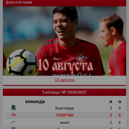
День в истории
10 августа
Таблица ЧР 2026/2027
команда
и
о
Краснодар
3
9
СПАРТАК
3
6
зенит
3
6