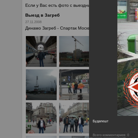
Если у Вас есть фото с выездных игр Спартака, высыл
Выезд в Загреб
27.11.2008
Динамо Загреб - Спартак Москва 0:1
Будапешт
Всего комментариев:
0