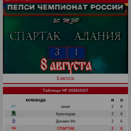
8 августа
Таблица ЧР 2026/2027
команда
и
о
зенит
2
6
Краснодар
2
6
Динамо Мх
2
6
СПАРТАК
2
6