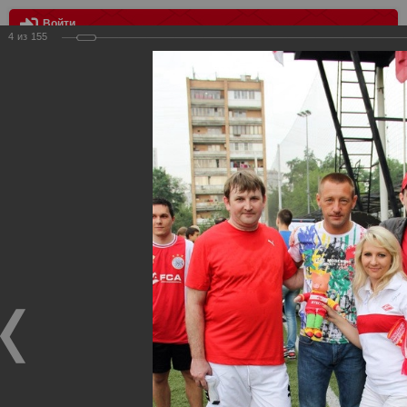
Войти
4
из
155
МЕНЮ
Благотворительный турнир по мини - футболу "Красно-белое
сердце"
Главная
>
Фотографии с матчей Спартака, Сборной
Росиии
>
Награждения
>
Сезон 2012
>
Благотворительный
турнир по мини - футболу "Красно-белое сердце"
Награждения ФК Спартак Москва
Благотворительный турнир по мини - футболу "Красно-
белое сердце"
20.05.2012