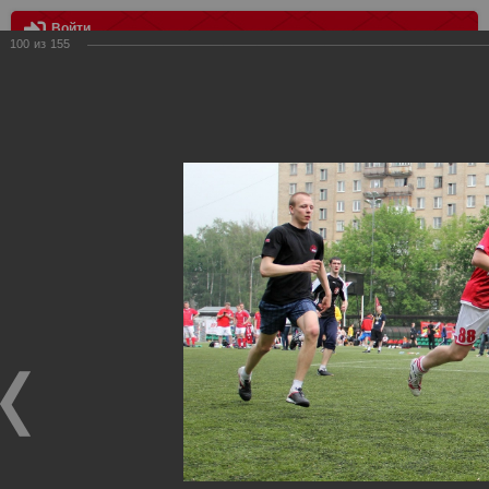
Войти
100
из
155
МЕНЮ
Благотворительный турнир по мини - футболу "Красно-белое
сердце"
Главная
>
Фотографии с матчей Спартака, Сборной
Росиии
>
Награждения
>
Сезон 2012
>
Благотворительный
турнир по мини - футболу "Красно-белое сердце"
Награждения ФК Спартак Москва
Благотворительный турнир по мини - футболу "Красно-
белое сердце"
20.05.2012