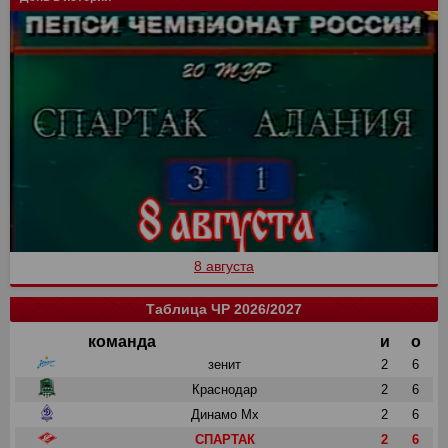
8 августа
Таблица ЧР 2026/2027
команда
и
о
зенит
2
6
Краснодар
2
6
Динамо Мх
2
6
СПАРТАК
2
6