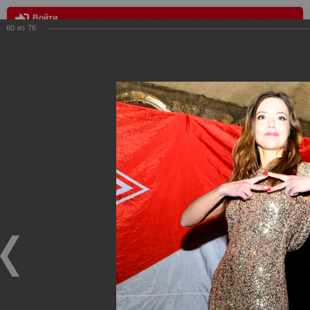
Войти
60
из
76
МЕНЮ
Мисс Спартак 2017
Главная
>
Фотографии с матчей Спартака, Сборной
Росиии
>
Награждения
>
Сезон 2017
>
Мисс Спартак 2017
Награждения ФК Спартак Москва
Мисс Спартак 2017
25.04.2017
Победительницей конкурса стала Яна Бондарчук. Вице-мисс
Полина Цветкова. Третье место у Дарьи Прозоровой, Оксаны
Камшилиной и Валерии Кругловой.