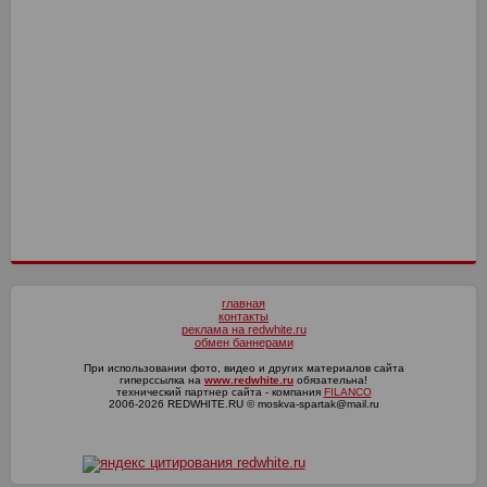
Сочи
4
4
СКА-Хабаровск
Динамо Мх
16
16
11
12
Волга
4
3
Оренбург
Факел
17
16
10
13
Текстильщик
4
2
Ротор
16
7
КАМАЗ
4
1
СКА-Хабаровск
4
0
главная
контакты
реклама на redwhite.ru
обмен баннерами
При использовании фото, видео и других материалов сайта
гиперссылка на
www.redwhite.ru
обязательна!
технический партнер сайта - компания
FILANCO
2006-2026 REDWHITE.RU © moskva-spartak@mail.ru