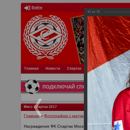
Войти
41
из
76
Главная
Новости
Спартак
Турниры
Фотки
О
Мисс Спартак 2017
Главная
>
Фотографии с матчей Спартака, Сборной Р
Награждения ФК Спартак Москва