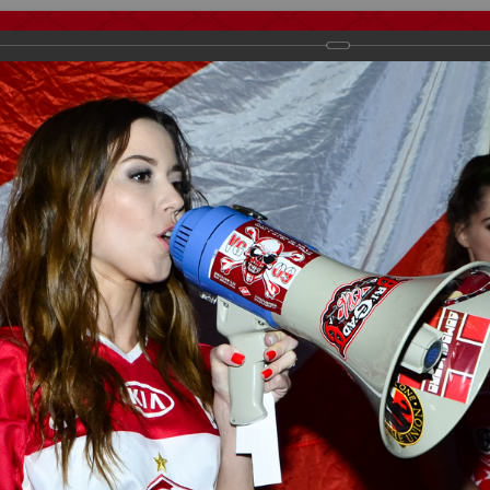
тчеты
Видео
Фанату
Стадионы
О футболе
КБ Форум
осиии
>
Награждения
>
Сезон 2017
>
Мисс Спартак 2017