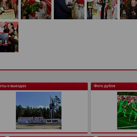
еты о выездах
Фото дубля