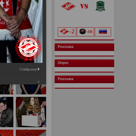
«Лукойл Арена»
ы Камшилиной и
начало матча в 20:00
Реклама
Опрос
Слайд-шоу:
Реклама