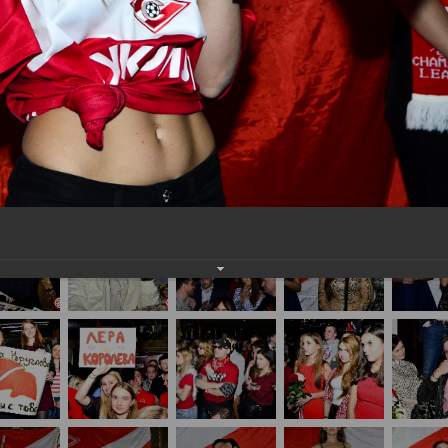
-мисс Полина Цветкова. Третье место у Дарьи Прозоровой, Оксан