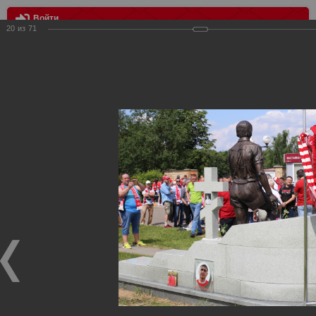
Войти
20
из
71
МЕНЮ
Торжественное открытие Памятника Федору Черенкову
Главная
>
Фотографии с матчей Спартака, Сборной
Росиии
>
Награждения
>
Сезон 2019/2020
>
Торжественное
открытие Памятника Федору Черенкову
Награждения ФК Спартак Москва
Торжественное открытие Памятника Федору Черенкову
28.06.2020
28.06.2020 на Троекуровском кладбище Москвы состоялось
торжественное открытие Памятника Легендарному
Спартаковцу - Федору Федоровичу Черенкову