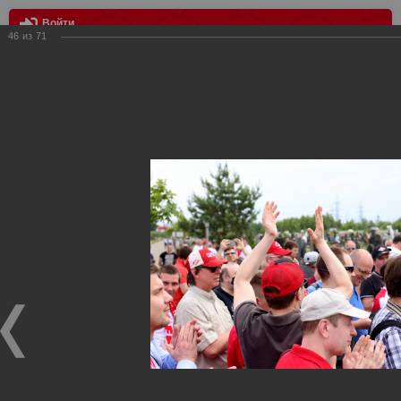
Войти
46
из
71
МЕНЮ
Торжественное открытие Памятника Федору Черенкову
Главная
>
Фотографии с матчей Спартака, Сборной
Росиии
>
Награждения
>
Сезон 2019/2020
>
Торжественное
открытие Памятника Федору Черенкову
Награждения ФК Спартак Москва
Торжественное открытие Памятника Федору Черенкову
28.06.2020
28.06.2020 на Троекуровском кладбище Москвы состоялось
торжественное открытие Памятника Легендарному
Спартаковцу - Федору Федоровичу Черенкову