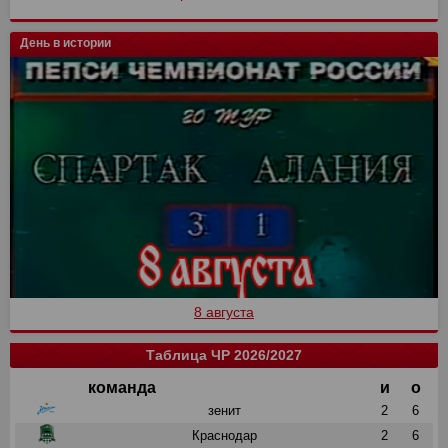
День в истории
8 августа
Таблица ЧР 2026/2027
команда
и
о
зенит
2
6
Краснодар
2
6