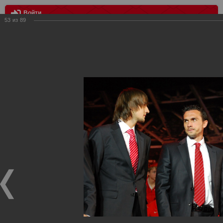
Войти
53
из
89
МЕНЮ
Награждение серебряными медалями
Главная
>
Фотографии с матчей Спартака, Сборной
Росиии
>
Награждения
>
Сезон 2010
>
Награждение
серебряными медалями
Награждения ФК Спартак Москва
Награждение серебряными медалями
10.02.2010
Торжественный вечер, посвященный завоеванию командой
Спартак Москва серебряных медалей чемпионата России -
2009