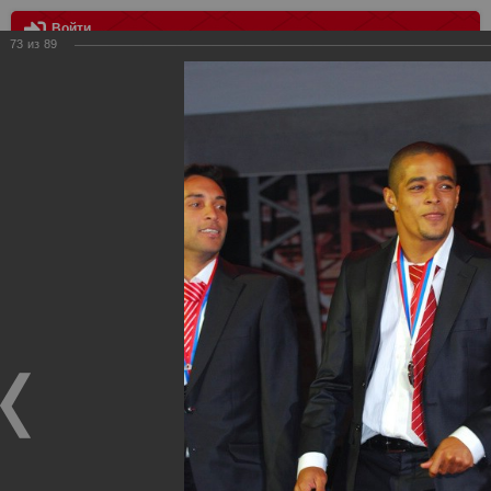
Войти
73
из
89
МЕНЮ
Награждение серебряными медалями
Главная
>
Фотографии с матчей Спартака, Сборной
Росиии
>
Награждения
>
Сезон 2010
>
Награждение
серебряными медалями
Награждения ФК Спартак Москва
Награждение серебряными медалями
10.02.2010
Торжественный вечер, посвященный завоеванию командой
Спартак Москва серебряных медалей чемпионата России -
2009