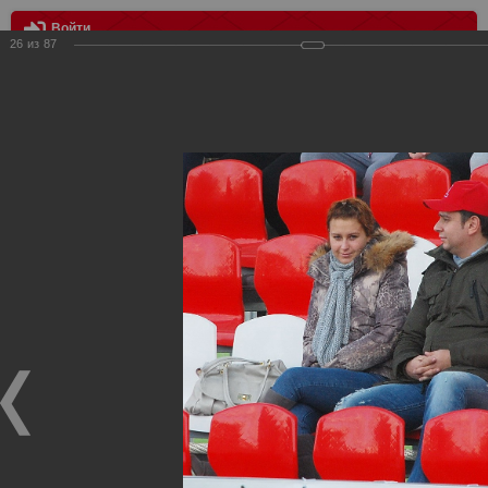
Войти
26
из
87
МЕНЮ
Спартак vs Томь 4:0
Главная
>
Фотографии с матчей Спартака, Сборной
Росиии
>
Дубль
>
2011
>
Спартак vs Томь 4:0
Уважаемые посетители нашего сайта!
Если у Вас есть фото с матчей дублирующего состава
Спартака, высылайте нам на почту, мы обязательно
разместим их в этом разделе.
Спартак vs Томь 4:0
22.10.2011