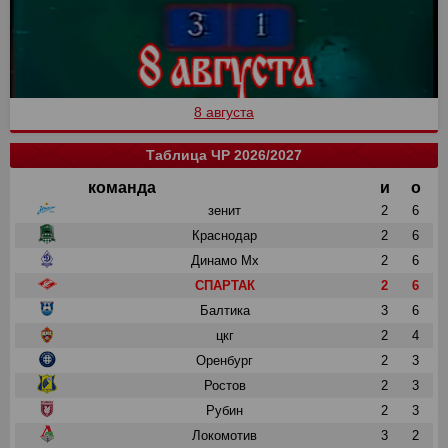
8 августа
Таблица ЧР 2026/2027
команда
и
о
зенит
2
6
Краснодар
2
6
Динамо Мх
2
6
СПАРТАК
2
6
Балтика
3
6
цкг
2
4
Оренбург
2
3
Ростов
2
3
Рубин
2
3
Локомотив
3
2