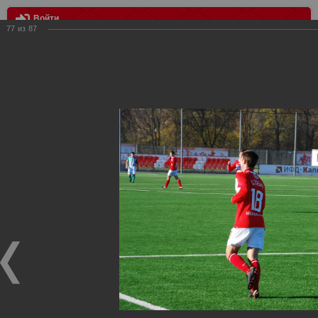
Войти
77
из
87
МЕНЮ
Спартак vs Томь 4:0
Главная
>
Фотографии с матчей Спартака, Сборной
Росиии
>
Дубль
>
2011
>
Спартак vs Томь 4:0
Уважаемые посетители нашего сайта!
Если у Вас есть фото с матчей дублирующего состава
Спартака, высылайте нам на почту, мы обязательно
разместим их в этом разделе.
Спартак vs Томь 4:0
22.10.2011