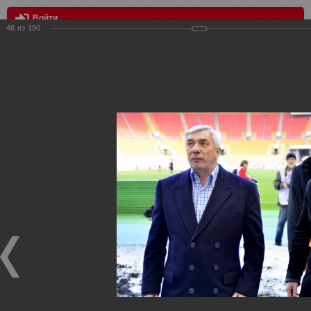
Войти
48
из
150
МЕНЮ
Спартак - Амкар 2:0
Главная
>
Фотографии с матчей Спартака, Сборной
Росиии
>
ФК Спартак
>
Сезон 2012/2013
>
Спартак - Амкар
2:0
Уважаемые посетители нашего сайта!
Если у Вас есть фото с матчей
Спартака
, высылайте нам
на
почту
мы обязательно разместим их в этом разделе.
Спартак - Амкар 2:0
14.04.2013