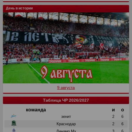
День в истории
9 августа
Таблица ЧР 2026/2027
команда
и
о
зенит
2
6
Краснодар
2
6
Динамо Мх
3
6