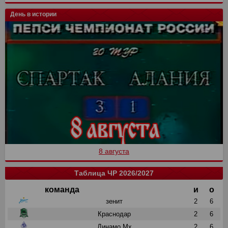
День в истории
8 августа
Таблица ЧР 2026/2027
команда
и
о
зенит
2
6
Краснодар
2
6
Динамо Мх
2
6