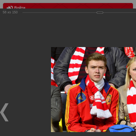
Войти
58
из
150
МЕНЮ
Спартак - Амкар 2:0
Главная
>
Фотографии с матчей Спартака, Сборной
Росиии
>
ФК Спартак
>
Сезон 2012/2013
>
Спартак - Амкар
2:0
Уважаемые посетители нашего сайта!
Если у Вас есть фото с матчей
Спартака
, высылайте нам
на
почту
мы обязательно разместим их в этом разделе.
Спартак - Амкар 2:0
14.04.2013