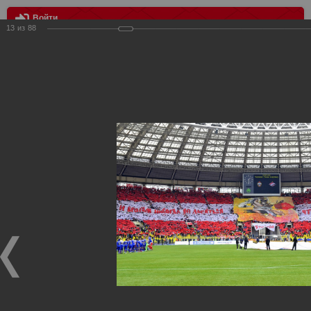
Войти
13
из
88
МЕНЮ
цска - Спартак 2:2
Главная
>
Фотографии с матчей Спартака, Сборной
Росиии
>
ФК Спартак
>
Сезон 2012/2013
>
цска - Спартак 2:2
Уважаемые посетители нашего сайта!
Если у Вас есть фото с матчей
Спартака
, высылайте нам
на
почту
мы обязательно разместим их в этом разделе.
цска - Спартак 2:2
21.04.2013
Матч 25-го тура цска - Спартак 2:2 21.04.2013