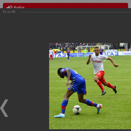
Войти
53
из
88
МЕНЮ
цска - Спартак 2:2
Главная
>
Фотографии с матчей Спартака, Сборной
Росиии
>
ФК Спартак
>
Сезон 2012/2013
>
цска - Спартак 2:2
Уважаемые посетители нашего сайта!
Если у Вас есть фото с матчей
Спартака
, высылайте нам
на
почту
мы обязательно разместим их в этом разделе.
цска - Спартак 2:2
21.04.2013
Матч 25-го тура цска - Спартак 2:2 21.04.2013