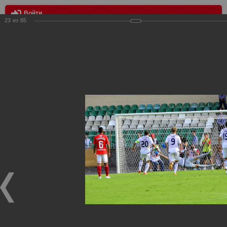
Войти
23
из
85
МЕНЮ
Спартак Москва - Динамо Киев 0:1
Главная
>
Фотографии с матчей Спартака, Сборной
Росиии
>
ФК Спартак
>
Сезон 2013/2014
>
Спартак Москва -
Динамо Киев 0:1
Уважаемые посетители нашего сайта!
Если у Вас есть фото с матчей
Спартака
, высылайте нам
на
почту
мы обязательно разместим их в этом разделе.
Спартак Москва - Динамо Киев 0:1
27.06.2013