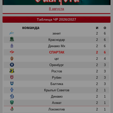
8 августа
Таблица ЧР 2026/2027
команда
и
о
зенит
2
6
Краснодар
2
6
Динамо Мх
2
6
СПАРТАК
2
6
цкг
2
4
Оренбург
2
3
Ростов
2
3
Рубин
2
3
Балтика
2
3
Крылья Советов
2
1
Динамо
2
1
Ахмат
2
1
Локомотив
2
1