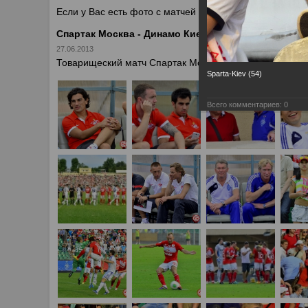
Если у Вас есть фото с матчей
Спартака
, высылайте 
Спартак Москва - Динамо Киев 0:1
27.06.2013
Товарищеский матч Спартак Москва - Динамо Киев 0:1
Sparta-Kiev (54)
Всего комментариев:
0