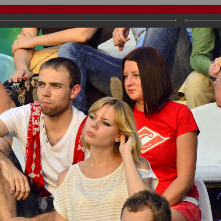
тчеты
Видео
Фанату
Стадионы
О футболе
КБ Форум
осиии
>
ФК Спартак
>
Сезон 2013/2014
>
Спартак Москва - Динамо К
важаемые посетители нашего сайта!