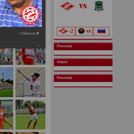
«Лукойл Арена»
начало матча в 20:00
Слайд-шоу:
Реклама
Опрос
Реклама