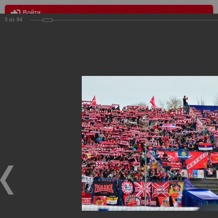
Войти
3
из
84
МЕНЮ
Волга vs Спартак 0:1
Главная
>
Фотографии с матчей Спартака, Сборной
Росиии
>
ФК Спартак
>
Сезон 2013/2014
>
Волга vs Спартак
0:1
Уважаемые посетители нашего сайта!
Если у Вас есть фото с матчей
Спартака
, высылайте нам
на
почту
мы обязательно разместим их в этом разделе.
Волга vs Спартак 0:1
15.09.2013