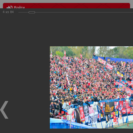
Войти
4
из
84
МЕНЮ
Волга vs Спартак 0:1
Главная
>
Фотографии с матчей Спартака, Сборной
Росиии
>
ФК Спартак
>
Сезон 2013/2014
>
Волга vs Спартак
0:1
Уважаемые посетители нашего сайта!
Если у Вас есть фото с матчей
Спартака
, высылайте нам
на
почту
мы обязательно разместим их в этом разделе.
Волга vs Спартак 0:1
15.09.2013